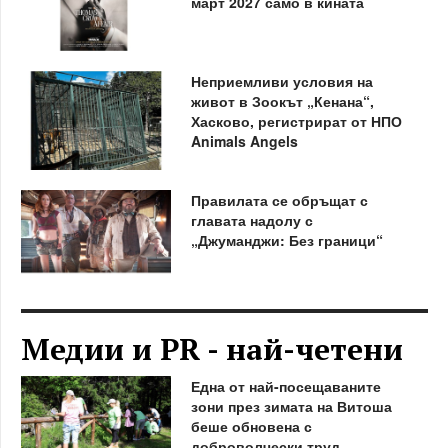
март 2027 само в кината
Неприемливи условия на
живот в Зоокът „Кенана“,
Хасково, регистрират от НПО
Animals Angels
Правилата се обръщат с
главата надолу с
„Джуманджи: Без граници“
Медии и PR - най-четени
Една от най-посещаваните
зони през зимата на Витоша
беше обновена с
доброволчески труд