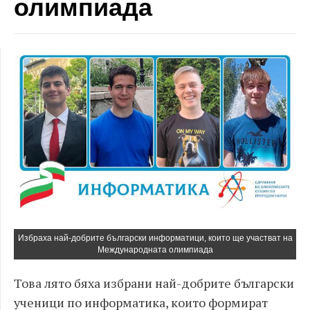
олимпиада
Избраха най-добрите български информатици, които ще участват на
Международната олимпиада
Това лято бяха избрани най-добрите български
ученици по информатика, които формират