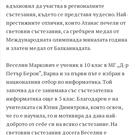
вдъхновил да участва в регионалните
състезания, където се представя чудесно. Най-
престижните отличия, които Атанас печели от
световни състезания, са сребърен медал от
Международната олимпиада миналата година
и златен медал от Балканиадата.
Веселин Маркович е ученик в 10 клас в МГ „Д-р
Петър Берон“, Варна и за първи път е избран в
националния отбор по информатика. Той
започва да се занимава със състезателна
информатика още в 5 клас. Благодарен е на
учителката си Юлия Димитрова, която освен,
че го е научила, го и мотивира да дава най-
доброто от себе си на всяко състезание. На
световни състезания досега Веселин е