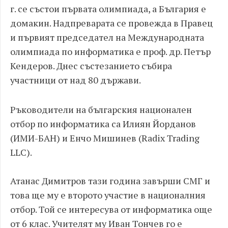
г. се състои първата олимпиада, а България е
домакин. Надпреварата се провежда в Правец
и първият председател на Международната
олимпиада по информатика е проф. др. Петър
Кендеров. Днес състезанието събира
участници от над 80 държави.
Ръководители на българския национален
отбор по информатика са Илиян Йорданов
(ИМИ-БАН) и Енчо Мишинев (Radix Trading
LLC).
Атанас Димитров тази година завърши СМГ и
това ще му е второто участие в националния
отбор. Той се интересува от информатика още
от 6 клас. Учителят му Иван Тончев го е