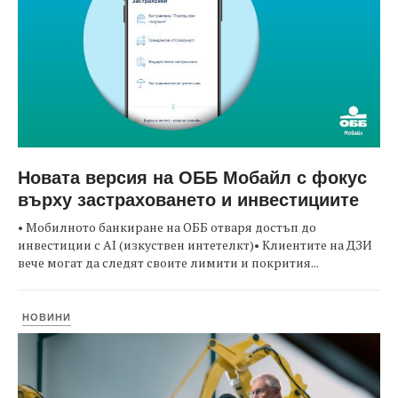
Новата версия на ОББ Мобайл с фокус
върху застраховането и инвестициите
• Мобилното банкиране на ОББ отваря достъп до
инвестиции с AI (изкуствен интетелкт)• Клиентите на ДЗИ
вече могат да следят своите лимити и покрития...
НОВИНИ