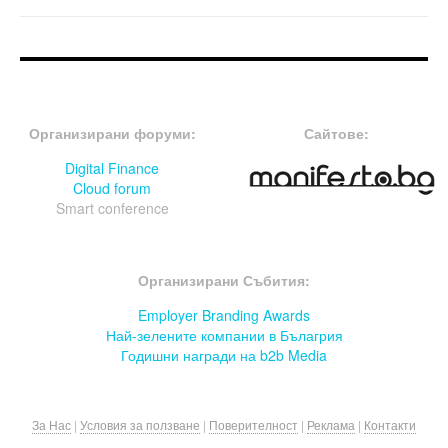
FOOTER-ФОРУМИ
FOOTER-MIDDLE
Организирани форуми:
Сайтове:
Digital Finance
Cloud forum
Smart conference
FOOTER-СЪБИТИЯ
Организирани Събития:
Employer Branding Awards
Най-зелените компании в Бълагрия
Годишни награди на b2b Media
За Нас
|
Условия за ползване
|
Поверителност
|
Реклама
|
Контакти