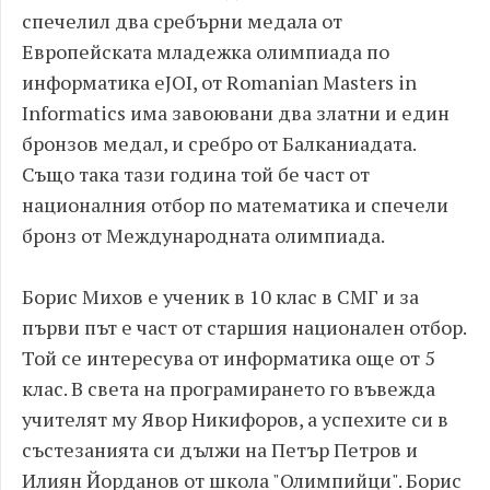
спечелил два сребърни медала от
Европейската младежка олимпиада по
информатика eJOI, от Romanian Masters in
Informatics има завоювани два златни и един
бронзов медал, и сребро от Балканиадата.
Също така тази година той бе част от
националния отбор по математика и спечели
бронз от Международната олимпиада.
Борис Михов е ученик в 10 клас в СМГ и за
първи път е част от старшия национален отбор.
Той се интересува от информатика още от 5
клас. В света на програмирането го въвежда
учителят му Явор Никифоров, а успехите си в
състезанията си дължи на Петър Петров и
Илиян Йорданов от школа "Олимпийци". Борис