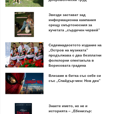
Звезди застават зад
информационна кампания
срещу смъртоносния за
кучетата „сърдечен червей“
Седемнадесетото издание на
„Остров на музиката“
продължава с два безплатни
фолклорни спектакъла в
Борисовата градина
Влизаме в битка със себе си
със „Спайдър-мен: Нов ден“
Знаете името, но не и
историята – „Ебенизър: