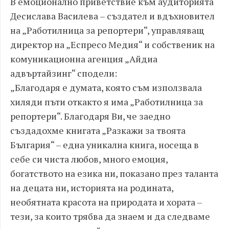
В емоционално приветствие към аудиторията
Десислава Василева – създател и вдъхновител
на „Работилница за репортери“, управляващ
директор на „Еспресо Медия“ и собственик на
комуникационна агенция „Айдиа
адвъртайзинг“ сподели:
„Благодаря е думата, която съм използвала
хиляди пъти откакто я има „Работилница за
репортери“. Благодаря Ви, че заедно
създадохме книгата „Разкажи за твоята
България“ – една уникална книга, носеща в
себе си чиста любов, много емоция,
богатството на езика ни, показано през таланта
на децата ни, историята на родината,
необятната красота на природата и хората –
тези, за които трябва да знаем и да следваме