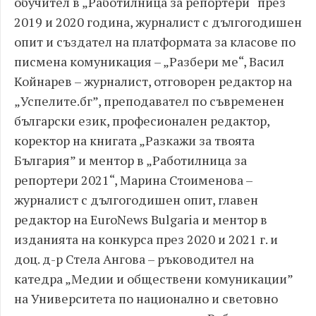
обучител в „Работилница за репортери“ през
2019 и 2020 година, журналист с дългогодишен
опит и създател на платформата за класове по
писмена комуникация – „Разбери ме“, Васил
Койнарев – журналист, отговорен редактор на
„Успелите.бг”, преподавател по съвременен
български език, професионален редактор,
коректор на книгата „Разкажи за твоята
България” и ментор в „Работилница за
репортери 2021“, Марина Стоименова –
журналист с дългогодишен опит, главен
редактор на EuroNews Bulgaria и ментор в
изданията на конкурса през 2020 и 2021 г. и
доц. д-р Стела Ангова – ръководител на
катедра „Медии и обществени комуникации”
на Университета по национално и световно