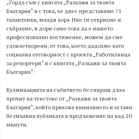
„Горда съм с книгата „Разкажи за твоята
България“ и с това, че днес представяме 71
талантливи, млади хора. Ние ги открихме и
събрахме, и дори само това да е нашето
професионално постижение, можем да сме
удовлетворени, от това, което дадохме като
социална отговорност с проекта „Работилница
за репортери“ и с книгата „Разкажи за твоята
България“.
Кулминацията на събитието бе спиращ дъха
прочит на текстове от „Разкажи за твоята
България“, който прикова вниманието и остави
безмълвна публиката в продължение на над 20
минути.