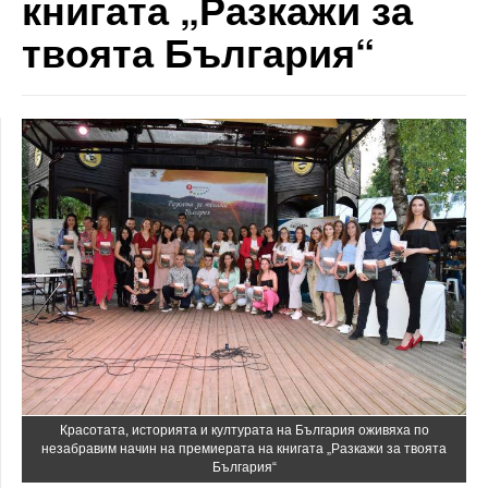
книгата „Разкажи за
твоята България“
Красотата, историята и културата на България оживяха по
незабравим начин на премиерата на книгата „Разкажи за твоята
България“