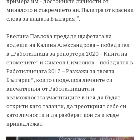
примера им - достойните личности от
миналото и съвремието ни. Палитра от красиви
слова за нашата България!“.
Евелина Павлова предаде щафетата на
водещи на Калина Александрова – победител
в „Работилница за репортери 2020 – Книга на
спомените” и Симеон Симеонов – победител в
Работилницата 2017 – Разкажи за твоята
България”, които споделиха личните си
впечатления от Работилницата и
възможността участниците в нея да бъдат
открити като таланти, да преоткрият себе си
като личности и да разберат кои са и къде
принадлежат.