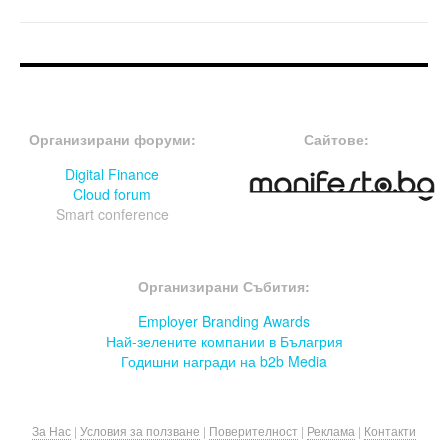
FOOTER-ФОРУМИ
FOOTER-MIDDLE
Организирани форуми:
Сайтове:
Digital Finance
Cloud forum
Smart conference
FOOTER-СЪБИТИЯ
Организирани Събития:
Employer Branding Awards
Най-зелените компании в Бълагрия
Годишни награди на b2b Media
За Нас
|
Условия за ползване
|
Поверителност
|
Реклама
|
Контакти