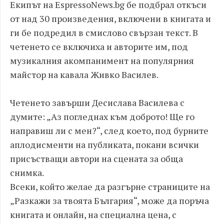
Екипът на EspressoNews.bg бе подбрал откъси
от над 30 произведения, включени в книгата и
ги бе подредил в смислово свързан текст. В
четенето се включиха и авторите им, под
музикалния акомпанимент на популярния
майстор на кавала Живко Василев.
Четенето завърши Десислава Василева с
думите: „Аз погледнах към доброто! Ще го
направиш ли с мен?“, след което, под бурните
аплодисменти на публиката, покани всички
присъстващи автори на сцената за обща
снимка.
Всеки, който желае да разгърне страниците на
„Разкажи за твоята България“, може да поръча
книгата и онлайн, на специална цена, с