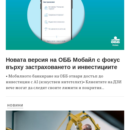
Новата версия на ОББ Мобайл с фокус
върху застраховането и инвестициите
• Мобилното банкиране на ОББ отваря достъп до
инвестиции с AI (изкуствен интетелкт)• Клиентите на ДЗИ
вече могат да следят своите лимити и покрития...
НОВИНИ