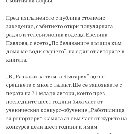
събития на София.
Пред изпълненото с публика столично
заведение, събитието откри популярната
радио и телевизионна водеща Евелина
Павлова, с есето „По белязаните пътища към
дома ме води сърцето“, на един от авторите в
книгата.
„В „Разкажи за твоята България“ ще се
срещнете с много талант. Ще се запознаете с
перата на 71 млади автори, които през
последните шест години бяха част от
ученическия конкурс-обучение „Работилница
за репортери”. Самата аз съм част от журито на
конкурса цели шест години и имам