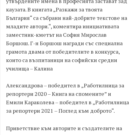
утвърдените имена в професията застават зад
каузата. В книгата „Разкажи за твоята
България“ са събрани най-добрите текстове на
младите автори.“, коментира инициативата
заместник-кметът на София Мирослав
Боршош. Г-н Боршош награди със специална
грамота двама от победителите в конкурса,
които са възпитаници на софийски средни
училища – Калина
Александрова – победител в „Работилница за
репортери 2020 – Книга на спомените” и
Емили Караколева – победител в „Работилница
за репортери 2021 – Поглед към доброто“.
Приветствие към авторите и създателите на