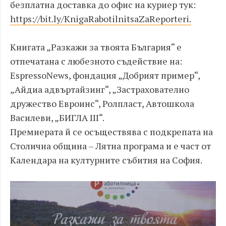
безплатна доставка до офис на куриер тук:
https://bit.ly/KnigaRabotilnitsaZaReporteri.
Книгата „Разкажи за твоята България“ е
отпечатана с любезното съдействие на:
EspressoNews, фондация „Добрият пример“,
„Айдиа адвъртайзинг“, „Застрахователно
дружество Евроинс“, Ролпласт, Автошкола
Василеви, „БИГЛА III“.
Премиерата й се осъществява с подкрепата на
Столична община – Лятна програма и е част от
Календара на културните събития на София.