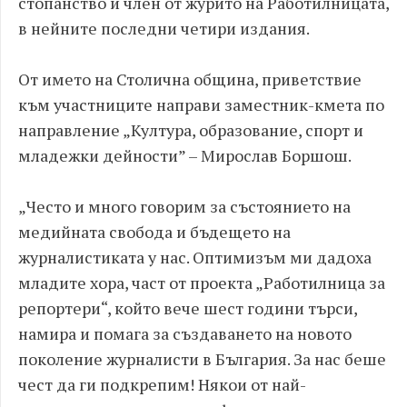
стопанство и член от журито на Работилницата,
в нейните последни четири издания.
От името на Столична община, приветствие
към участниците направи заместник-кмета по
направление „Култура, образование, спорт и
младежки дейности” – Мирослав Боршош.
„Често и много говорим за състоянието на
медийната свобода и бъдещето на
журналистиката у нас. Оптимизъм ми дадоха
младите хора, част от проекта „Работилница за
репортери“, който вече шест години търси,
намира и помага за създаването на новото
поколение журналисти в България. За нас беше
чест да ги подкрепим! Някои от най-