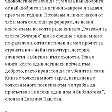
удоволствието вече да съм чела най-добрите
от най-добрите във всички жанрове и задачи
през тези години. Познавам и лично някои от
тях и мога смело да реферирам, че всеки,
който вземе в своите ръце книгата „Разкажи за
твоята България“ ще се срещне с един много
по-различен, оптимистичен и смел прочит за
страната ни – нейната култура, история,
личности, събития и възможности. Това е
книга, която един истински поглед към
доброто, както предстои да се убедите и сами.
Книга с толкова много заряд, изпълнена с
толкова много позитивизъм, че трябва да
присъства във всеки един дом и библиотека.“,
сподели Евелина Павлова.