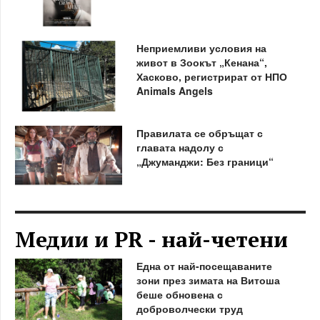
Неприемливи условия на
живот в Зоокът „Кенана“,
Хасково, регистрират от НПО
Animals Angels
Правилата се обръщат с
главата надолу с
„Джуманджи: Без граници“
Медии и PR - най-четени
Една от най-посещаваните
зони през зимата на Витоша
беше обновена с
доброволчески труд