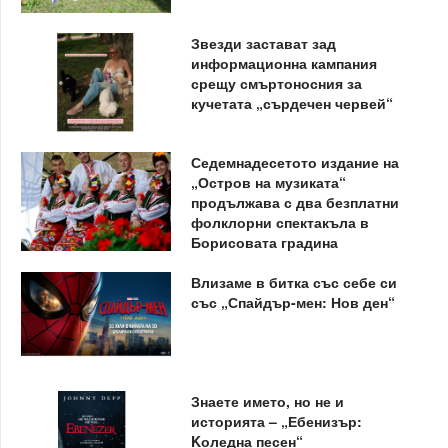
Звезди застават зад
информационна кампания
срещу смъртоносния за
кучетата „сърдечен червей“
Седемнадесетото издание на
„Остров на музиката“
продължава с два безплатни
фолклорни спектакъла в
Борисовата градина
Влизаме в битка със себе си
със „Спайдър-мен: Нов ден“
Знаете името, но не и
историята – „Ебенизър:
Kоледна песен“