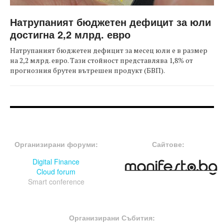
Натрупаният бюджетен дефицит за юли
достигна 2,2 млрд. евро
Натрупаният бюджетен дефицит за месец юли е в размер
на 2,2 млрд. евро. Тази стойност представлява 1,8% от
прогнозния брутен вътрешен продукт (БВП).
FOOTER-ФОРУМИ
FOOTER-MIDDLE
Организирани форуми:
Сайтове:
Digital Finance
Cloud forum
Smart conference
FOOTER-СЪБИТИЯ
Организирани Събития: