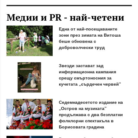
Медии и PR - най-четени
Една от най-посещаваните
зони през зимата на Витоша
беше обновена с
доброволчески труд
Звезди застават зад
информационна кампания
срещу смъртоносния за
кучетата „сърдечен червей“
Седемнадесетото издание на
„Остров на музиката“
продължава с два безплатни
фолклорни спектакъла в
Борисовата градина