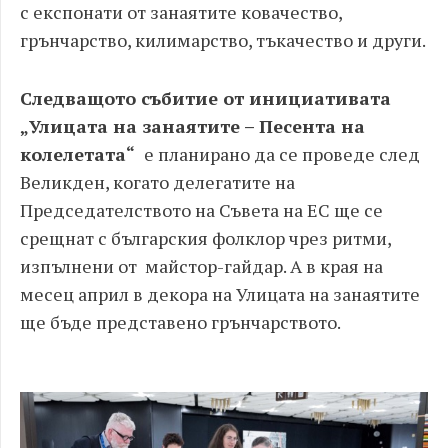
с експонати от занаятите ковачество,
грънчарство, килимарство, тъкачество и други.
Следващото събитие от инициативата
„Улицата на занаятите – Песента на
колелетата“
е планирано да се проведе след
Великден, когато делегатите на
Председателството на Съвета на ЕC ще се
срещнат с българския фолклор чрез ритми,
изпълнени от майстор-гайдар. А в края на
месец април в декора на Улицата на занаятите
ще бъде представено грънчарството.