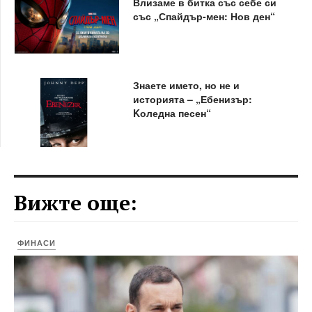
Влизаме в битка със себе си
със „Спайдър-мен: Нов ден“
Знаете името, но не и
историята – „Ебенизър:
Kоледна песен“
Вижте още:
ФИНАСИ