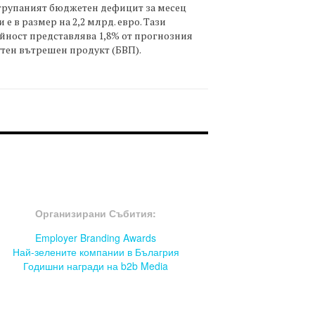
трупаният бюджетен дефицит за месец
 е в размер на 2,2 млрд. евро. Тази
йност представлява 1,8% от прогнозния
тен вътрешен продукт (БВП).
OOTER-СЪБИТИЯ
Организирани Събития:
Employer Branding Awards
Най-зелените компании в Бълагрия
Годишни награди на b2b Media