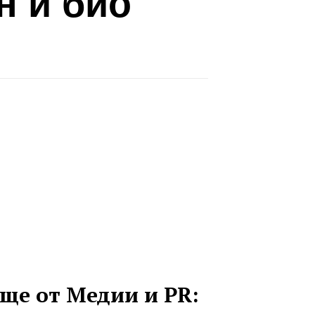
н и био
ще от Медии и PR: