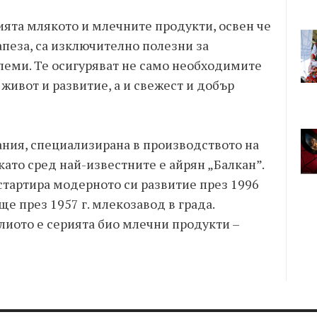
ята млякото и млечните продукти, освен че
апеза, са изключително полезни за
леми. Те осигуряват не само необходимите
живот и развитие, а и свежест и добър
ания, специализирана в производството на
ато сред най-известните е айрян „Балкан”.
стартира модерното си развитие през 1996
ще през 1957 г. млекозавод в града.
иото е серията био млечни продукти –