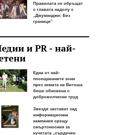
Правилата се обръщат
с главата надолу с
„Джуманджи: Без
граници“
едии и PR - най-
етени
Една от най-
посещаваните зони
през зимата на Витоша
беше обновена с
доброволчески труд
Звезди застават зад
информационна
кампания срещу
смъртоносния за
кучетата „сърдечен