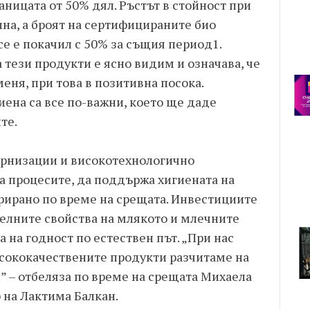
аницата от 50% дял. Ръстът в стойност при
ина, а броят на сертифицираните био
е е покачил с 50% за същия период1.
 тези продукти е ясно видим и означава, че
еня, при това в позитивна посока.
иена са все по-важни, което ще даде
те.
ернизации и високотехнологично
а процесите, да поддържа хигиената на
рирано по време на срещата. Инвестициите
телните свойства на млякото и млечните
 на годност по естествен път. „При нас
висококачествените продукти разчитаме на
” – отбеляза по време на срещата Михаела
 на Лактима Балкан.