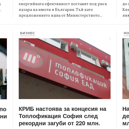
енергийната ефективност поставят под риск
до 
и
пазара на имоти в България. Тъй като
Кли
.
предложението идва от Министерството...
лим
БИЗНЕС
Н
КРИБ настоява за концесия на
Н
 по
Топлофикация София след
де
ени
рекордни загуби от 220 млн.
мл