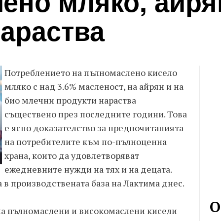
ено мляко, айря
нараства
Потреблението на пълномаслено кисело
мляко с над 3.6% масленост, на айрян и на
био млечни продукти нараства
съществено през последните години. Това
е ясно доказателство за предпочитанията
на потребителите към по-пълноценна
храна, които да удовлетворяват
ежедневните нужди на тях и на децата.
а в производствената база на Лактима днес.
О
т на пълномаслени и високомаслени кисели