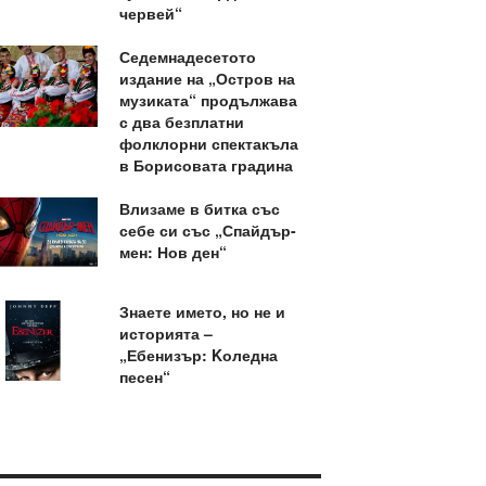
червей“
Седемнадесетото
издание на „Остров на
музиката“ продължава
с два безплатни
фолклорни спектакъла
в Борисовата градина
Влизаме в битка със
себе си със „Спайдър-
мен: Нов ден“
Знаете името, но не и
историята –
„Ебенизър: Kоледна
песен“