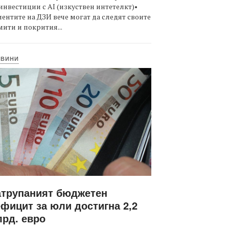
инвестиции с AI (изкуствен интетелкт)•
ентите на ДЗИ вече могат да следят своите
ити и покрития...
ОВИНИ
атрупаният бюджетен
фицит за юли достигна 2,2
рд. евро