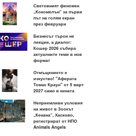
Световният феномен
„Кокомелън“ за първи
път на голям екран
през февруари
Бизнесът търси не
лекции, а диалог:
Кошер 2026 събира
актуалните теми в нов
формат
Отмъщението е
изкуство! "Аферата
Томас Краун" от 5 март
2027 само в кината
Неприемливи условия
на живот в Зоокът
„Кенана“, Хасково,
регистрират от НПО
Animals Angels