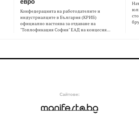
евро
На
юли
Конфедерацията на работодателите и
сто
индустриалците в България (КРИБ)
бру
официално настоява за отдаване на
"Топлофикация София" ЕАД на концесия....
FOOTER-MIDDLE
F
Сайтове: