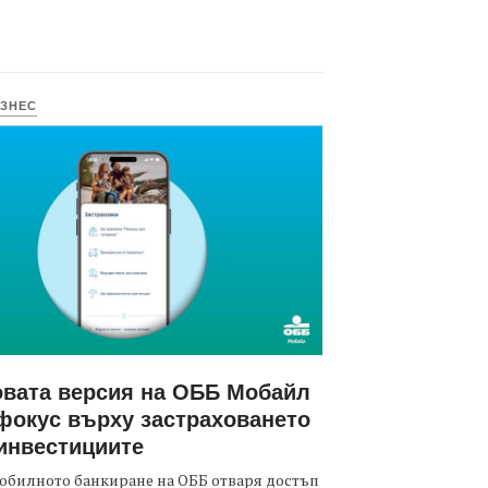
ЗНЕС
вата версия на ОББ Мобайл
фокус върху застраховането
инвестициите
обилното банкиране на ОББ отваря достъп