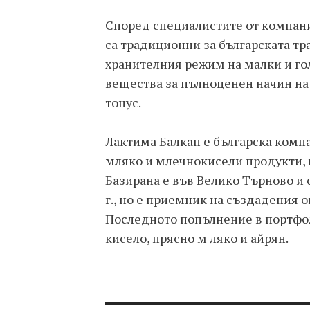
Според специалистите от компани
са традиционни за българската тр
хранителния режим на малки и го
вещества за пълноценен начин на 
тонус.
Лактима Балкан е българска комп
мляко и млечнокисели продукти, к
Базирана е във Велико Търново и 
г., но е приемник на създадения о
Последното попълнение в портфол
кисело, прясно м ляко и айрян.