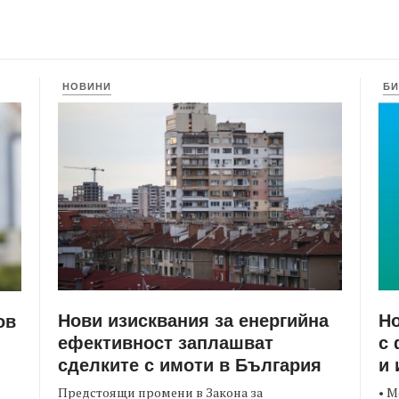
НОВИНИ
БИ
Нови изисквания за енергийна
Но
ов
ефективност заплашват
с 
сделките с имоти в България
и 
Предстоящи промени в Закона за
• М