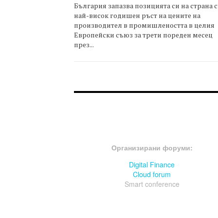
България запазва позицията си на страна с
най-висок годишен ръст на цените на
производител в промишлеността в целия
Европейски съюз за трети пореден месец
през...
FOOTER-ФОРУМИ
Организирани форуми:
Digital Finance
Cloud forum
Smart conference