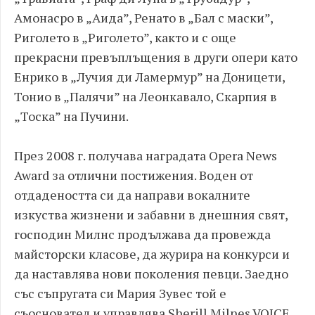
Амонасро в „Аида”, Ренато в „Бал с маски”,
Риголето в „Риголето”, както и с още
прекрасни превъплъщения в други опери като
Енрико в „Лучия ди Ламермур” на Доницети,
Тонио в „Палячи” на Леонкавало, Скарпия в
„Тоска” на Пучини.
През 2008 г. получава наградата Opera News
Award за отлични постижения. Воден от
отдадеността си да направи вокалните
изкуства жизнени и забавни в днешния свят,
господин Милнс продължава да провежда
майсторски класове, да журира на конкурси и
да наставлява нови поколения певци. Заедно
със съпругата си Мария Зувес той е
съосновател и управлява Sherill Milnes VOICE