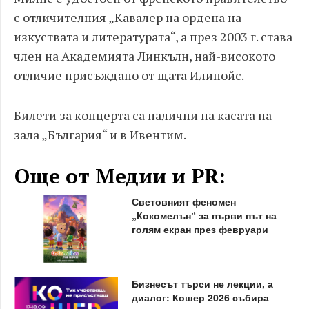
с отличителния „Кавалер на ордена на
изкуствата и литературата“, а през 2003 г. става
член на Академията Линкълн, най-високото
отличие присъждано от щата Илинойс.
Билети за концерта са налични на касата на
зала „България“ и в
Ивентим
.
Още от Медии и PR:
Световният феномен
„Кокомелън“ за първи път на
голям екран през февруари
Бизнесът търси не лекции, а
диалог: Кошер 2026 събира