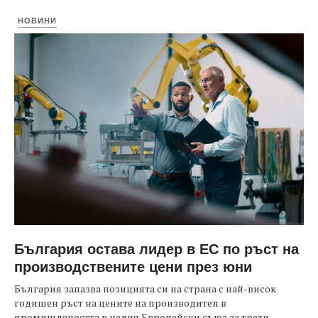
НОВИНИ
България остава лидер в ЕС по ръст на
производствените цени през юни
България запазва позицията си на страна с най-висок
годишен ръст на цените на производител в
промишлеността в целия Европейски съюз за трети