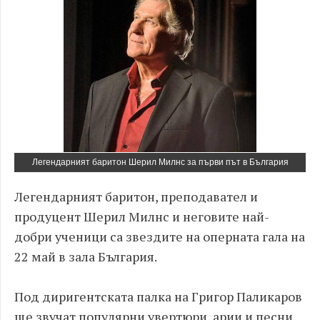
Легендарният баритон Шерил Милнс за първи път в България
Легендарният баритон, преподавател и
продуцент Шерил Милнс и неговите най-
добри ученици са звездите на оперната гала на
22 май в зала България.
Под диригентската палка на Григор Паликаров
ще звучат популярни увертюри, арии и песни