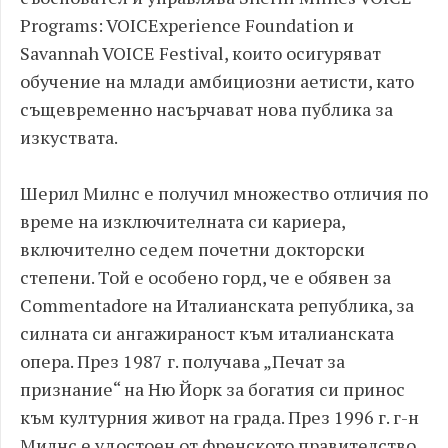
Programs: VOICExperience Foundation и
Savannah VOICE Festival, които осигуряват
обучение на млади амбициозни аетисти, като
същевременно насърчават нова публика за
изкуствата.
Шерил Милнс е получил множество отличия по
време на изключителната си кариера,
включително седем почетни докторски
степени. Той е особено горд, че е обявен за
Commentadore на Италианската република, за
силната си ангажираност към италианската
опера. През 1987 г. получава „Печат за
признание“ на Ню Йорк за богатия си принос
към културния живот на града. През 1996 г. г-н
Милнс е удостоен от френското правителство