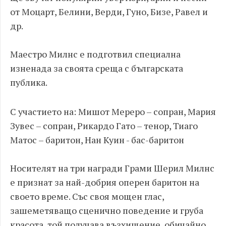
от Моцарт, Белини, Верди, Гуно, Бизе, Равел и
др.
Маестро Милнс е подготвил специална
изненада за своята среща с българската
публика.
С участието на: Мишот Мереро – сопран, Мария
Зувес – сопран, Рикардо Гато – тенор, Тиаго
Матос – баритон, Нан Куин - бас-баритон
Носителят на три награди Грами Шерил Милнс
е признат за най-добрия оперен баритон на
своето време. Със своя мощен глас,
зашеметяващо сценично поведение и груба
красота, той получава възхищение, обичайно