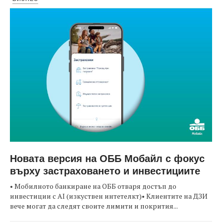
Новата версия на ОББ Мобайл с фокус
върху застраховането и инвестициите
• Мобилното банкиране на ОББ отваря достъп до
инвестиции с AI (изкуствен интетелкт)• Клиентите на ДЗИ
вече могат да следят своите лимити и покрития...