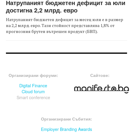
Натрупаният бюджетен дефицит за юли
достигна 2,2 млрд. евро
Натрупаният бюджетен дефицит за месец юли е в размер
на 2,2 млрд. евро. Тази стойност представлява 1,8% от
прогнозния брутен вътрешен продукт (БВП).
FOOTER-ФОРУМИ
FOOTER-MIDDLE
Организирани форуми:
Сайтове:
Digital Finance
Cloud forum
Smart conference
FOOTER-СЪБИТИЯ
Организирани Събития:
Employer Branding Awards