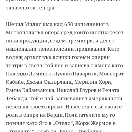
запазено за тенори.
Шерил Милнс има над 650 изпълнения в
Метрополитън опера сред които шестнадесет
нови продукции, седем премиери, и десет
национални телевизионни предавания. Като
водещ артист във всички големи оперни
театри в света, той пее и записва с имена като
Пласидо Доминго, Лучано Павароти, Монсерат
Кабайе, Джоан Съдърланд, Мерилин Хорн,
Райна Кабаиванска, Николай Гяуров и Рената
Тебалди. Той е най-записваният американски
певец на своето време. Известен е със своите
роли в опери на Верди. Почитателите му го
помнят като Яго в „Отело”, Жорж Жермон в
„Травиата”, Граф ди Луна в „Трубадур”,