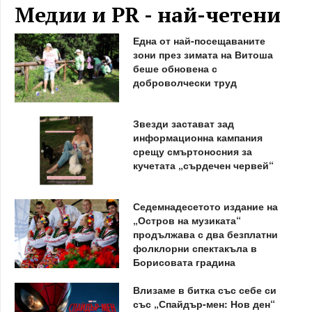
Медии и PR - най-четени
Една от най-посещаваните
зони през зимата на Витоша
беше обновена с
доброволчески труд
Звезди застават зад
информационна кампания
срещу смъртоносния за
кучетата „сърдечен червей“
Седемнадесетото издание на
„Остров на музиката“
продължава с два безплатни
фолклорни спектакъла в
Борисовата градина
Влизаме в битка със себе си
със „Спайдър-мен: Нов ден“