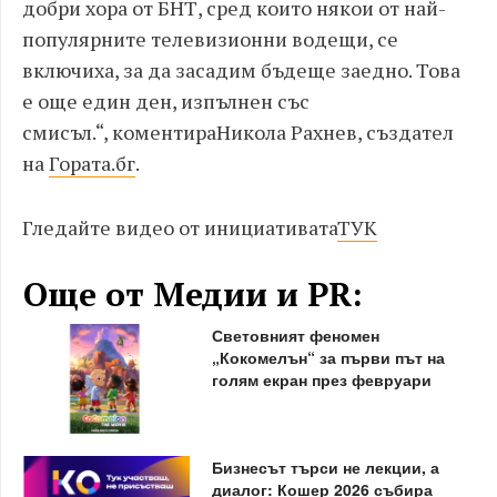
добри хора от БНТ, сред които някои от най-
популярните телевизионни водещи, се
включиха, за да засадим бъдеще заедно. Това
е още един ден
,
изпълнен със
смисъл.
“,
коментира
Никола Рахнев, създател
на
Гората.бг
.
Г
ледайте
видео от
инициативата
ТУК
Още от Медии и PR:
Световният феномен
„Кокомелън“ за първи път на
голям екран през февруари
Бизнесът търси не лекции, а
диалог: Кошер 2026 събира