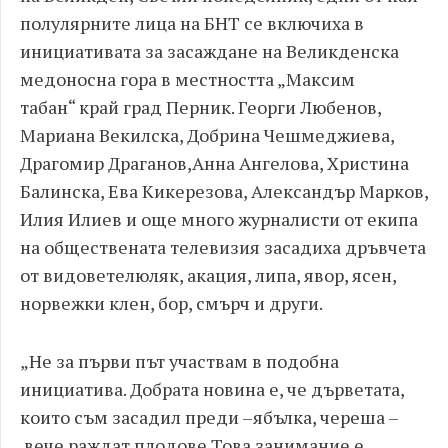
полулярните лица на БНТ се включиха в
инициативата за засаждане на
В
еликденска
медоносна гора в местността
„
Максим
табан
“
край град Перник. Георги Любенов,
Мариана Векилска, Добрина Чешмеджиева,
Драгомир Драганов,
Анна Ангелова
,
Христина
Балинска, Ева Кикерезова, Александър Марков,
Илия Илиев и
още
много журналисти от екипа
на обществената телевизия засадиха дръвчета
от видовете
люляк, акация, липа, явор, ясен,
норвежки клен, бор, смърч и др
уги.
„
Не за първи път участвам в подобна
инициатива.
Добрата новина
е, че дърветата,
които съм засадил преди
–
ябълка, череша
–
вече раждат плодове.
Това занимание е