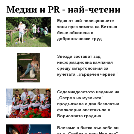
Медии и PR - най-четени
Една от най-посещаваните
зони през зимата на Витоша
беше обновена с
доброволчески труд
Звезди застават зад
информационна кампания
срещу смъртоносния за
кучетата „сърдечен червей“
Седемнадесетото издание на
„Остров на музиката“
продължава с два безплатни
фолклорни спектакъла в
Борисовата градина
Влизаме в битка със себе си
със „Спайдър-мен: Нов ден“