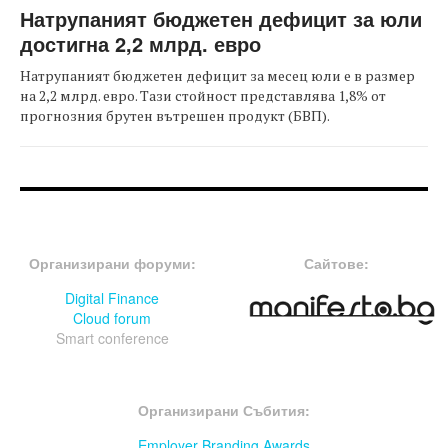
Натрупаният бюджетен дефицит за юли
достигна 2,2 млрд. евро
Натрупаният бюджетен дефицит за месец юли е в размер
на 2,2 млрд. евро. Тази стойност представлява 1,8% от
прогнозния брутен вътрешен продукт (БВП).
FOOTER-ФОРУМИ
FOOTER-MIDDLE
Организирани форуми:
Сайтове:
Digital Finance
Cloud forum
Smart conference
FOOTER-СЪБИТИЯ
Организирани Събития:
Employer Branding Awards