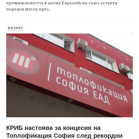
промишлеността в целия Европейски съюз за трети
пореден месец през...
БИЗНЕС
КРИБ настоява за концесия на
Топлофикация София след рекордни