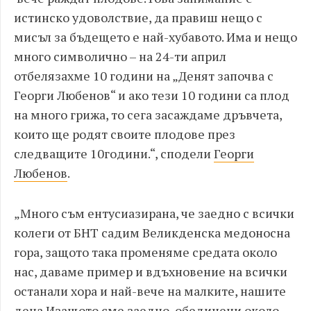
истинско удоволствие
,
да правиш нещо с
мисъл за бъдещето
е най-хубавото
.
Има и нещо
много символично
–
н
а 24
-ти
април
отб
е
лязахме 10 години на „Денят започва с
Георги Любенов“ и ако те
зи 10 години
са плод
на много гриж
а
, то сега
засаждаме дръвчета
,
които ще родят
своите
плод
ове
през
следващите 10
години
.
“,
сподели
Георги
Любенов
.
„
Много съм ентусиазирана, че заедно с всички
колеги от БНТ садим Великденска медоносна
гора, защото така променяме средата около
нас, даваме пример и вдъхновение на всички
останали хора и най-вече на малките, нашите
деца
.
И
защото сме заедно, обединени около