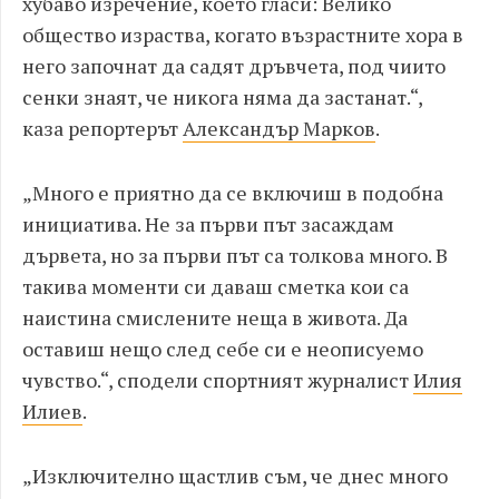
хубаво изречение, което гласи: Велико
общество израства, когато възрастните хора в
него започнат да садят дръвчета, под чиито
сенки знаят, че никога няма да застанат.
“,
каза
репортерът
Александър Марков
.
„
Много е приятно да се включиш в подобна
инициатива. Не за първи път засаждам
дървета, но за първи път са толкова много. В
такива моменти си даваш сметка кои са
наистина смислените неща в живота. Да
оставиш нещо след себе си е неописуемо
чувство.
“,
сподели
спортният журналист
Илия
Илиев
.
„
Изключително щастлив съм, че днес много