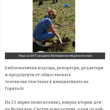
Лица на БНТ засадиха Великденска медоносна гора
Емблематични водещи, репортери, редактори
и продуценти
от
обществената
телевизия
участваха
в инициативата на
Гората.бг
На 25 април
(понеделник)
, навръх втория ден
на Великден
,
Светли понеделник, едни от най-