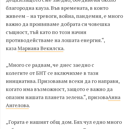
благородна кауза. Във времената, в които
живеем
–
на тревоги, война, пандемия, е много
важно да проявяваме добрата си човешка
същност, тъй като по този начин
противодействаме на лошата енергия.
“,
каза
Мариана Векилска
.
„
Много се радвам, че днес заедно с
колегите
от
БНТ се включихме в тази
инициатива. Призова
ва
м всеки да го направи,
когато има възможност, защото е важно да
опазим нашата планета зелена.
“,
призова
Анна
Ангелова
.
„
Гората е нашият общ дом. Бях чул едно много