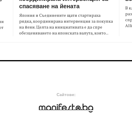
спасяване на йената
В к
раз
Япония и Съединените щати стартираха
спр
рядка, координирана интервенция за покупка
ни
All
на йени. Целта на инициативата е да спре
от
обезценяването на японската валута, която...
FOOTER-MIDDLE
F
Сайтове: