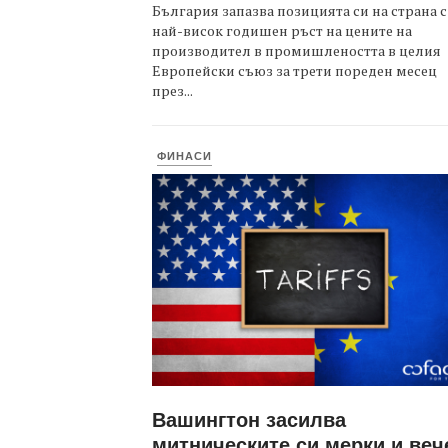
България запазва позицията си на страна с
най-висок годишен ръст на цените на
производител в промишлеността в целия
Европейски съюз за трети пореден месец
през...
ФИНАСИ
Вашингтон засилва
митническите си мерки и веч