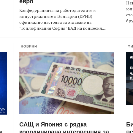
евро
На
юли
Конфедерацията на работодателите и
сто
индустриалците в България (КРИБ)
бру
официално настоява за отдаване на
"Топлофикация София" ЕАД на концесия....
НОВИНИ
Ф
САЩ и Япония с рядка
Би
координирана интервенция за
вс
е