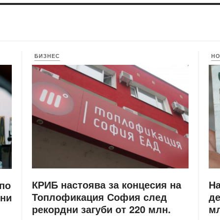
БИЗНЕС
Н
КРИБ настоява за концесия на
Н
 по
Топлофикация София след
де
ени
рекордни загуби от 220 млн.
мл