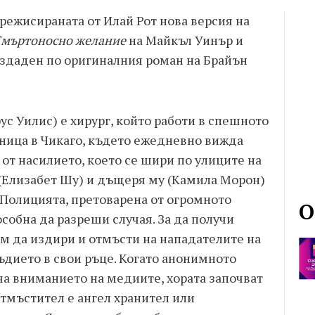
ежисираната от Илай Рот нова версия на
мъртоносно желание
на Майкъл Уинър и
ъздаден по оригиналния роман на Брайън
ус Уилис) е хирург, който работи в спешното
ница в Чикаго, където ежедневно вижда
 от насилието, което се шири по улиците на
 (Елизабет Шу) и дъщеря му (Камила Морон)
 Полицията, претоварена от огромното
О
собна да разреши случая. За да получи
ам да издири и отмъсти на нападателите на
ъдието в свои ръце. Когато анонимното
а вниманието на медиите, хората започват
тмъстител е ангел хранител или