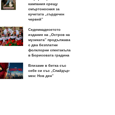
кампания срещу
смъртоносния за
кучетата „сърдечен
червей“
Седемнадесетото
издание на „Остров на
музиката“ продължава
с два безплатни
фолклорни спектакъла
в Борисовата градина
Влизаме в битка със
себе си със „Спайдър-
мен: Нов ден“