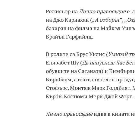
Режисьор на
Лично правосъдие
е И
на Джо Карнахан („
А отборът
”, „
От
базиран на филма на Майкъл Уинър
Брайън Гарфийлд.
В ролите са Брус Уилис (
Умирай тр
Елизабет Шу (
Да напуснеш Лас Вег
обувките на Сатаната) и Кимбърл
Бърнбаум, а изпълнителен продуц
Стофърс. Монтаж Марк Голдблат. 
Кърби. Костюми Мери Джей Форт.
Лично правосъдие
идва в кината на