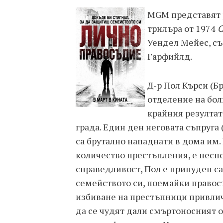
MGM представят р
трилъра от 1974
С
Уендел Мейес, с
Гарфийлд.
Д-р Пол Кърси (Бр
отделение на бол
крайния резултат
града. Един ден неговата съпруга
са брутално нападнати в дома им.
количество престъпления, е неспо
справедливост, Пол е принуден с
семейството си, поемайки правос
избиване на престъпници привлич
да се чудят дали смъртоносният о