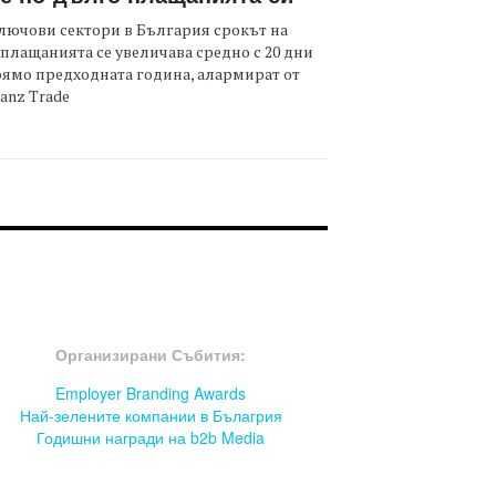
лючови сектори в България срокът на
плащанията се увеличава средно с 20 дни
ямо предходната година, алармират от
ianz Trade
OOTER-СЪБИТИЯ
Организирани Събития:
Employer Branding Awards
Най-зелените компании в Бълагрия
Годишни награди на b2b Media