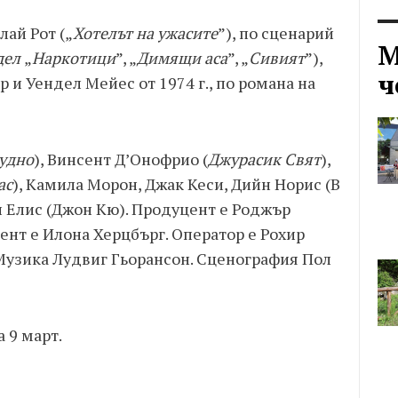
лай Рот („
Хотелът на ужасите
”), по сценарий
М
дел
„
Наркотици
”, „
Димящи аса
”, „
Сивият
”),
ч
 и Уендел Мейес от 1974 г., по романа на
удно
), Винсент Д’Онофрио (
Джурасик Свят
),
ас
), Камила Морон, Джак Кеси, Дийн Норис (В
и Елис (Джон Кю). Продуцент е Роджър
ент е Илона Херцбърг. Оператор е Рохир
Музика Лудвиг Гьорансон. Сценография Пол
 9 март.