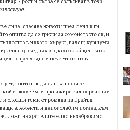
твар. Ярост и съдба се сблъскват в този
равосъдие
.
две лица: спасява животи през деня и ги
йто опитва да се грижи за семейството си, и
стъпността в Чикаго; хирург, вадещ куршуми
 търсещ справедливост, когото обществото
ицията преследва и неусетно затяга
ртрет, който предизвиква нашите
в който живеем, и провокира силни реакции.
 и сложни теми от романа на Брайън
уващи елементи и непоколебим поглед към
предложи на зрителите едно незабравимо