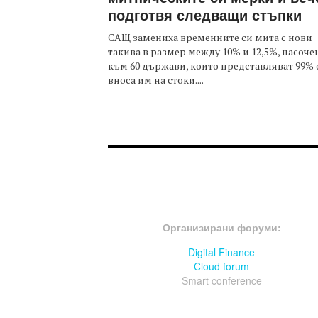
подготвя следващи стъпки
САЩ замениха временните си мита с нови
такива в размер между 10% и 12,5%, насоче
към 60 държави, които представляват 99% 
вноса им на стоки....
FOOTER-ФОРУМИ
Организирани форуми:
Digital Finance
Cloud forum
Smart conference