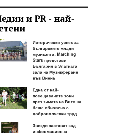
едии и PR - най-
етени
Исторически успех за
българските млади
музиканти: Marching
Stars представи
България в Златната
зала на Музикферайн
във Виена
Една от най-
посещаваните зони
през зимата на Витоша
беше обновена с
доброволчески труд
Звезди застават зад
информационна