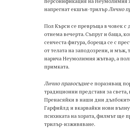
персонификация на Неумолимия жъ
напрегнат екшън-трилър
Лично п
Пол Кърси се превръща в човек с 
отнема вечерта. Съпруг и баща, ко
сенчеста фигура, бореща се с пре
от телата на заподозрени, и мъж,
нарича Неумолимия жътвар, а пол
примката.
Лично правосъдие
е поразяващ по
традиционни представи за света, 
Пренасяйки в наши дни дълбоките
Гарфийлд и вкарвайки нови вълн
психиката на хората, филмът ще 
трилър-изживяване.