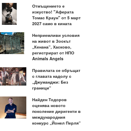
Отмъщението е
изкуство! "Аферата
Томас Краун" от 5 март
2027 само в кината
Неприемливи условия
на живот в Зоокът
„Кенана“, Хасково,
регистрират от НПО
Animals Angels
Правилата се обръщат
с главата надолу с
„Джуманджи: Без
граници“
Найден Тодоров
оценява новото
поколение диригенти в
международния
конкурс „Йонел Перля“