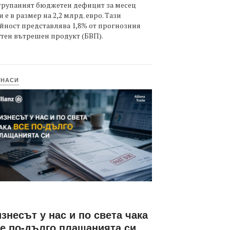
трупаният бюджетен дефицит за месец
 е в размер на 2,2 млрд. евро. Тази
йност представлява 1,8% от прогнозния
тен вътрешен продукт (БВП).
ИНАСИ
знесът у нас и по света чака
е по-дълго плащанията си