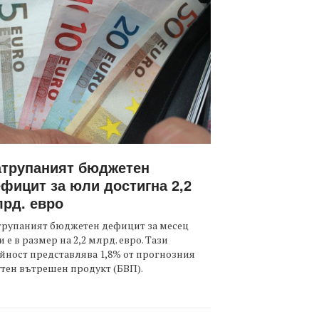
атрупаният бюджетен
фицит за юли достигна 2,2
рд. евро
трупаният бюджетен дефицит за месец
 е в размер на 2,2 млрд. евро. Тази
йност представлява 1,8% от прогнозния
тен вътрешен продукт (БВП).