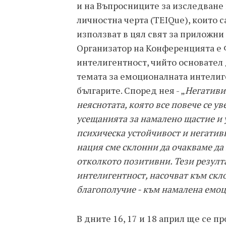
и на Въпросниците за изследване
личностна черта (TEIQue), които 
използват в цял свят за приложни
Организатор на Конференцията е 
интелигентност, чийто основател
темата за емоционалната интелиг
българите. Според нея - „
Негативи
неяснотата, която все повече се ув
усещанията за намалено щастие и у
психическа устойчивост и негативн
нация сме склонни да очакваме да 
отколкото позитивни. Тези резулт
интелигентност, насочват към ск
благополучие - към намалена емо
В дните 16, 17 и 18 април ще се 