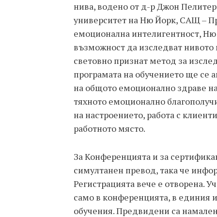
нива, водено от д-р Джон Пелитер
университет на Ню Йорк, САЩ – 
емоционална интелигентност, Ню
възможност да изследват нивото 
световно признат метод за изслед
програмата на обучението ще се 
на общото емоционално здраве на
тяхното емоционално благополучи
на настроението, работа с клиенти
работното място.
За Конференцията и за сертифик
симултанен превод, така че инфор
Регистрацията вече е отворена. У
само в конференцията, в единия 
обучения. Предвидени са намалени