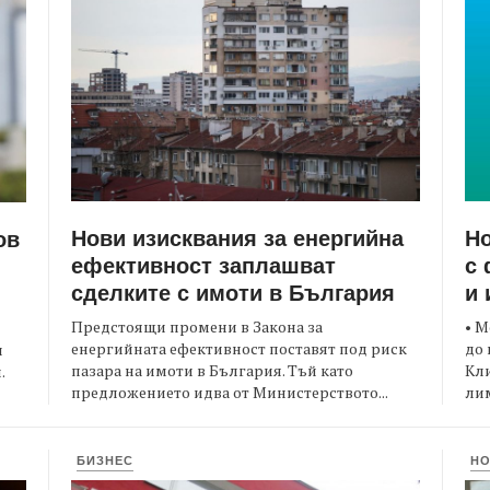
Нови изисквания за енергийна
Но
ов
ефективност заплашват
с 
сделките с имоти в България
и 
Предстоящи промени в Закона за
• М
енергийната ефективност поставят под риск
до 
и
пазара на имоти в България. Тъй като
Кли
.
предложението идва от Министерството...
лим
БИЗНЕС
Н