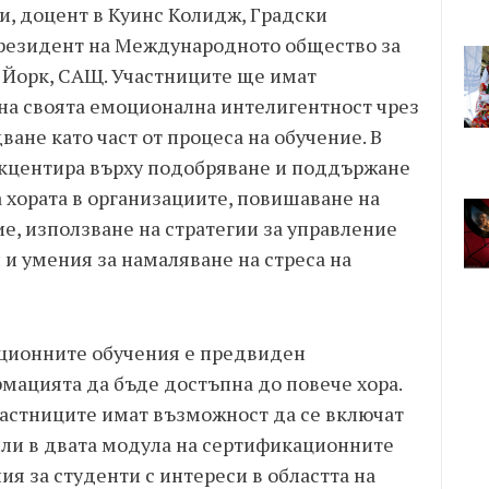
и, доцент в Куинс Колидж, Градски
Президент на Международното общество за
 Йорк, САЩ. Участниците ще имат
на своята емоционална интелигентност чрез
ване като част от процеса на обучение. В
акцентира върху подобряване и поддържане
 хората в организациите, повишаване на
е, използване на стратегии за управление
 и умения за намаляване на стреса на
ационните обучения е предвиден
мацията да бъде достъпна до повече хора.
частниците имат възможност да се включат
или в двата модула на сертификационните
я за студенти с интереси в областта на