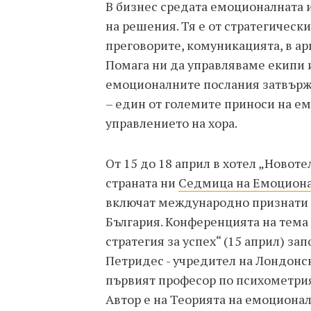
В бизнес средата емоционалната 
на решения. Тя е от стратегическ
преговорите, комуникацията, в а
Помага ни да управляваме екипи 
емоционалните послания затвърж
– един от големите приноси на е
управлението на хора.
От 15 до 18 април в хотел „Новоте
страната ни
Седмица на Емоциона
включат международно признати е
България. Конференцията на тема
стратегия за успех“ (15 април) за
Петридес - учредител на Лондонс
първият професор по психометрия
Автор е на Теорията на емоционал