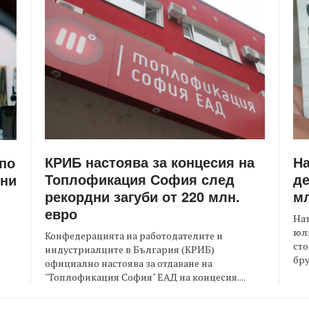
КРИБ настоява за концесия на
Н
 по
Топлофикация София след
де
ени
рекордни загуби от 220 млн.
мл
евро
На
юли
Конфедерацията на работодателите и
сто
индустриалците в България (КРИБ)
бру
официално настоява за отдаване на
"Топлофикация София" ЕАД на концесия....