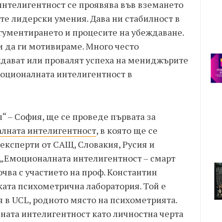
интелигентност се проявява във вземането
ите лидерски умения. Дава ни стабилност в
ргументирането и процесите на убеждаване.
и да ги мотивираме. Много често
дават или провалят успеха на мениджърите
моционалната интелигентност в
л“ – София, ще се проведе първата за
лната интелигентност
, в която ще се
ксперти от САЩ, Словакия, Русия и
 „Емоционалната интелигентност – смарт
почва с участието на проф. Константин
ката психометрична лаборатория. Той е
 в UCL, родното място на психометрията.
ната интелигентност като личностна черта