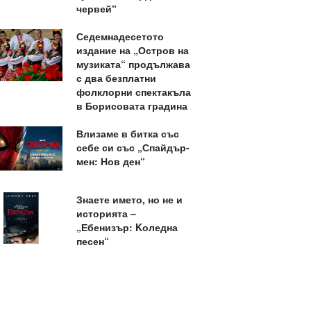
червей“
Седемнадесетото
издание на „Остров на
музиката“ продължава
с два безплатни
фолклорни спектакъла
в Борисовата градина
Влизаме в битка със
себе си със „Спайдър-
мен: Нов ден“
Знаете името, но не и
историята –
„Ебенизър: Kоледна
песен“