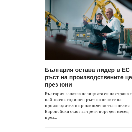
България остава лидер в ЕС
ръст на производствените ц
през юни
България запазва позицията си на страна с
най-висок годишен ръст на цените на
производител в промишлеността в целия
Европейски съюз за трети пореден месец
през...