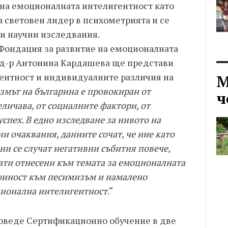
 на емоционалната интелигентност като
са световен лидер в психометрията и се
 и научни изследвания.
Фондация за развитие на емоционалната
 д-р Антонина Кардашева ще представи
ентност и индивидуалните различия на
М
змът на българина е провокиран от
ч
еличава, от социалните фактори, от
спех. В едно изследване за нивото на
и очаквания, данните сочат, че ние като
ни се случат негативни събития повече,
ати отнесени към темата за емоционалната
лонност към песимизъм и намалено
ционална интелигентност
.“
проведе Сертификационно обучение в две