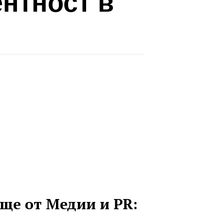
нтност в
ще от Медии и PR: