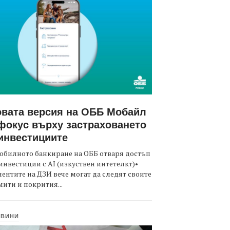
вата версия на ОББ Мобайл
фокус върху застраховането
инвестициите
обилното банкиране на ОББ отваря достъп
инвестиции с AI (изкуствен интетелкт)•
ентите на ДЗИ вече могат да следят своите
ити и покрития...
ОВИНИ