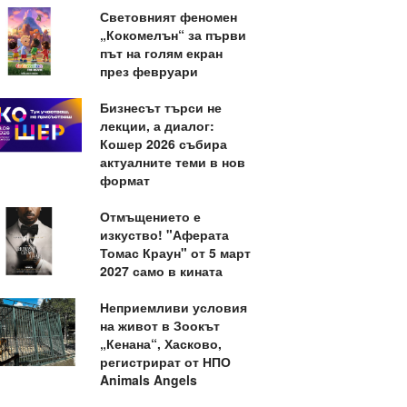
Световният феномен
„Кокомелън“ за първи
път на голям екран
през февруари
Бизнесът търси не
лекции, а диалог:
Кошер 2026 събира
актуалните теми в нов
формат
Отмъщението е
изкуство! "Аферата
Томас Краун" от 5 март
2027 само в кината
Неприемливи условия
на живот в Зоокът
„Кенана“, Хасково,
регистрират от НПО
Animals Angels