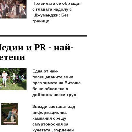
Правилата се обръщат
с главата надолу с
„Джуманджи: Без
граници“
едии и PR - най-
етени
Една от най-
посещаваните зони
през зимата на Витоша
беше обновена с
доброволчески труд
Звезди застават зад
информационна
кампания срещу
смъртоносния за
кучетата „сърдечен