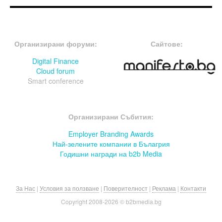
FOOTER-ФОРУМИ
FOOTER-MIDDLE
Организирани форуми:
Сайтове:
Digital Finance
Cloud forum
Smart conference
FOOTER-СЪБИТИЯ
Организирани Събития:
Employer Branding Awards
Най-зелените компании в Бълагрия
Годишни награди на b2b Media
За Нас
|
Условия за ползване
|
Поверителност
|
Реклама
|
Контакти
Copyright 2008-
2026 © b2bmedia.bg