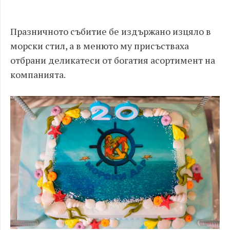
Празничното събитие бе издържано изцяло в
морски стил, а в менюто му присъстваха
отбрани деликатеси от богатия асортимент на
компанията.