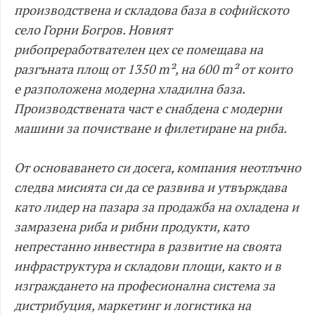
производствена и складова база в софийското
село Горни Богров. Новият
рибопреработвателен цех се помещава на
разгъната площ от 1350 m², на 600 m² от които
е разположена модерна хладилна база.
Производствената част е снабдена с модерни
машини за почистване и филетиране на риба.
От основаването си досега, компания неотлъчно
следва мисията си да се развива и утвърждава
като лидер на пазара за продажба на охладена и
замразена риба и рибни продукти, като
непрестанно инвестира в развитие на своята
инфраструктура и складови площи, както и в
изграждането на професионална система за
дистрибуция, маркетинг и логистика на