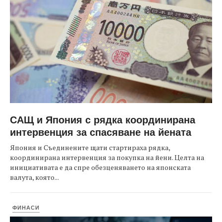
САЩ и Япония с рядка координирана
интервенция за спасяване на йената
Япония и Съединените щати стартираха рядка,
координирана интервенция за покупка на йени. Целта на
инициативата е да спре обезценяването на японската
валута, която...
ФИНАСИ