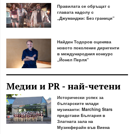
Правилата се обръщат с
главата надолу с
„Джуманджи: Без граници“
Найден Тодоров оценява
новото поколение диригенти
в международния конкурс
„Йонел Перля“
Медии и PR - най-четени
Исторически успех за
българските млади
музиканти: Marching Stars
представи България в
Златната зала на
Музикферайн във Виена