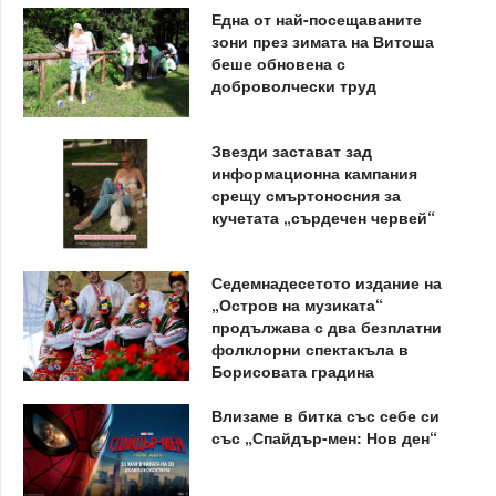
Една от най-посещаваните
зони през зимата на Витоша
беше обновена с
доброволчески труд
Звезди застават зад
информационна кампания
срещу смъртоносния за
кучетата „сърдечен червей“
Седемнадесетото издание на
„Остров на музиката“
продължава с два безплатни
фолклорни спектакъла в
Борисовата градина
Влизаме в битка със себе си
със „Спайдър-мен: Нов ден“