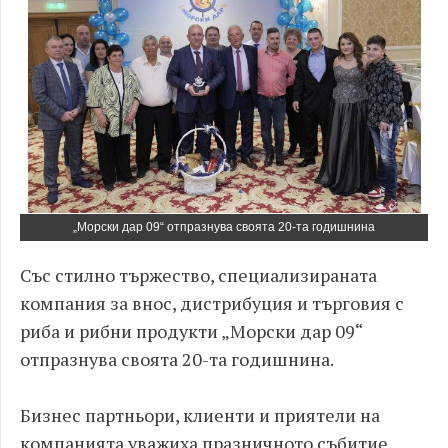
„Морски дар 09“ отпразнува своята 20-та годишнина
Със стилно тържество, специализираната
компания за внос, дистрибуция и търговия с
риба и рибни продукти „Морски дар 09“
отпразнува своята 20-та годишнина.
Бизнес партньори, клиенти и приятели на
компанията уважиха празничното събитие,