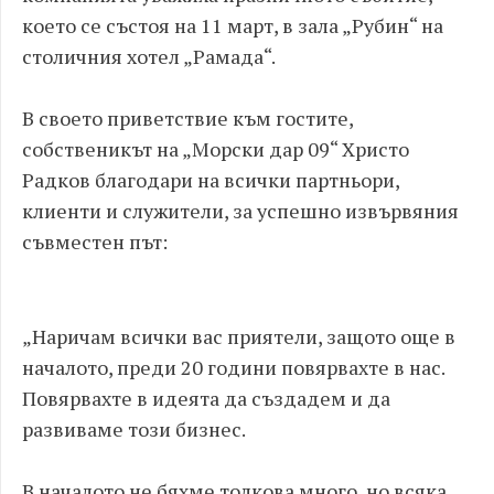
което се състоя на 11 март, в зала „Рубин“ на
столичния хотел „Рамада“.
В своето приветствие към гостите,
собственикът на „Морски дар 09“ Христо
Радков благодари на всички партньори,
клиенти и служители, за успешно извървяния
съвместен път:
„Наричам всички вас приятели, защото още в
началото, преди 20 години повярвахте в нас.
Повярвахте в идеята да създадем и да
развиваме този бизнес.
В началото не бяхме толкова много, но всяка