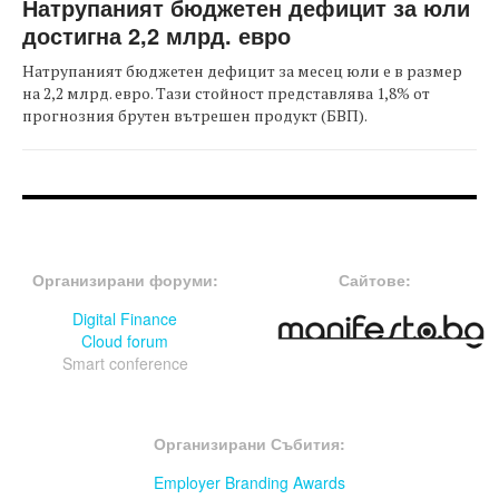
Натрупаният бюджетен дефицит за юли
достигна 2,2 млрд. евро
Натрупаният бюджетен дефицит за месец юли е в размер
на 2,2 млрд. евро. Тази стойност представлява 1,8% от
прогнозния брутен вътрешен продукт (БВП).
FOOTER-ФОРУМИ
FOOTER-MIDDLE
Организирани форуми:
Сайтове:
Digital Finance
Cloud forum
Smart conference
FOOTER-СЪБИТИЯ
Организирани Събития:
Employer Branding Awards