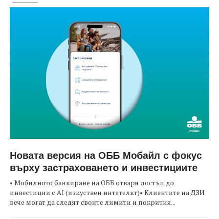
Новата версия на ОББ Мобайл с фокус
върху застраховането и инвестициите
• Мобилното банкиране на ОББ отваря достъп до
инвестиции с AI (изкуствен интетелкт)• Клиентите на ДЗИ
вече могат да следят своите лимити и покрития...