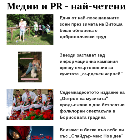
Медии и PR - най-четени
Една от най-посещаваните
зони през зимата на Витоша
беше обновена с
доброволчески труд
Звезди застават зад
информационна кампания
срещу смъртоносния за
кучетата „сърдечен червей“
Седемнадесетото издание на
„Остров на музиката“
продължава с два безплатни
фолклорни спектакъла в
Борисовата градина
Влизаме в битка със себе си
със „Спайдър-мен: Нов ден“