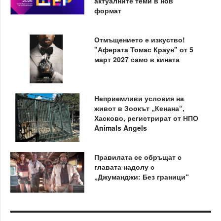
актуалните теми в нов
формат
Отмъщението е изкуство!
"Аферата Томас Краун" от 5
март 2027 само в кината
Неприемливи условия на
живот в Зоокът „Кенана“,
Хасково, регистрират от НПО
Animals Angels
Правилата се обръщат с
главата надолу с
„Джуманджи: Без граници“