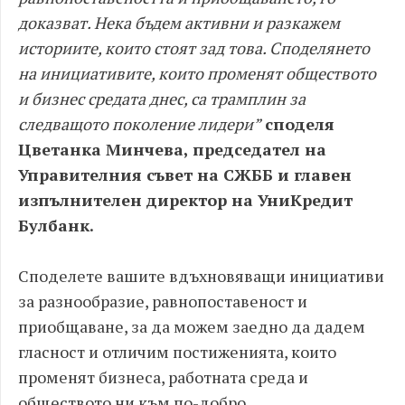
доказват. Нека бъдем активни и разкажем
историите, които стоят зад това. Споделянето
на инициативите, които променят обществото
и бизнес средата днес, са трамплин за
следващото поколение лидери”
споделя
Цветанка Минчева, председател на
Управителния съвет на СЖББ и главен
изпълнителен директор на УниКредит
Булбанк.
Споделете вашите вдъхновяващи инициативи
за разнообразие, равнопоставеност и
приобщаване, за да можем заедно да дадем
гласност и отличим постиженията, които
променят бизнеса, работната среда и
обществото ни към по-добро.