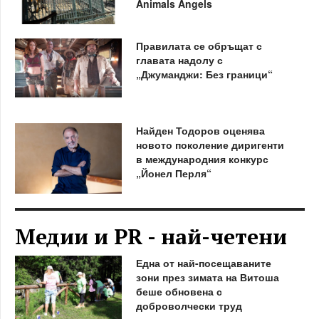
Animals Angels
Правилата се обръщат с
главата надолу с
„Джуманджи: Без граници“
Найден Тодоров оценява
новото поколение диригенти
в международния конкурс
„Йонел Перля“
Медии и PR - най-четени
Една от най-посещаваните
зони през зимата на Витоша
беше обновена с
доброволчески труд