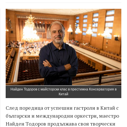
Найден Тодоров с майсторски клас в престижна Консерватория в
Китай
След поредица от успешни гастроли в Китай с
български и международни оркестри, маестро
Найден Тодоров продължава своя творчески