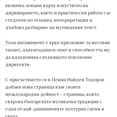
включва лекции върху изкуството на
дирижирането, както и практически работа със
студенти по техника, интерпретация и
дълбоко разбиране на музикалния текст.
Този ангажимент е ярко признание за неговия
талант, дългогодишен опит и способността му
да вдъхновява следващото поколение
диригенти.
С присъствието си в Пекин Найден Тодоров
добавя нова страница към своята
международна дейност – страница, която
свързва българската музикална традиция с
една от най-динамичните културни сцени в
света.