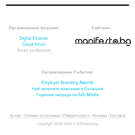
FOOTER-ФОРУМИ
FOOTER-MIDDLE
Организирани форуми:
Сайтове:
Digital Finance
Cloud forum
Smart conference
FOOTER-СЪБИТИЯ
Организирани Събития:
Employer Branding Awards
Най-зелените компании в Бълагрия
Годишни награди на b2b Media
За Нас
|
Условия за ползване
|
Поверителност
|
Реклама
|
Контакти
Copyright 2008-
2026 © b2bmedia.bg