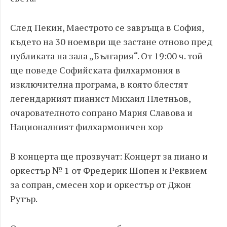
След Пекин, Маестрото се завръща в София,
където на 30 ноември ще застане отново пред
публиката на зала „България“. От 19:00 ч. той
ще поведе Софийската филхармония в
изключителна програма, в която блестят
легендарният пианист Михаил Плетньов,
очарователното сопрано Мария Славова и
Националният филхармоничен хор
В концерта ще прозвучат: Концерт за пиано и
оркестър № 1 от Фредерик Шопен и Реквием
за сопран, смесен хор и оркестър от Джон
Рутър.