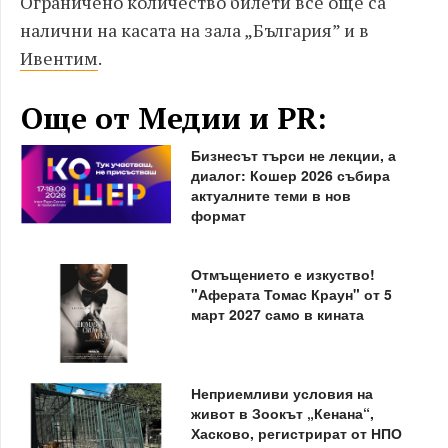
Ограничено количество билети все още са
налични на касата на зала „България” и в
Ивентим
.
Още от Медии и PR:
Бизнесът търси не лекции, а
диалог: Кошер 2026 събира
актуалните теми в нов
формат
Отмъщението е изкуство!
"Аферата Томас Краун" от 5
март 2027 само в кината
Неприемливи условия на
живот в Зоокът „Кенана“,
Хасково, регистрират от НПО