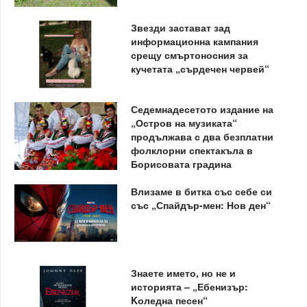
Звезди застават зад
информационна кампания
срещу смъртоносния за
кучетата „сърдечен червей“
Седемнадесетото издание на
„Остров на музиката“
продължава с два безплатни
фолклорни спектакъла в
Борисовата градина
Влизаме в битка със себе си
със „Спайдър-мен: Нов ден“
Знаете името, но не и
историята – „Ебенизър:
Kоледна песен“