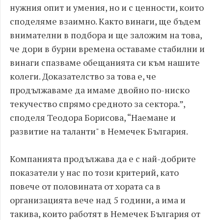
нужния опит и умения, но и с ценности, които
споделяме взаимно. Както винаги, ще бъдем
внимателни в подбора и ще заложим на това,
че дори в бурни времена оставаме стабилни и
винаги спазваме обещанията си към нашите
колеги. Доказателство за това е, че
продължаваме да имаме двойно по-ниско
текучество спрямо средното за сектора.”,
споделя Теодора Борисова, “Наемане и
развитие на таланти" в Немечек България.
Компанията продължава да е с най-добрите
показатели у нас по този критерий, като
повече от половината от хората са в
организацията вече над 5 години, а има и
такива, които работят в Немечек България от