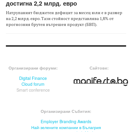
достигна 2,2 млрд. евро
Натрупаният бюджетен дефицит за месец юли е в размер
на 2,2 млрд. евро. Тази стойност представлява 1,8% от
прогнозния брутен вътрешен продукт (БВП).
FOOTER-ФОРУМИ
FOOTER-MIDDLE
Организирани форуми:
Сайтове:
Digital Finance
Cloud forum
Smart conference
FOOTER-СЪБИТИЯ
Организирани Събития:
Employer Branding Awards
Най-зелените компании в Бълагрия