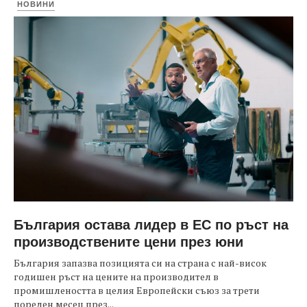
НОВИНИ
България остава лидер в ЕС по ръст на
производствените цени през юни
България запазва позицията си на страна с най-висок
годишен ръст на цените на производител в
промишлеността в целия Европейски съюз за трети
пореден месец през...