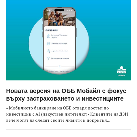
Новата версия на ОББ Мобайл с фокус
върху застраховането и инвестициите
• Мобилното банкиране на ОББ отваря достъп до
инвестиции с AI (изкуствен интетелкт)• Клиентите на ДЗИ
вече могат да следят своите лимити и покрития...