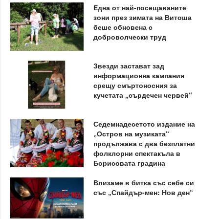
Една от най-посещаваните
зони през зимата на Витоша
беше обновена с
доброволчески труд
Звезди застават зад
информационна кампания
срещу смъртоносния за
кучетата „сърдечен червей“
Седемнадесетото издание на
„Остров на музиката“
продължава с два безплатни
фолклорни спектакъла в
Борисовата градина
Влизаме в битка със себе си
със „Спайдър-мен: Нов ден“