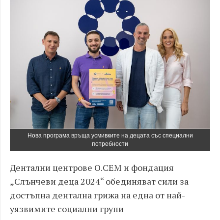
Нова програма връща усмивките на децата със специални
потребности
Дентални центрове О.СЕМ и фондация
„Слънчеви деца 2024“ обединяват сили за
достъпна дентална грижа на една от най-
уязвимите социални групи