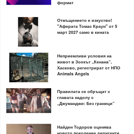
формат
Отмъщението е изкуство!
"Аферата Томас Краун" от 5
март 2027 само в кината
Неприемливи условия на
живот в Зоокът „Кенана“,
Хасково, регистрират от НПО
Animals Angels
Правилата се обръщат с
главата надолу с
„Джуманджи: Без граници“
Найден Тодоров оценява
новото поколение диригенти