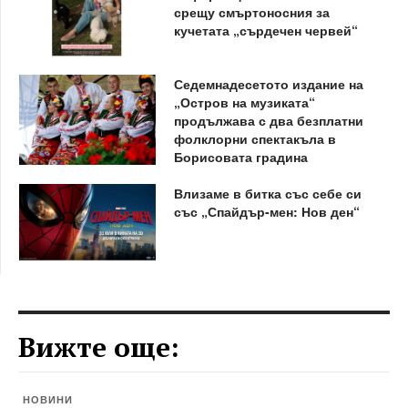
срещу смъртоносния за
кучетата „сърдечен червей“
Седемнадесетото издание на
„Остров на музиката“
продължава с два безплатни
фолклорни спектакъла в
Борисовата градина
Влизаме в битка със себе си
със „Спайдър-мен: Нов ден“
Вижте още:
НОВИНИ