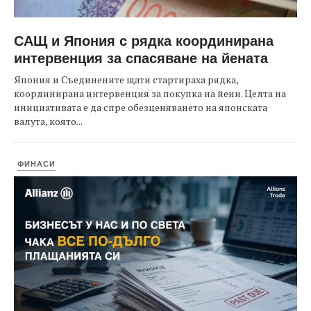
САЩ и Япония с рядка координирана
интервенция за спасяване на йената
Япония и Съединените щати стартираха рядка,
координирана интервенция за покупка на йени. Целта на
инициативата е да спре обезценяването на японската
валута, която...
ФИНАСИ