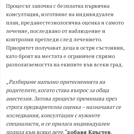
Процесът започва с безплатна първична
консултация, изготвяне на индивидуален
план, преданестезиологична оценка и самото
лечение, последвано от наблюдение и
контролни прегледи след лечението.
Приоритет получават деца в остри състояния,
като броят на местата е ограничен спрямо
разполагаемостта на екипите във всеки град.
„Разбираме напълно притесненията на
родителите, когато става въпрос за обща
анестезия. Затова процесът преминава през
строга предварителна оценка – назначават се
изследвания, консултации с нужните
специалисти, и се прилага индивидуален
подход към всяко дете,“
добавя Кръстев
.