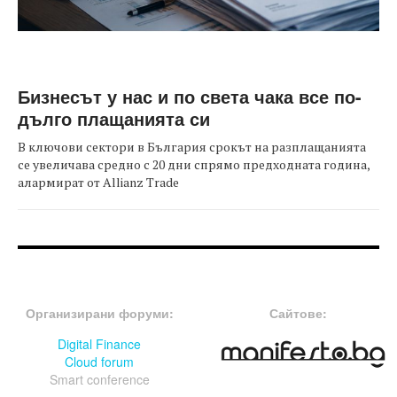
Бизнесът у нас и по света чака все по-
дълго плащанията си
В ключови сектори в България срокът на разплащанията
се увеличава средно с 20 дни спрямо предходната година,
алармират от Allianz Trade
FOOTER-ФОРУМИ
FOOTER-MIDDLE
Организирани форуми:
Сайтове:
Digital Finance
Cloud forum
Smart conference