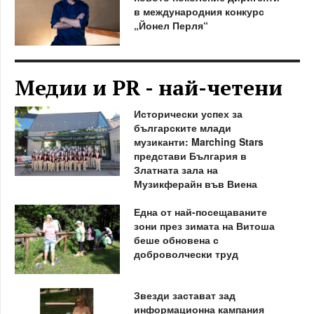
в международния конкурс
„Йонел Перля“
Медии и PR - най-четени
Исторически успех за
българските млади
музиканти: Marching Stars
представи България в
Златната зала на
Музикферайн във Виена
Една от най-посещаваните
зони през зимата на Витоша
беше обновена с
доброволчески труд
Звезди застават зад
информационна кампания