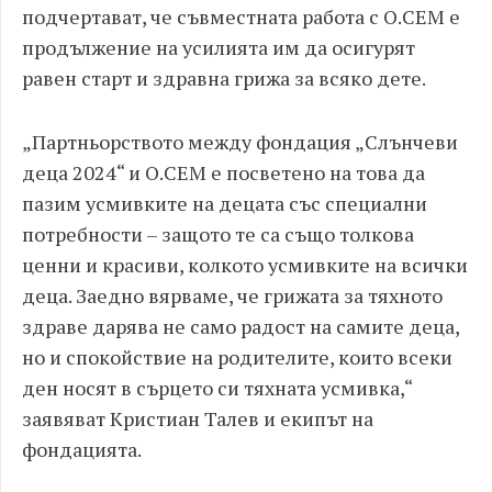
подчертават, че съвместната работа с О.СЕМ е
продължение на усилията им да осигурят
равен старт и здравна грижа за всяко дете.
„Партньорството между фондация „Слънчеви
деца 2024“ и O.CEM е посветено на това да
пазим усмивките на децата със специални
потребности – защото те са също толкова
ценни и красиви, колкото усмивките на всички
деца. Заедно вярваме, че грижата за тяхното
здраве дарява не само радост на самите деца,
но и спокойствие на родителите, които всеки
ден носят в сърцето си тяхната усмивка,“
заявяват Кристиан Талев и екипът на
фондацията.