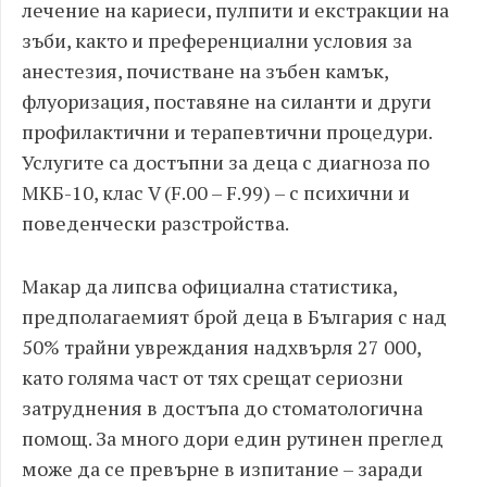
лечение на кариеси, пулпити и екстракции на
зъби, както и преференциални условия за
анестезия, почистване на зъбен камък,
флуоризация, поставяне на силанти и други
профилактични и терапевтични процедури.
Услугите са достъпни за деца с диагноза по
МКБ-10, клас V (F.00 – F.99) – с психични и
поведенчески разстройства.
Макар да липсва официална статистика,
предполагаемият брой деца в България с над
50% трайни увреждания надхвърля 27 000,
като голяма част от тях срещат сериозни
затруднения в достъпа до стоматологична
помощ. За много дори един рутинен преглед
може да се превърне в изпитание – заради