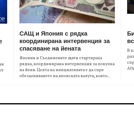
САЩ и Япония с рядка
Би
координирана интервенция за
вс
е
спасяване на йената
В к
раз
Япония и Съединените щати стартираха
спр
рядка, координирана интервенция за покупка
ни
All
на йени. Целта на инициативата е да спре
от
обезценяването на японската валута, която...
FOOTER-MIDDLE
F