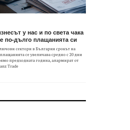
знесът у нас и по света чака
е по-дълго плащанията си
лючови сектори в България срокът на
плащанията се увеличава средно с 20 дни
ямо предходната година, алармират от
ianz Trade
OOTER-СЪБИТИЯ