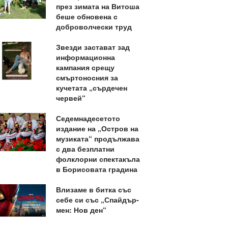
през зимата на Витоша
беше обновена с
доброволчески труд
Звезди застават зад
информационна
кампания срещу
смъртоносния за
кучетата „сърдечен
червей“
Седемнадесетото
издание на „Остров на
музиката“ продължава
с два безплатни
фолклорни спектакъла
в Борисовата градина
Влизаме в битка със
себе си със „Спайдър-
мен: Нов ден“