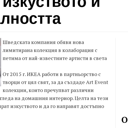
изкуството и
лността
Шведската компания обяви нова
лимитирана колекция в колаборация с
петима от най-известните артисти в света
От 2015 г. ИКЕА работи в партньорство с
творци от цял свят, за да създаде Art Event
колекции, които пречупват различни
гледа на домашния интериор. Целта на тези
рат изкуството и да го направят достъпно
О