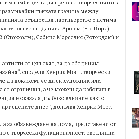
nt има амбицията да пренесе творчеството в
ът размивайки тънката граница между
омпанията осъществи партньорство с петима
части на света - Даниел Аршам (Ню Йорк),
82 (Стокхолм), Сабине Марселис (Ротердам) и
артисти от цял свят, за да обединим
изайна“, сподели Хенрик Мост, творчески
аме да покажем, че да си художник или
да се ограничиш, а че можеш да работиш в
енция е оказала дълбоко влияние както
у арт сцените днес”, допълва Хенрик Мост.
ула за обзавеждане на дома, представени от
о с творческа функционалност: светлинни