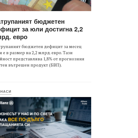
атрупаният бюджетен
фицит за юли достигна 2,2
рд. евро
трупаният бюджетен дефицит за месец
 е в размер на 2,2 млрд. евро. Тази
йност представлява 1,8% от прогнозния
тен вътрешен продукт (БВП).
ИНАСИ