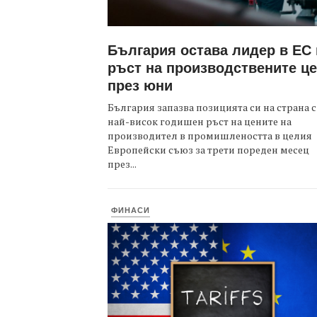
България остава лидер в ЕС
ръст на производствените ц
през юни
България запазва позицията си на страна с
най-висок годишен ръст на цените на
производител в промишлеността в целия
Европейски съюз за трети пореден месец
през...
ФИНАСИ