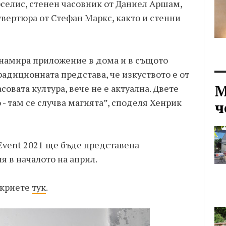
рселис, стенен часовник от Даниел Аршам,
кувертюра от Стефан Маркс, както и стенни
 намира приложение в дома и в същото
радиционната представа, че изкуството е от
М
асовата култура, вече не е актуална. Двете
- там се случва магията”, споделя Хенрик
ч
Event 2021 ще бъде представена
 в началото на април.
ткриете
тук
.