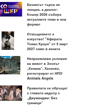
Бизнесът търси не
лекции, а диалог:
Кошер 2026 събира
актуалните теми в нов
формат
Отмъщението е
изкуство! "Аферата
Томас Краун" от 5 март
2027 само в кината
Неприемливи условия
на живот в Зоокът
„Кенана“, Хасково,
регистрират от НПО
Animals Angels
Правилата се обръщат
с главата надолу с
„Джуманджи: Без
граници“