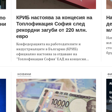
КРИБ настоява за концесия на
Н
 по
Топлофикация София след
де
ени
рекордни загуби от 220 млн.
мл
евро
На
юли
Конфедерацията на работодателите и
сто
индустриалците в България (КРИБ)
бру
официално настоява за отдаване на
"Топлофикация София" ЕАД на концесия....
НОВИНИ
Ф