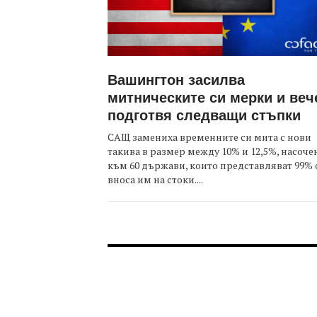
Вашингтон засилва
митническите си мерки и веч
подготвя следващи стъпки
САЩ замениха временните си мита с нови
такива в размер между 10% и 12,5%, насоче
към 60 държави, които представляват 99% 
вноса им на стоки....
FOOTER-ФОРУМИ