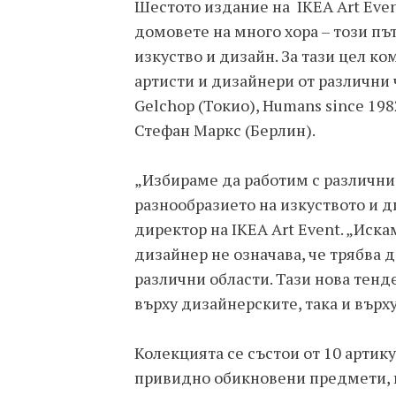
Шестото издание на IKEA Art Eve
домовете на много хора – този п
изкуство и дизайн. За тази цел к
артисти и дизайнери от различни 
Gelchop (Токио), Humans since 19
Стефан Маркс (Берлин).
„Избираме да работим с различни 
разнообразието на изкуството и д
директор на IKEA Art Event. „Иск
дизайнер не означава, че трябва 
различни области. Тази нова тенд
върху дизайнерските, така и върх
Колекцията се състои от 10 артик
привидно обикновени предмети, н