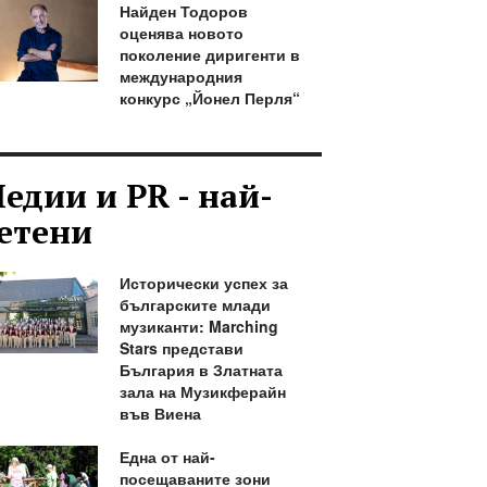
Найден Тодоров
оценява новото
поколение диригенти в
международния
конкурс „Йонел Перля“
едии и PR - най-
етени
Исторически успех за
българските млади
музиканти: Marching
Stars представи
България в Златната
зала на Музикферайн
във Виена
Една от най-
посещаваните зони