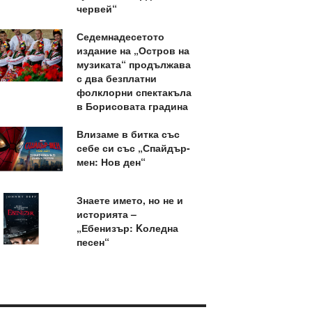
червей“
Седемнадесетото
издание на „Остров на
музиката“ продължава
с два безплатни
фолклорни спектакъла
в Борисовата градина
Влизаме в битка със
себе си със „Спайдър-
мен: Нов ден“
Знаете името, но не и
историята –
„Ебенизър: Kоледна
песен“