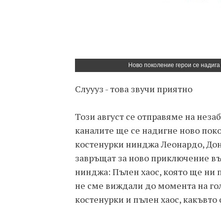
Ново поколение герои се надига
Слуууз - това звучи приятно
Този август се отправяме на неза
каналите ще се надигне ново поко
костенурки нинджа Леонардо, Дон
завръщат за ново приключение в
нинджа: Пълен хаос, която ще ни 
не сме виждали до момента на гол
костенурки и пълен хаос, какъвто