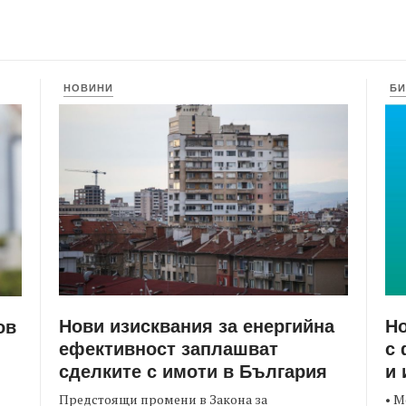
НОВИНИ
БИ
Нови изисквания за енергийна
Но
ов
ефективност заплашват
с 
сделките с имоти в България
и 
Предстоящи промени в Закона за
• М