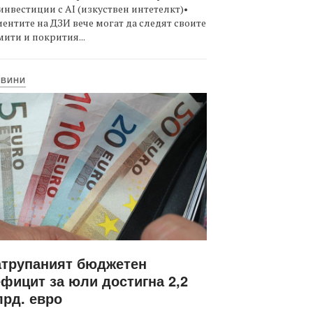
инвестиции с AI (изкуствен интетелкт)•
ентите на ДЗИ вече могат да следят своите
ити и покрития...
ОВИНИ
атрупаният бюджетен
фицит за юли достигна 2,2
рд. евро