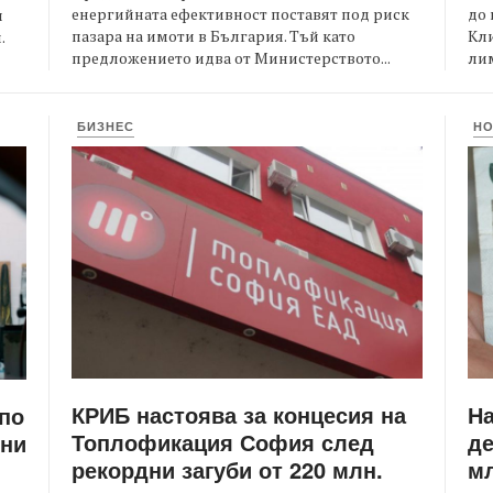
енергийната ефективност поставят под риск
до 
и
пазара на имоти в България. Тъй като
Кли
.
предложението идва от Министерството...
лим
БИЗНЕС
Н
КРИБ настоява за концесия на
Н
 по
Топлофикация София след
де
ени
рекордни загуби от 220 млн.
мл