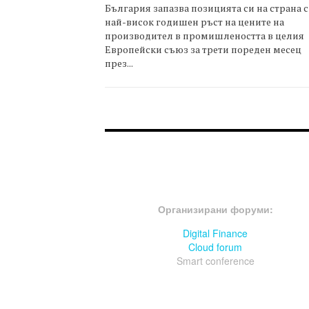
България запазва позицията си на страна с
най-висок годишен ръст на цените на
производител в промишлеността в целия
Европейски съюз за трети пореден месец
през...
FOOTER-ФОРУМИ
Организирани форуми:
Digital Finance
Cloud forum
Smart conference