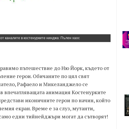
 от каналите в костенурките нинджа: Пълен хаос
бравимо пътешествие до Ню Йорк, където от
ление герои. Обичаните по цял свят
атело, Рафаело и Микеланджело се
ъв впечатляващата анимация Костенурките
представи иконичните герои по начин, който
емия екран. Време е за слуз, мутанти,
 само едни тийнейджъри могат да сътворят!