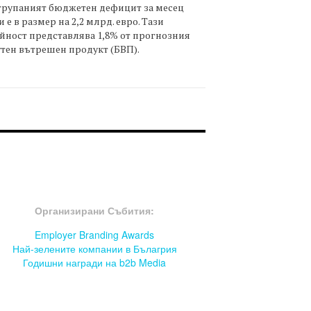
трупаният бюджетен дефицит за месец
 е в размер на 2,2 млрд. евро. Тази
йност представлява 1,8% от прогнозния
тен вътрешен продукт (БВП).
OOTER-СЪБИТИЯ
Организирани Събития:
Employer Branding Awards
Най-зелените компании в Бълагрия
Годишни награди на b2b Media