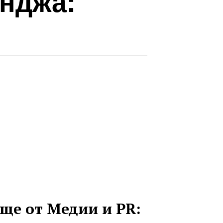
инджа:
ще от Медии и PR: