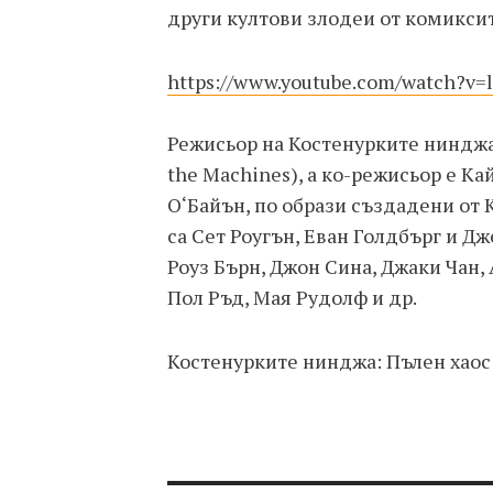
други култови злодеи от комиксит
https://www.youtube.com/watch?v
Режисьор на Костенурките нинджа:
the Machines), а ко-режисьор е К
О‘Байън, по образи създадени от
са Сет Роугън, Еван Голдбърг и Д
Роуз Бърн, Джон Сина, Джаки Чан, 
Пол Ръд, Мая Рудолф и др.
Костенурките нинджа: Пълен хаос н