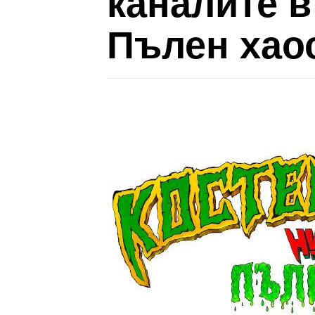
каналите в
Пълен хао