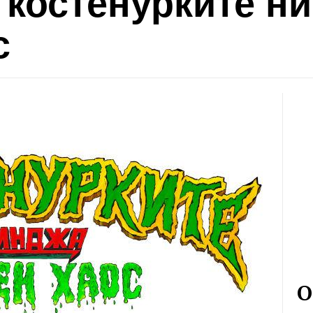
 костенурките н
с
О