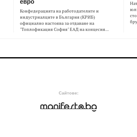
евро
На
юли
Конфедерацията на работодателите и
сто
индустриалците в България (КРИБ)
бру
официално настоява за отдаване на
"Топлофикация София" ЕАД на концесия....
FOOTER-MIDDLE
F
Сайтове: