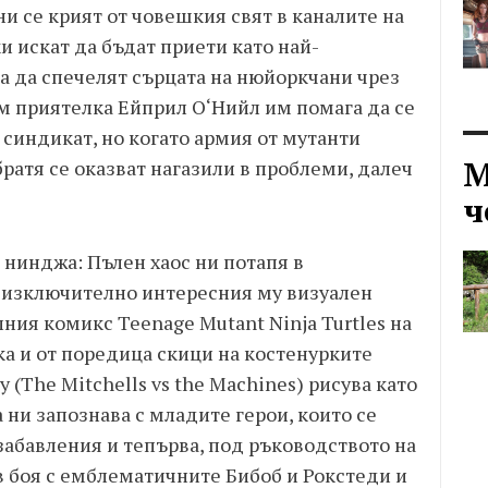
и се крият от човешкия свят в каналите на
 искат да бъдат приети като най-
 да спечелят сърцата на нюйоркчани чрез
им приятелка Ейприл О‘Нийл им помага да се
синдикат, но когато армия от мутанти
М
братя се оказват нагазили в проблеми, далеч
ч
 нинджа: Пълен хаос ни потапя в
 изключително интересния му визуален
лния комикс Teenage Mutant Ninja Turtles на
а и от поредица скици на костенурките
(The Mitchells vs the Machines) рисува като
ни запознава с младите герои, които се
абавления и тепърва, под ръководството на
в боя с емблематичните Бибоб и Рокстеди и