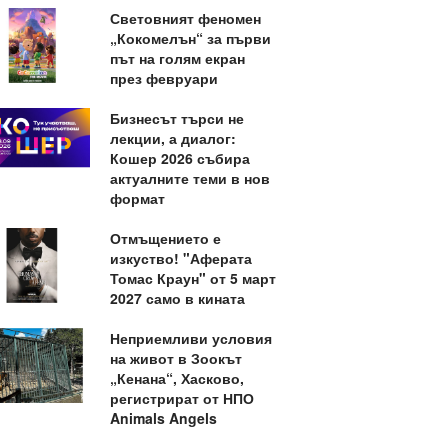
Световният феномен
„Кокомелън“ за първи
път на голям екран
през февруари
Бизнесът търси не
лекции, а диалог:
Кошер 2026 събира
актуалните теми в нов
формат
Отмъщението е
изкуство! "Аферата
Томас Краун" от 5 март
2027 само в кината
Неприемливи условия
на живот в Зоокът
„Кенана“, Хасково,
регистрират от НПО
Animals Angels