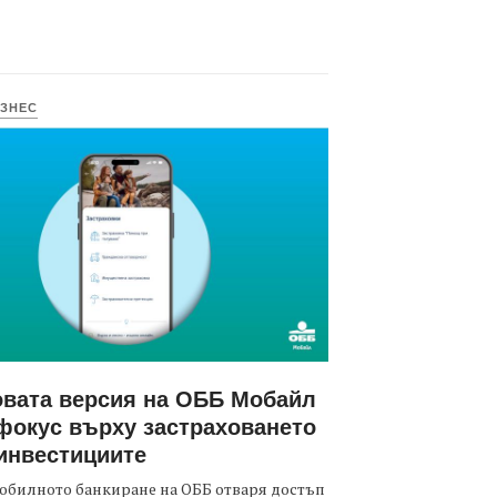
ЗНЕС
вата версия на ОББ Мобайл
фокус върху застраховането
инвестициите
обилното банкиране на ОББ отваря достъп