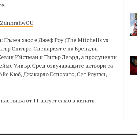
е.
=lZdnhrahwOU
 Пълен хаос е Джеф Роу (The Mitchells vs
айлър Спиърс. Сценарият е на Брендън
 Кевин Ийстман и Питър Леърд, а продуценти
жеймс Уивър. Сред озвучаващите актьори са
Айс Кюб, Джакарло Еспозито, Сет Роугън,
астъпва от 11 август само в кината.