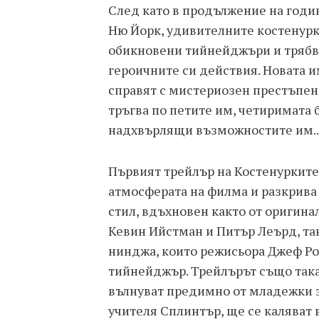
След като в продължение на годин
Ню Йорк, удивителните костенурки
обикновени тийнейджъри и трябва
героичните си действия. Новата 
справят с мистериозен престъпен 
тръгва по петите им, четиримата 
надхвърлящи възможностите им..
Първият трейлър на Костенурките
атмосферата на филма и разкрива
стил, вдъхновен както от оригина
Кевин Ийстман и Питър Леърд, так
нинджа, които режисьора Джеф Роу 
тийнейджър. Трейлърът също така 
вълнуват предимно от младежки з
учителя Сплинтър, ще се каляват 