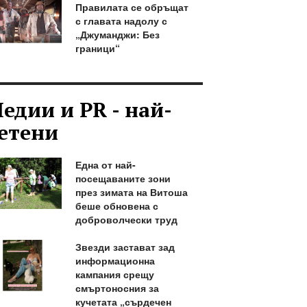
Правилата се обръщат
с главата надолу с
„Джуманджи: Без
граници“
едии и PR - най-
етени
Една от най-
посещаваните зони
през зимата на Витоша
беше обновена с
доброволчески труд
Звезди застават зад
информационна
кампания срещу
смъртоносния за
кучетата „сърдечен