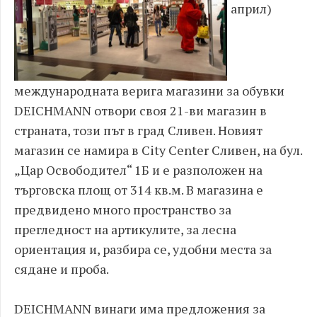
април)
международната верига магазини за обувки
DEICHMANN отвори своя 21-ви магазин в
страната, този път в град Сливен. Новият
магазин се намира в City Center Сливен, на бул.
„Цар Освободител“ 1Б и е разположен на
търговска площ от 314 кв.м. В магазина е
предвидено много пространство за
прегледност на артикулите, за лесна
ориентация и, разбира се, удобни места за
сядане и проба.
DEICHMANN винаги има предложения за