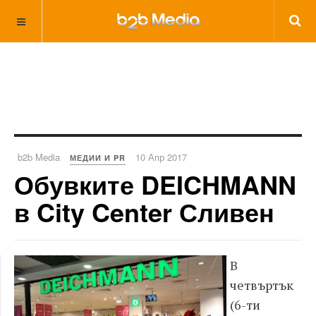
b2b Media
10 Апр 2017
МЕДИИ И PR
Обувките DEICHMANN
в City Center Сливен
В
четвъртък
(6-ти