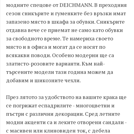
модните спецове от DEICHMANN. В преходния
сезон сникърите и гуменките без връзки имат
запазено място в шкафа за обувки. Сникърите
отдавна вече се приемат не само като обувки
за свободното време. Те намериха своето
място и в офиса и могат да се носят по
всякакви поводи. Особено модерни ще са
златисто-розовите варианти. Към най-
търсените модели тази година можем да
добавим и шикозните чехли.
През лятото за удобството на вашите крака ще
се погрижат еспадрилите - многоцветни и
пъстри с различни декорации. Сред летните
модни акценти са и леките отворени сандали -
с масивен или клиновиден ток, с дебела