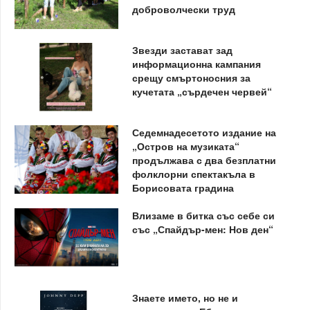
доброволчески труд
Звезди застават зад
информационна кампания
срещу смъртоносния за
кучетата „сърдечен червей“
Седемнадесетото издание на
„Остров на музиката“
продължава с два безплатни
фолклорни спектакъла в
Борисовата градина
Влизаме в битка със себе си
със „Спайдър-мен: Нов ден“
Знаете името, но не и