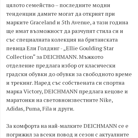
цялото семейство – последните модни
тенденции дамите могат да открият при
марките Graceland и 5th Avenue, а тази година
ще имат възможност да разчупят стила си и
със специалната колекция на британската
певица Ели Голдинг - „Ellie Goulding Star
Collection“ за DEICHMANN. Мъжкото
отделение предлага избор от класически
градски обувки до обувки за свободното време
и трекинг. Наред със собствената си спортна
марка Victory, DEICHMANN предлага кецове и
маратонки на световноизвестните Nike,
Adidas, Puma, Fila и други.
За комфорта на най-малките DEICHMANN се е
погрижил за всеки повод и сезон с актуалните