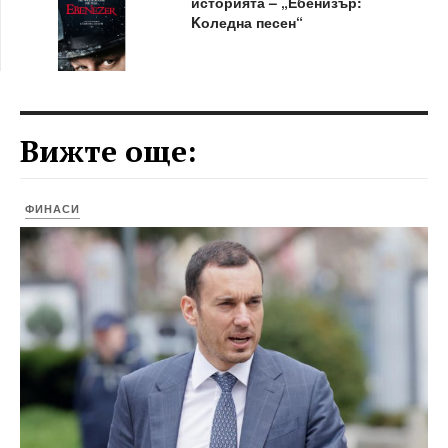
историята – „Ебенизър:
Kоледна песен“
Вижте още:
ФИНАСИ