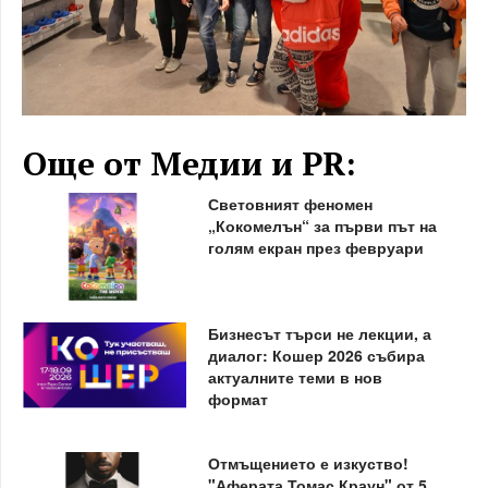
Още от Медии и PR:
Световният феномен
„Кокомелън“ за първи път на
голям екран през февруари
Бизнесът търси не лекции, а
диалог: Кошер 2026 събира
актуалните теми в нов
формат
Отмъщението е изкуство!
"Аферата Томас Краун" от 5