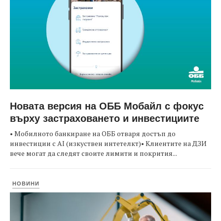
Новата версия на ОББ Мобайл с фокус
върху застраховането и инвестициите
• Мобилното банкиране на ОББ отваря достъп до
инвестиции с AI (изкуствен интетелкт)• Клиентите на ДЗИ
вече могат да следят своите лимити и покрития...
НОВИНИ