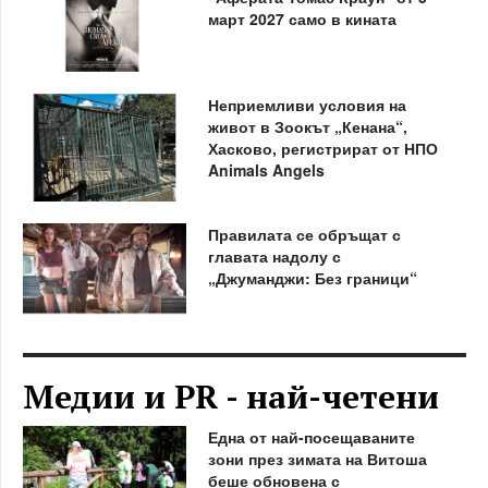
март 2027 само в кината
Неприемливи условия на
живот в Зоокът „Кенана“,
Хасково, регистрират от НПО
Animals Angels
Правилата се обръщат с
главата надолу с
„Джуманджи: Без граници“
Медии и PR - най-четени
Една от най-посещаваните
зони през зимата на Витоша
беше обновена с