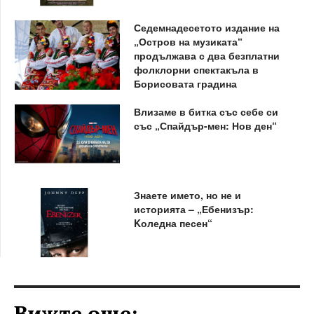
Седемнадесетото издание на
„Остров на музиката“
продължава с два безплатни
фолклорни спектакъла в
Борисовата градина
Влизаме в битка със себе си
със „Спайдър-мен: Нов ден“
Знаете името, но не и
историята – „Ебенизър:
Kоледна песен“
Вижте още: