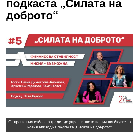
подкаста „Силата на
доброто“
От правилния избор на кредит до управлението на личния бюджет в
новия епизод на подкаста „Силата на доброто“