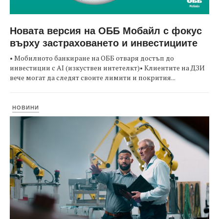
Новата версия на ОББ Мобайл с фокус
върху застраховането и инвестициите
• Мобилното банкиране на ОББ отваря достъп до
инвестиции с AI (изкуствен интетелкт)• Клиентите на ДЗИ
вече могат да следят своите лимити и покрития...
НОВИНИ