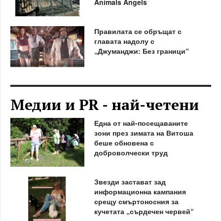
Animals Angels
Правилата се обръщат с
главата надолу с
„Джуманджи: Без граници“
Медии и PR - най-четени
Една от най-посещаваните
зони през зимата на Витоша
беше обновена с
доброволчески труд
Звезди застават зад
информационна кампания
срещу смъртоносния за
кучетата „сърдечен червей“