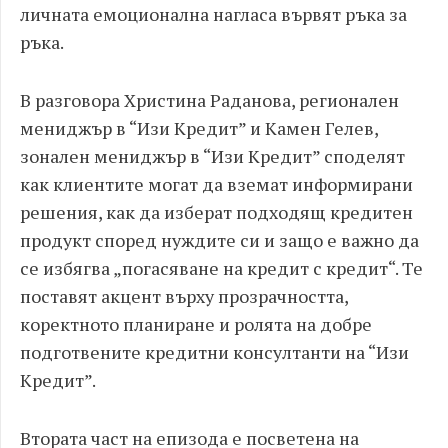
личната емоционална нагласа вървят ръка за
ръка.
В разговора Христина Раданова, регионален
мениджър в “Изи Кредит” и Камен Гелев,
зонален мениджър в “Изи Кредит” споделят
как клиентите могат да вземат информирани
решения, как да изберат подходящ кредитен
продукт според нуждите си и защо е важно да
се избягва „погасяване на кредит с кредит“. Те
поставят акцент върху прозрачността,
коректното планиране и ролята на добре
подготвените кредитни консултанти на “Изи
Кредит”.
Втората част на епизода е посветена на