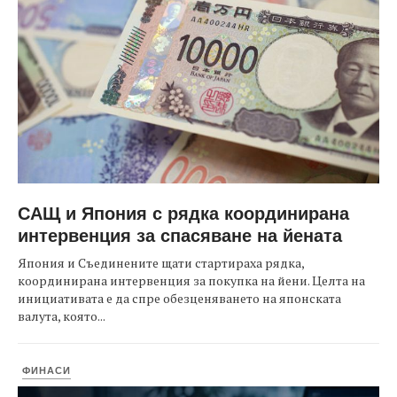
САЩ и Япония с рядка координирана
интервенция за спасяване на йената
Япония и Съединените щати стартираха рядка,
координирана интервенция за покупка на йени. Целта на
инициативата е да спре обезценяването на японската
валута, която...
ФИНАСИ