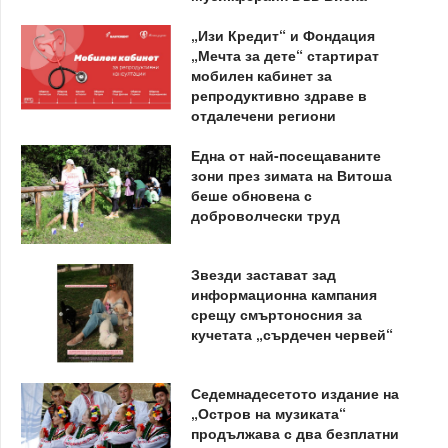
„Изи Кредит“ и Фондация
„Мечта за дете“ стартират
мобилен кабинет за
репродуктивно здраве в
отдалечени региони
Една от най-посещаваните
зони през зимата на Витоша
беше обновена с
доброволчески труд
Звезди застават зад
информационна кампания
срещу смъртоносния за
кучетата „сърдечен червей“
Седемнадесетото издание на
„Остров на музиката“
продължава с два безплатни