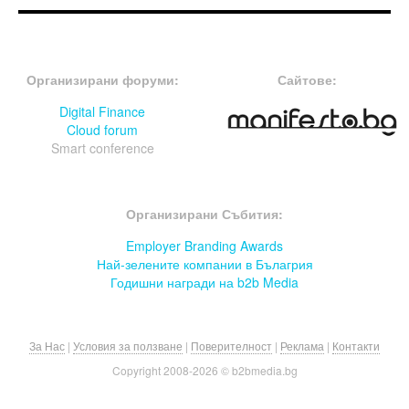
FOOTER-ФОРУМИ
FOOTER-MIDDLE
Организирани форуми:
Сайтове:
Digital Finance
Cloud forum
Smart conference
FOOTER-СЪБИТИЯ
Организирани Събития:
Employer Branding Awards
Най-зелените компании в Бълагрия
Годишни награди на b2b Media
За Нас
|
Условия за ползване
|
Поверителност
|
Реклама
|
Контакти
Copyright 2008-
2026 © b2bmedia.bg