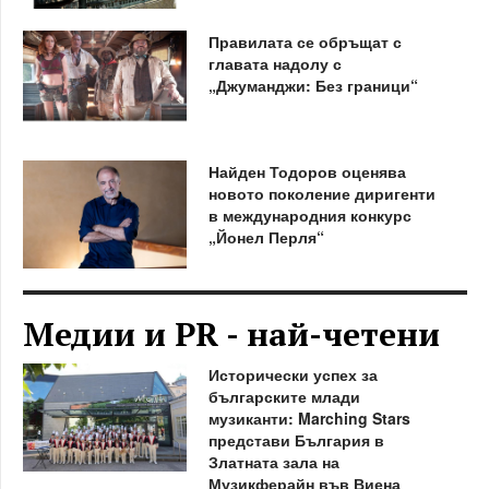
Правилата се обръщат с
главата надолу с
„Джуманджи: Без граници“
Найден Тодоров оценява
новото поколение диригенти
в международния конкурс
„Йонел Перля“
Медии и PR - най-четени
Исторически успех за
българските млади
музиканти: Marching Stars
представи България в
Златната зала на
Музикферайн във Виена