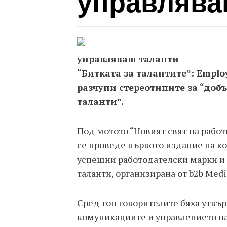
управлява
управляваш таланти
“Битката за талантите”: Emplo
разчупи стереотипите за “добъ
таланти”.
Под мотото “Новият свят на работ
се проведе първото издание на к
успешни работодателски марки и 
таланти, организирана от b2b Medi
Сред топ говорителите бяха утвър
комуникациите и управлението на