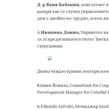
Д-р Ваня Бабанин
, консултант 
разкри как се случва управлениет
дни е двойно по-трудно, освен д
А
Иванина Донно
, Управител на
за за предизвикателството "Битка
сътрудници.
Двама чуждестранни лектори взех
Юлиян Йонита, Consultant for Corp
Development Manager for Colorful 
и Eduardo Arévalo, Мениджър подбо