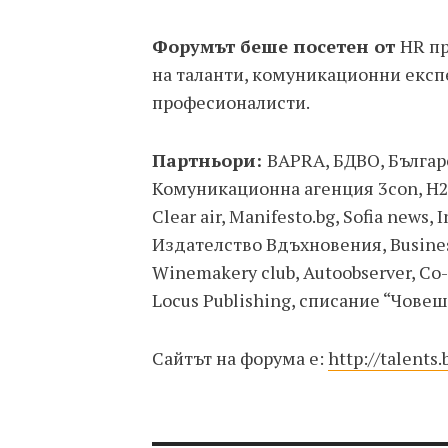
Форумът беше посетен от
HR пр
на таланти, комуникационни експе
професионалисти.
Партньори:
BAPRA, БДВО, Българс
Комуникационна агенция 3con, H2H
Clear air, Manifesto.bg, Sofia news, 
Издателство Вдъхновения, Business 
Winemakery club, Autoobserver, Co-m
Locus Publishing, списание “Човеш
Сайтът на форума е:
http://talents