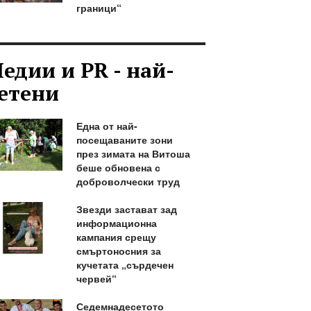
граници“
едии и PR - най-
етени
Една от най-
посещаваните зони
през зимата на Витоша
беше обновена с
доброволчески труд
Звезди застават зад
информационна
кампания срещу
смъртоносния за
кучетата „сърдечен
червей“
Седемнадесетото