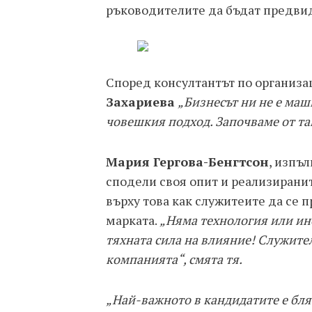
ръководителите да бъдат предв
Според консултантът по организ
Захариева
„Бизнесът ни не е маш
човешкия подход. Започваме от там
Мария Гергова-Бенгтсон
, изпъ
сподели своя опит и реализирани
върху това как служитеите да се 
марката.
„Няма технология или инс
тяхната сила на влияние! Служител
компанията“, смята тя.
„Най-важното в кандидатите е бля