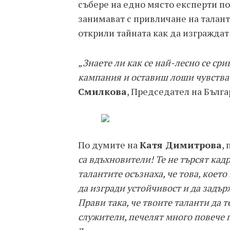
събере на едно място експерти по 
занимават с привличане на талант
открили тайната как да изгражда
„Знаете ли как се най-лесно се с
кампания и оставиш лоши чувстват
Смилкова
, Председател на Бълга
По думите на
Катя Димитрова
,
са вдъхновители! Те не търсят кад
талантите осъзнаха, че това, коет
да изгради устойчивост и да задърж
Прави така, че твоите таланти да 
служители, печелят много повече 