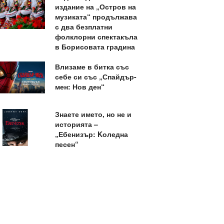
издание на „Остров на
музиката“ продължава
с два безплатни
фолклорни спектакъла
в Борисовата градина
Влизаме в битка със
себе си със „Спайдър-
мен: Нов ден“
Знаете името, но не и
историята –
„Ебенизър: Kоледна
песен“