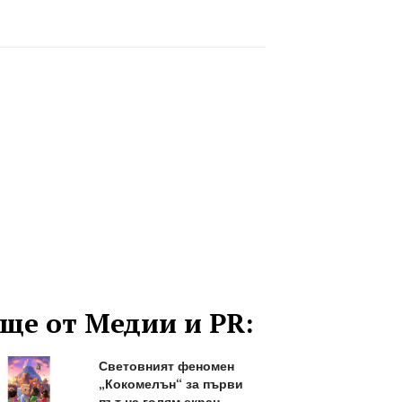
ще от Медии и PR:
Световният феномен
„Кокомелън“ за първи
път на голям екран