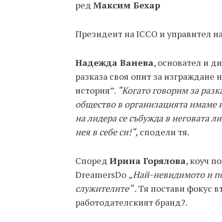
ред
Максим Бехар
Президент на ICCO и управител н
Надежда Ванева
, основател и 
разказа своя опит за изграждане 
история”.
“Когато говорим за разк
общество в организацията имаме 
на лидера се събужда в неговата л
нея в себе си!“,
сподели тя.
Според
Ирина Горялова
, коуч п
DreamersDo
„Най-невидимото и по
служителите“ .
Тя постави фокус в
работодателският бранд?.