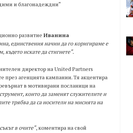
идими и благонадеждни“
ационно развитие
Иванина
ина, единствения начин да го коригираме е
, където искате да стигнете“.
лнителен директор на United Partners
те през агенцията кампании. Тя акцентира
превърнат в мотивирани посланици на
трумент, които да заменят служителите и
ите трябва да са носители на мисията на
съкът в очите“
, коментира на свой