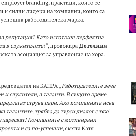
employer branding, практици, които се
и и силни лидери на компании, които са
т успешна работодателска марка.
рива репутация? Като изготвиш перфектна
а в служителите!“
, провокира
Детелина
рската асоциация за управление на хора.
 председател на БАПРА
„Работодателите вече
ри и служители, а таланти. В същото време
о предлагат струва пари. Ако компанията иска
а талантите, трябва да търси диалог с тях!
те харесват! Компаниите с мотивирани
проекти и са по-успешни
, смята Катя