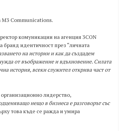
а M3 Communications.
директор комуникации на агенция 3CON
на бранд идентичност през “личната
азването на истории и как да създадем
нужда от въображение и вдъхновение. Силата
ична история, всеки служител открива част от
о организационно лидерство,
дценяващо нещо в бизнеса е разговорът със
ърху това къде се ражда и умира