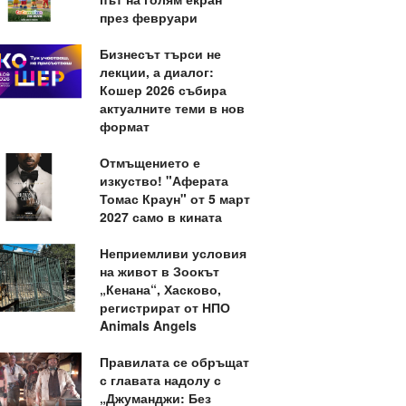
през февруари
Бизнесът търси не
лекции, а диалог:
Кошер 2026 събира
актуалните теми в нов
формат
Отмъщението е
изкуство! "Аферата
Томас Краун" от 5 март
2027 само в кината
Неприемливи условия
на живот в Зоокът
„Кенана“, Хасково,
регистрират от НПО
Animals Angels
Правилата се обръщат
с главата надолу с
„Джуманджи: Без