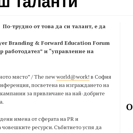
ш таланти
По-трудно от това да си талант, е да
yer Branding & Forward Education Forum
р работодател” и “управление на
ното място” / The new
world@work!
в София
онференция, посветена на изграждането на
кампании за привличане на най-добрите
a.
О
дени имена от сферата на PR и
 човешките ресурси. Събитието успя да