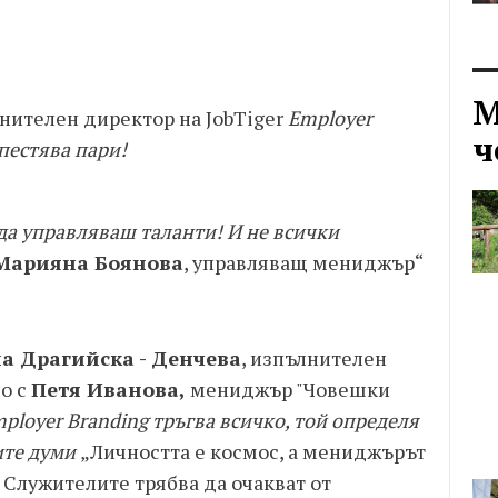
М
лнителен директор на JobTiger
Employer
ч
спестява пари!
е да управляваш таланти! И не всички
Марияна Боянова
, управляващ мениджър“
а Драгийска - Денчева
, изпълнителен
о с
Петя Иванова,
мениджър "Човешки
ployer Branding тръгва всичко, той определя
ните думи
„Личността е космос, а мениджърът
. Служителите трябва да очакват от