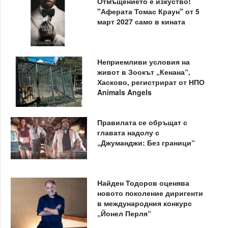
Отмъщението е изкуство!
"Аферата Томас Краун" от 5
март 2027 само в кината
Неприемливи условия на
живот в Зоокът „Кенана“,
Хасково, регистрират от НПО
Animals Angels
Правилата се обръщат с
главата надолу с
„Джуманджи: Без граници“
Найден Тодоров оценява
новото поколение диригенти
в международния конкурс
„Йонел Перля“