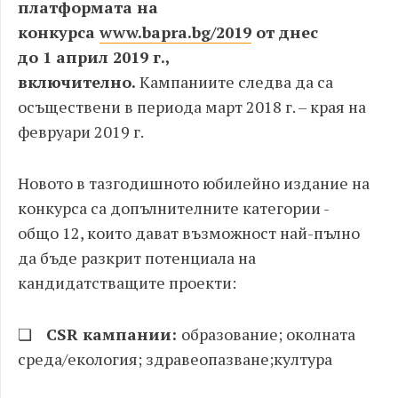
платформата на
конкурса
www.bapra.bg/2019
от днес
до
1
април 2019 г.,
включително.
Кампаниите следва да са
осъществени в периода март 2018 г. – края на
февруари 2019 г.
Новото в тазгодишното юбилейно издание на
конкурса са допълнителните категории -
общо 12, които дават възможност най-пълно
да бъде разкрит потенциала на
кандидатстващите проекти:
❏
CSR кампании:
образование; околната
среда/екология; здравеопазване;култура