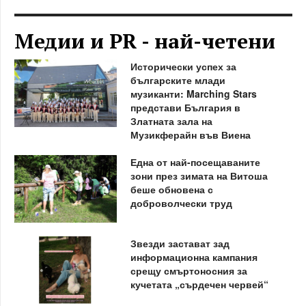
Медии и PR - най-четени
Исторически успех за
българските млади
музиканти: Marching Stars
представи България в
Златната зала на
Музикферайн във Виена
Една от най-посещаваните
зони през зимата на Витоша
беше обновена с
доброволчески труд
Звезди застават зад
информационна кампания
срещу смъртоносния за
кучетата „сърдечен червей“