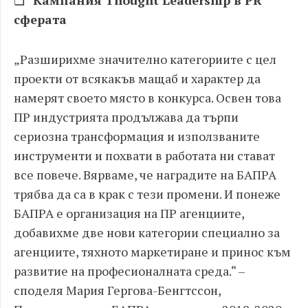
❏
Кампания Thought Leadership в PR
сферата
„Разширихме значително категориите с цел
проекти от всякакъв мащаб и характер да
намерят своето място в конкурса. Освен това
ПР индустрията продължава да търпи
сериозна трансформация и използваните
инструменти и похвати в работата ни стават
все повече. Вярваме, че наградите на БАПРА
трябва да са в крак с тези промени. И понеже
БАПРА е организация на ПР агенциите,
добавихме две нови категории специално за
агенциите, тяхното маркетиране и принос към
развитие на професионалната среда.“ –
споделя Мария Гергова-Бенгтссон,