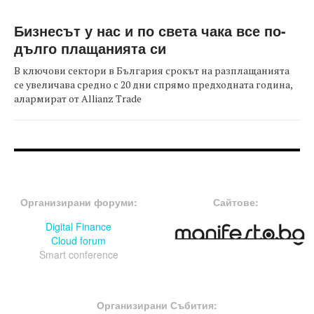
Бизнесът у нас и по света чака все по-
дълго плащанията си
В ключови сектори в България срокът на разплащанията
се увеличава средно с 20 дни спрямо предходната година,
алармират от Allianz Trade
FOOTER-ФОРУМИ
FOOTER-MIDDLE
Организирани форуми:
Сайтове:
Digital Finance
Cloud forum
Smart conference
FOOTER-СЪБИТИЯ
Организирани Събития: