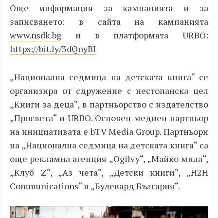
Още информация за кампанията и за
записването: в сайта на кампанията
www.nsdk.bg
и в платформата URBO:
https://bit.ly/3dQnyBI
„
Национална седмица на детската книга“ се
организира от сдружение с нестопанска цел
„Книги за деца“, в партньорство с издателство
„Просвета“ и URBO.
Основен медиен партньор
на инициативата е bTV Media Group. Партньори
на „Национална седмица на детската книга“ са
още рекламна агенция „Ogilvy“, „Майко мила“,
„Клуб Z“, „Аз чета“, „Детски книги“, „H2H
Communications“ и „Булевард България“.