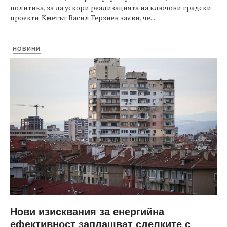
политика, за да ускори реализацията на ключови градски
проекти. Кметът Васил Терзиев заяви, че...
НОВИНИ
Нови изисквания за енергийна
ефективност заплашват сделките с