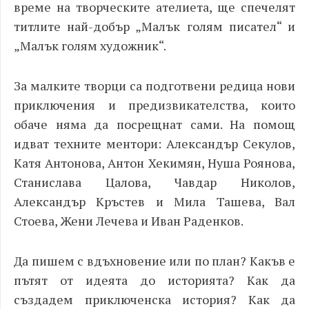
време на творческите ателиета, ще спечелят
титлите най-добър „Малък голям писател“ и
„Малък голям художник“.
За малките творци са подготвени редица нови
приключения и предизвикателства, които
обаче няма да посрещнат сами. На помощ
идват техните ментори: Александър Секулов,
Катя Антонова, Антон Хекимян, Нуша Роянова,
Станислава Цалова, Чавдар Николов,
Александър Кръстев и Мила Ташева, Вал
Стоева, Жени Лечева и Иван Раденков.
Да пишем с вдъхновение или по план? Какъв е
пътят от идеята до историята? Как да
създадем приключенска история? Как да