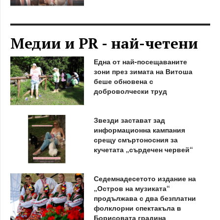
Медии и PR - най-четени
Една от най-посещаваните
зони през зимата на Витоша
беше обновена с
доброволчески труд
Звезди застават зад
информационна кампания
срещу смъртоносния за
кучетата „сърдечен червей“
Седемнадесетото издание на
„Остров на музиката“
продължава с два безплатни
фолклорни спектакъла в
Борисовата градина