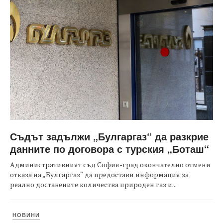
Съдът задължи „Булгаргаз“ да разкрие
данните по договора с турския „Боташ“
Административният съд София-град окончателно отмени
отказа на „Булгаргаз“ да предостави информация за
реално доставените количества природен газ и...
НОВИНИ