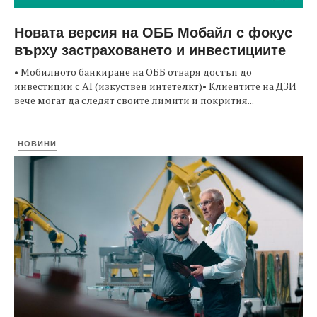
Новата версия на ОББ Мобайл с фокус
върху застраховането и инвестициите
• Мобилното банкиране на ОББ отваря достъп до
инвестиции с AI (изкуствен интетелкт)• Клиентите на ДЗИ
вече могат да следят своите лимити и покрития...
НОВИНИ