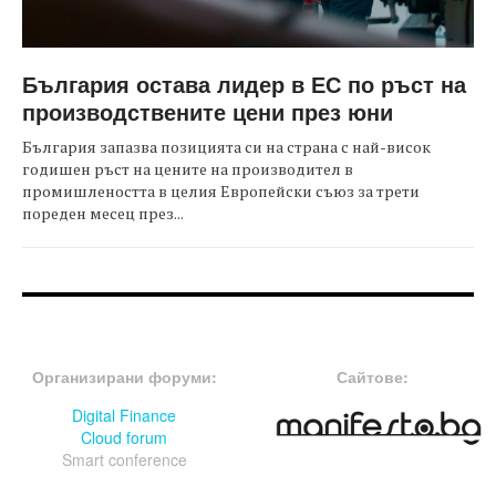
България остава лидер в ЕС по ръст на
производствените цени през юни
България запазва позицията си на страна с най-висок
годишен ръст на цените на производител в
промишлеността в целия Европейски съюз за трети
пореден месец през...
FOOTER-ФОРУМИ
FOOTER-MIDDLE
Организирани форуми:
Сайтове:
Digital Finance
Cloud forum
Smart conference