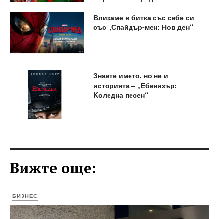
Влизаме в битка със себе си
със „Спайдър-мен: Нов ден“
Знаете името, но не и
историята – „Ебенизър:
Kоледна песен“
Вижте още:
БИЗНЕС