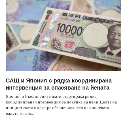
САЩ и Япония с рядка координирана
интервенция за спасяване на йената
Япония и Съединените щати стартираха рядка,
координирана интервенция за покупка на йени. Целта на
инициативата е да спре обезценяването на японската
валута, която...