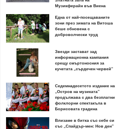
Музикферайн във Виена
Една от най-посещаваните
зони през зимата на Витоша
беше обновена с
доброволчески труд
Звезди застават зад
информационна кампания
срещу смъртоносния за
кучетата „сърдечен червей“
Седемнадесетото издание на
„Остров на музиката“
продължава с два безплатни
фолклорни спектакъла в
Борисовата градина
Влизаме в битка със себе си
със „Спайдър-мен: Нов ден“