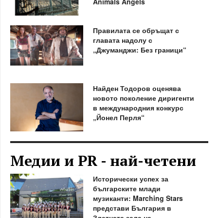
Animals Angels
Правилата се обръщат с
главата надолу с
„Джуманджи: Без граници“
Найден Тодоров оценява
новото поколение диригенти
в международния конкурс
„Йонел Перля“
Медии и PR - най-четени
Исторически успех за
българските млади
музиканти: Marching Stars
представи България в
Златната зала на