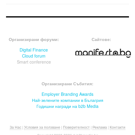
FOOTER-ФОРУМИ
FOOTER-MIDDLE
Организирани форуми:
Сайтове:
Digital Finance
Cloud forum
Smart conference
FOOTER-СЪБИТИЯ
Организирани Събития:
Employer Branding Awards
Най-зелените компании в Бълагрия
Годишни награди на b2b Media
За Нас
|
Условия за ползване
|
Поверителност
|
Реклама
|
Контакти