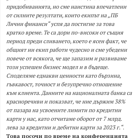
придобиванията, но сме наистина впечатлени
от силните резултати, които екипът на „ПБ
Лични финанси“ успя да постигне за това
кратко време. Те са дори по-високи от същия
период преди сливането, което е ясен факт, че
общият ни екип работи чудесно и сме убедени
повече от всякога, че ще запазим и развиваме
този успешен бизнес модел и в бъдеще.
Споделяме еднакви ценности като бързина,
гъвкавост, точност и безупречно отношение
към клиента. Данните на националната банка са
красноречиви и показват, че ние държим 38%
от пазара на усвоените лимити по кредитни
карти у нас, като отчитаме оборот от 7 млрд.
лева за кредитни и дебитни карти за 2023 г.“
.
Това посочи по време на конференцията