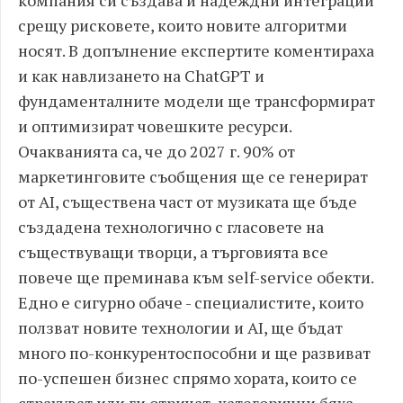
компания си създава и надеждни интеграции
срещу рисковете, които новите алгоритми
носят. В допълнение експертите коментираха
и как навлизането на ChatGPT и
фундаменталните модели ще трансформират
и оптимизират човешките ресурси.
Очакванията са, че до 2027 г. 90% от
маркетинговите съобщения ще се генерират
от AI, съществена част от музиката ще бъде
създадена технологично с гласовете на
съществуващи творци, а търговията все
повече ще преминава към self-service обекти.
Едно е сигурно обаче - специалистите, които
ползват новите технологии и AI, ще бъдат
много по-конкурентоспособни и ще развиват
по-успешен бизнес спрямо хората, които се