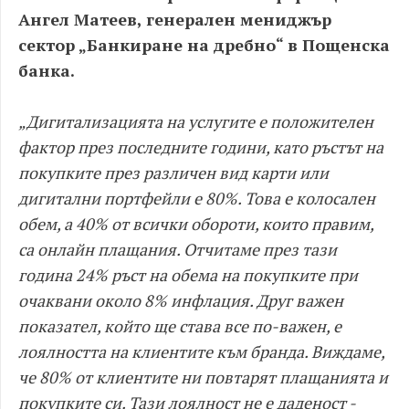
Ангел Матеев, генерален мениджър
сектор „Банкиране на дребно“ в Пощенска
банка.
„Дигитализацията на услугите е положителен
фактор през последните години, като ръстът на
покупките през различен вид карти или
дигитални портфейли е 80%. Това е колосален
обем, а 40% от всички обороти, които правим,
са онлайн плащания. Отчитаме през тази
година 24% ръст на обема на покупките при
очаквани около 8% инфлация. Друг важен
показател, който ще става все по-важен, е
лоялността на клиентите към бранда. Виждаме,
че 80% от клиентите ни повтарят плащанията и
покупките си. Тази лоялност не е даденост -