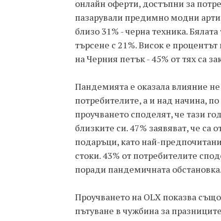
онлайн оферти, достъпни за потре
пазарували предимно модни артику
близо 31% - черна техника. Бялата
търсене с 21%. Висок е процентът
на Черния петък - 45% от тях са з
Пандемията е оказала влияние не 
потребителите, а и над начина, по
проучването споделят, че тази го
близките си. 47% заявяват, че са 
подаръци, като най-предпочитани
стоки. 43% от потребителите спод
поради пандемичната обстановка
Проучването на OLX показва също
пътуване в чужбина за празниците,