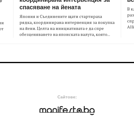
спасяване на йената
В к
раз
Япония и Съединените щати стартираха
спр
рядка, координирана интервенция за покупка
ни
All
на йени. Целта на инициативата е да спре
от
обезценяването на японската валута, която...
FOOTER-MIDDLE
F
Сайтове: