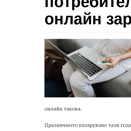
потребите
онлайн за
онлайн такова.
Празничното пазаруване тази год