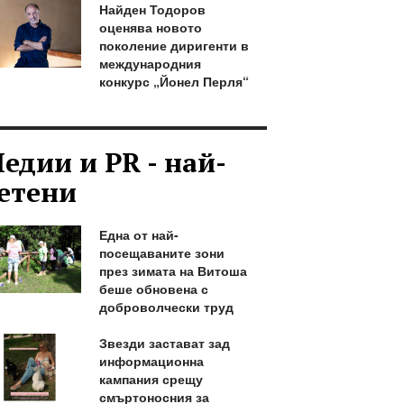
Найден Тодоров
оценява новото
поколение диригенти в
международния
конкурс „Йонел Перля“
едии и PR - най-
етени
Една от най-
посещаваните зони
през зимата на Витоша
беше обновена с
доброволчески труд
Звезди застават зад
информационна
кампания срещу
смъртоносния за