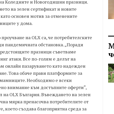
 на Коледните и Новогодишни празници.
ето на зелен сертификат и новите
като основен мотив за отменените
ниците у дома.
 проучване на OLX са, че потребителските
М
ди пандемичната обстановка. „Поради
 предстоящите празници съветваме
ч
инг атаки. Все по-голям е делът на
към онлайн пазаруването като надежден
не. Това обаче прави платформите за
змамниците. Необходимо е всеки
ено внимание към достъпните оферти“,
л на OLX България. Въвеждането на зелен
чна мярка пренасочва потребителите от
, което създава благоприятна среда за