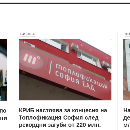
БИЗНЕС
Н
КРИБ настоява за концесия на
Н
 по
Топлофикация София след
де
ени
рекордни загуби от 220 млн.
мл