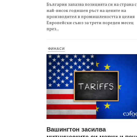
България запазва позицията си на страна с
най-висок годишен ръст на цените на
производител в промишлеността в целия
Европейски съюз за трети пореден месец
през...
ФИНАСИ
Вашингтон засилва
митническите си мерки и веч