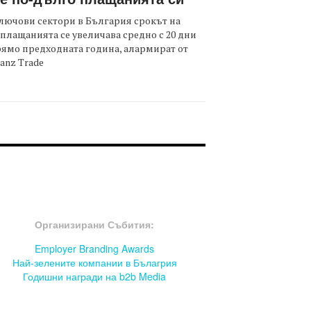
лючови сектори в България срокът на
плащанията се увеличава средно с 20 дни
ямо предходната година, алармират от
ianz Trade
OOTER-СЪБИТИЯ
Организирани Събития:
Employer Branding Awards
Най-зелените компании в Бълагрия
Годишни награди на b2b Media