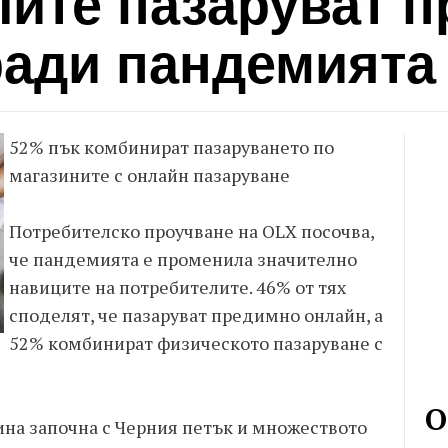
лите пазаруват 
ради пандемията
52% пък комбинират пазаруването по
магазините с онлайн пазаруване
Потребителско проучване на OLX посочва,
че пандемията е променила значително
навиците на потребителите. 46% от тях
споделят, че пазаруват предимно онлайн, а
52% комбинират физическото пазаруване с
О
ина започна с Черния петък и множеството