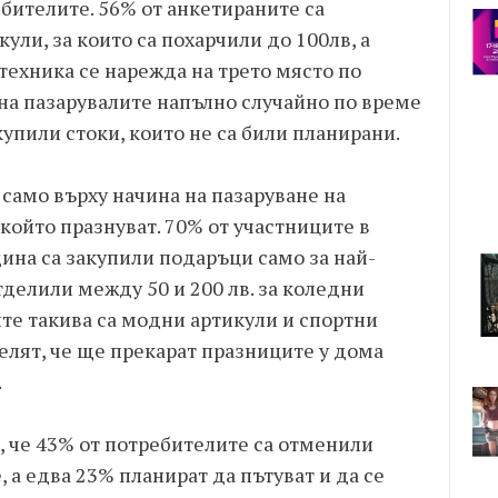
бителите. 56% от анкетираните са
ли, за които са похарчили до 100лв, а
 техника се нарежда на трето място по
 на пазарувалите напълно случайно по време
акупили стоки, които не са били планирани.
само върху начина на пазаруване на
 който празнуват. 70% от участниците в
дина са закупили подаръци само за най-
отделили между 50 и 200 лв. за коледни
те такива са модни артикули и спортни
елят, че ще прекарат празниците у дома
.
, че 43% от потребителите са отменили
 а едва 23% планират да пътуват и да се