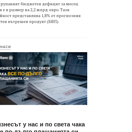
трупаният бюджетен дефицит за месец
 е в размер на 2,2 млрд. евро. Тази
йност представлява 1,8% от прогнозния
тен вътрешен продукт (БВП).
ИНАСИ
знесът у нас и по света чака
е по-дълго плащанията си