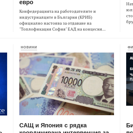
евро
На
юли
Конфедерацията на работодателите и
сто
индустриалците в България (КРИБ)
бру
официално настоява за отдаване на
"Топлофикация София" ЕАД на концесия....
НОВИНИ
Ф
САЩ и Япония с рядка
Би
координирана интервенция за
вс
е