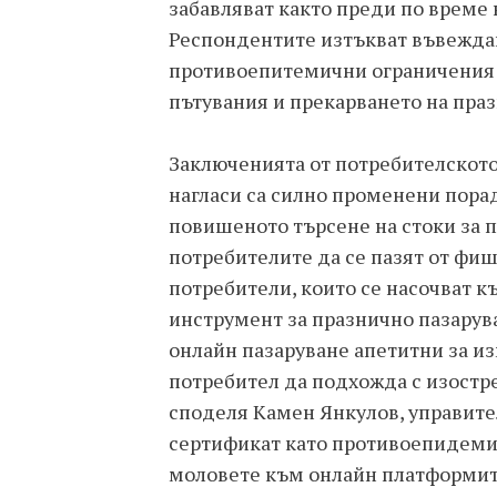
забавляват както преди по време
Респондентите изтъкват въвеждан
противоепитемични ограничения 
пътувания и прекарването на праз
Заключенията от потребителското
нагласи са силно променени пора
повишеното търсене на стоки за
потребителите да се пазят от фиш
потребители, които се насочват 
инструмент за празнично пазарува
онлайн пазаруване апетитни за и
потребител да подхожда с изостр
споделя Камен Янкулов, управите
сертификат като противоепидеми
моловете към онлайн платформите