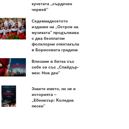
кучетата „сърдечен
червей“
Седемнадесетото
издание на „Остров на
музиката“ продължава
с два безплатни
фолклорни спектакъла
в Борисовата градина
Влизаме в битка със
себе си със „Спайдър-
мен: Нов ден“
Знаете името, но не и
историята –
„Ебенизър: Kоледна
песен“