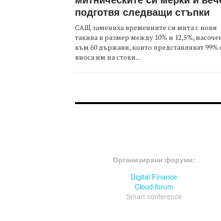
подготвя следващи стъпки
САЩ замениха временните си мита с нови
такива в размер между 10% и 12,5%, насоче
към 60 държави, които представляват 99% 
вноса им на стоки....
FOOTER-ФОРУМИ
Организирани форуми:
Digital Finance
Cloud forum
Smart conference