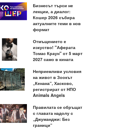
Бизнесът търси не
лекции, а диалог:
Кошер 2026 събира
актуалните теми в нов
формат
Отмъщението е
изкуство! "Аферата
Томас Краун" от 5 март
2027 само в кината
Неприемливи условия
на живот в Зоокът
„Кенана“, Хасково,
регистрират от НПО
Animals Angels
Правилата се обръщат
с главата надолу с
„Джуманджи: Без
граници“