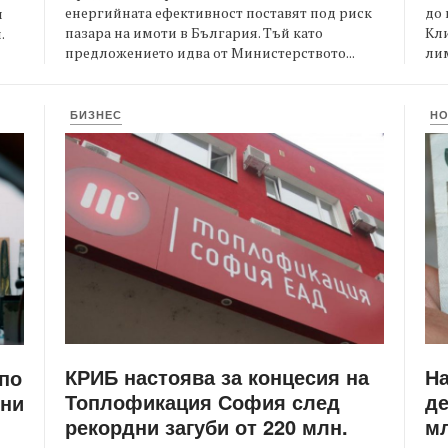
енергийната ефективност поставят под риск
до 
и
пазара на имоти в България. Тъй като
Кли
.
предложението идва от Министерството...
лим
БИЗНЕС
Н
КРИБ настоява за концесия на
Н
 по
Топлофикация София след
де
ени
рекордни загуби от 220 млн.
мл