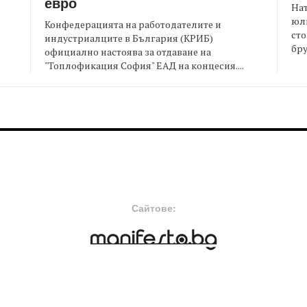
евро
На
юли
Конфедерацията на работодателите и
сто
индустриалците в България (КРИБ)
бру
официално настоява за отдаване на
"Топлофикация София" ЕАД на концесия....
FOOTER-MIDDLE
F
Сайтове: