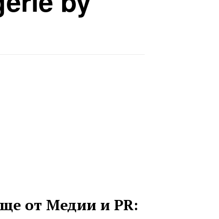
erie by
ще от Медии и PR: