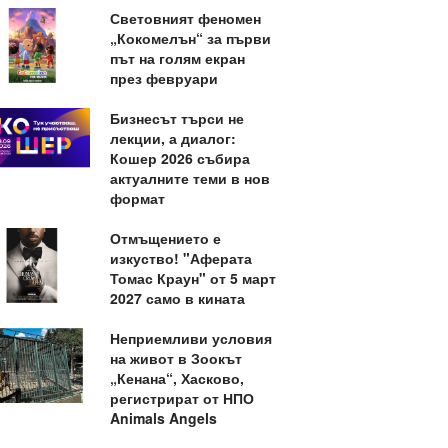
Световният феномен
„Кокомелън“ за първи
път на голям екран
през февруари
Бизнесът търси не
лекции, а диалог:
Кошер 2026 събира
актуалните теми в нов
формат
Отмъщението е
изкуство! "Аферата
Томас Краун" от 5 март
2027 само в кината
Неприемливи условия
на живот в Зоокът
„Кенана“, Хасково,
регистрират от НПО
Animals Angels