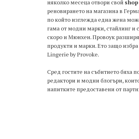
няколко месеца отвори свой
shop
реновирането на магазина в Герма
по който изглежда една жена мож
гама от модни марки, стайлинг и 
скоро и Мюнхен. Провоук разширя
продукти и марки. Ето защо избра
Lingerie by Provoke.
Сред гостите на събитието бяха п
редактори и модни блогъри, които
напитките предоставени от партн