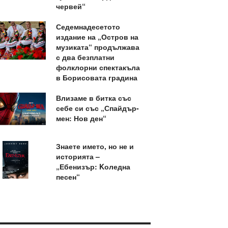
червей“
Седемнадесетото
издание на „Остров на
музиката“ продължава
с два безплатни
фолклорни спектакъла
в Борисовата градина
Влизаме в битка със
себе си със „Спайдър-
мен: Нов ден“
Знаете името, но не и
историята –
„Ебенизър: Kоледна
песен“