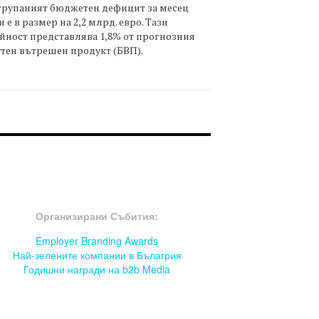
трупаният бюджетен дефицит за месец
 е в размер на 2,2 млрд. евро. Тази
йност представлява 1,8% от прогнозния
тен вътрешен продукт (БВП).
OOTER-СЪБИТИЯ
Организирани Събития:
Employer Branding Awards
Най-зелените компании в Бълагрия
Годишни награди на b2b Media