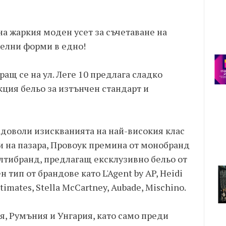
а жаркия моден усет за съчетаване на
елни форми в едно!
ращ се на ул. Леге 10 предлага сладко
ция бельо за изтънчен стандарт и
адоволи изискванията на най-високия клас
и на пазара, Провоук премина от монобранд
лтибранд, предлагащ ексклузивно бельо от
н тип от брандове като L'Agent by AP, Heidi
timates, Stella McCartney, Aubade, Mischino.
я, Румъния и Унгария, като само преди