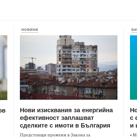
НОВИНИ
БИ
Нови изисквания за енергийна
Но
ов
ефективност заплашват
с 
сделките с имоти в България
и 
Предстоящи промени в Закона за
• М