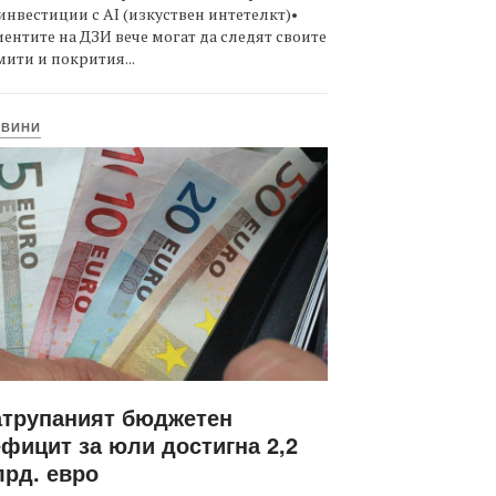
инвестиции с AI (изкуствен интетелкт)•
ентите на ДЗИ вече могат да следят своите
ити и покрития...
ОВИНИ
атрупаният бюджетен
фицит за юли достигна 2,2
рд. евро