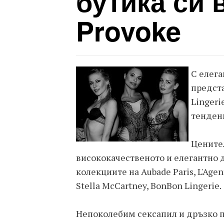
бутика си 
Provoke
С елега
предста
Lingeri
тенденц
Ценител
висококачественото и елегантно 
колекциите на Aubade Paris, L'Agent
Stella McCartney, BonBon Lingerie.
Непоколебим сексапил и дръзко п