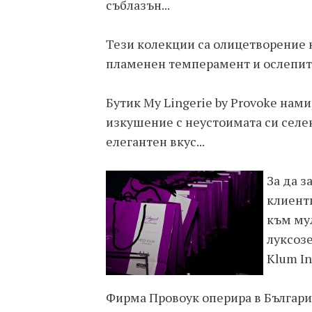
съблазън...
Тези колекции са олицетворение н
пламенен темперамент и ослепит
Бутик My Lingerie by Provoke нами
изкушение с неустоимата си селек
елегантен вкус...
За да з
клиент
към му
луксозе
Klum In
Фирма Провоук оперира в Българи