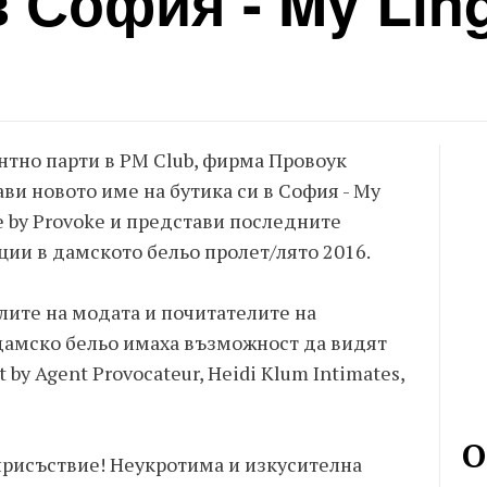
в София - My Ling
нтно парти в PM Club, фирма Провоук
ви новото име на бутика си в София - My
e by Provoke и представи последните
ии в дамското бельо пролет/лято 2016.
ите на модата и почитателите на
дамско бельо имаха възможност да видят
 by Agent Provocateur, Heidi Klum Intimates,
О
рисъствие! Неукротима и изкусителна