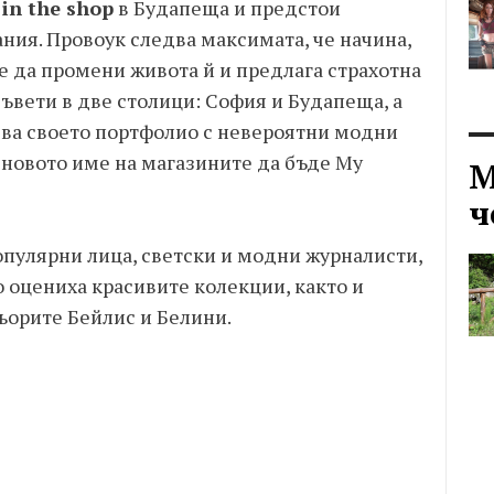
 in the shop
в Будапеща и предстои
ния. Провоук следва максимата, че начина,
е да промени живота й и предлага страхотна
съвети в две столици: София и Будапеща, а
ва своето портфолио с невероятни модни
 новото име на магазините да бъде My
М
ч
опулярни лица, светски и модни журналисти,
 оцениха красивите колекции, както и
ьорите Бейлис и Белини.