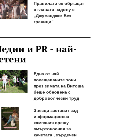
Правилата се обръщат
с главата надолу с
„Джуманджи: Без
граници“
едии и PR - най-
етени
Една от най-
посещаваните зони
през зимата на Витоша
беше обновена с
доброволчески труд
Звезди застават зад
информационна
кампания срещу
смъртоносния за
кучетата „сърдечен