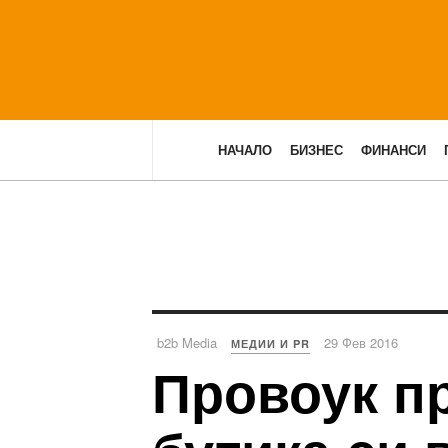
НАЧАЛО
БИЗНЕС
ФИНАНСИ
b2b Media
29 Фев 2016
МЕДИИ И PR
Провоук п