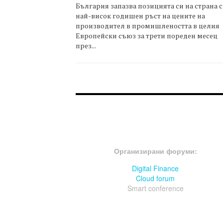
България запазва позицията си на страна с
най-висок годишен ръст на цените на
производител в промишлеността в целия
Европейски съюз за трети пореден месец
през...
FOOTER-ФОРУМИ
Организирани форуми:
Digital Finance
Cloud forum
Smart conference