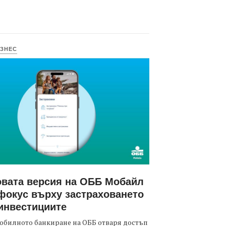
ЗНЕС
вата версия на ОББ Мобайл
фокус върху застраховането
инвестициите
обилното банкиране на ОББ отваря достъп