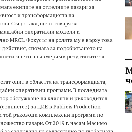
омага екипите на отделните пазари за
ивност и трансформацията на
на. Също така, ще отговаря за
 мащабни оперативни модели и
но MRCL. Фокусът на ролята му е върху това
 действия, спомага за подобряването на
 постигането на измерими резултатите за
М
ч
гат опит в областта на трансформацията,
щабни оперативни програми. В последната
ктор обслужване на клиенти и ръководител
(commerce) за ЦИЕ в Publicis Production
м той ръководи комплексни програми по
ножество пазари. От 2019 г. насам Масимо
б за създаване на съдържание по глобалната