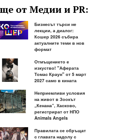
ще от Медии и PR:
Бизнесът търси не
лекции, а диалог:
Кошер 2026 събира
актуалните теми в нов
формат
Отмъщението е
изкуство! "Аферата
Томас Краун" от 5 март
2027 само в кината
Неприемливи условия
на живот в Зоокът
„Кенана“, Хасково,
регистрират от НПО
Animals Angels
Правилата се обръщат
с главата надолу с