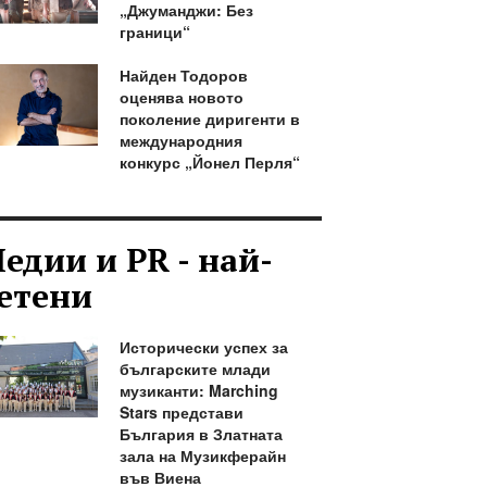
„Джуманджи: Без
граници“
Найден Тодоров
оценява новото
поколение диригенти в
международния
конкурс „Йонел Перля“
едии и PR - най-
етени
Исторически успех за
българските млади
музиканти: Marching
Stars представи
България в Златната
зала на Музикферайн
във Виена