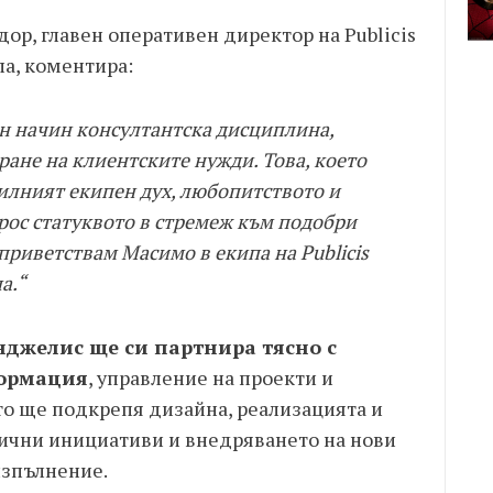
р, главен оперативен директор на Publicis
па, коментира:
н начин консултантска дисциплина,
ране на клиентските нужди. Това, което
 силният екипен дух, любопитството и
прос статуквото в стремеж към подобри
приветствам Масимо в екипа на Publicis
а.“
нджелис ще си партнира тясно с
формация
, управление на проекти и
то ще подкрепя дизайна, реализацията и
ични инициативи и внедряването на нови
изпълнение.