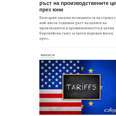
ръст на производствените ц
през юни
България запазва позицията си на страна с
най-висок годишен ръст на цените на
производител в промишлеността в целия
Европейски съюз за трети пореден месец
през...
ФИНАСИ