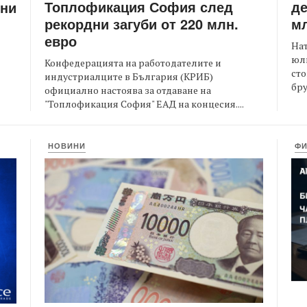
Топлофикация София след
де
ени
рекордни загуби от 220 млн.
мл
евро
На
юли
Конфедерацията на работодателите и
сто
индустриалците в България (КРИБ)
бру
официално настоява за отдаване на
"Топлофикация София" ЕАД на концесия....
НОВИНИ
Ф