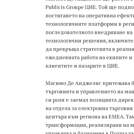
Publicis Groupe ЦИЕ. Той ще подп
постигането на оперативна ефект
технологичните платформи в регио
последователното внедряване на
технологични решения, включител
да превръща стратегията в реални
ежедневната работа на екипите и
клиентите и пазарите в ЦИЕ.
Масимо Де Анджелис притежава бо
търговията и управлението на ма
си роля е заемал позицията дире
на отдела за електронна търговия 
центъра към региона на ЕМЕА. Та
трансформация, реализирани на м
управлява и базирания в Полша хъ