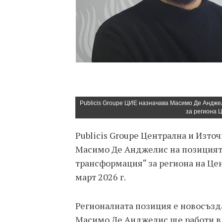
Publicis Groupe ЦИЕ назначава Масимо Де Андже
за региона 
Publicis Groupe Централна и Изто
Масимо Де Анджелис на позицият
трансформация“ за региона на Цен
март 2026 г.
Регионалната позиция е новосъзд
Масимо Де Анджелис ще работи в 