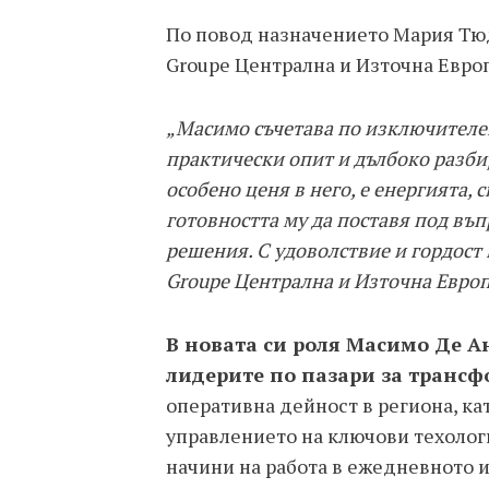
По повод назначението Мария Тюдо
Groupe Централна и Източна Евро
„Масимо съчетава по изключителе
практически опит и дълбоко разби
особено ценя в него, е енергията,
готовността му да поставя под въ
решения. С удоволствие и гордост 
Groupe Централна и Източна Европ
В новата си роля Масимо Де А
лидерите по пазари за транс
оперативна дейност в региона, ка
управлението на ключови техолог
начини на работа в ежедневното 