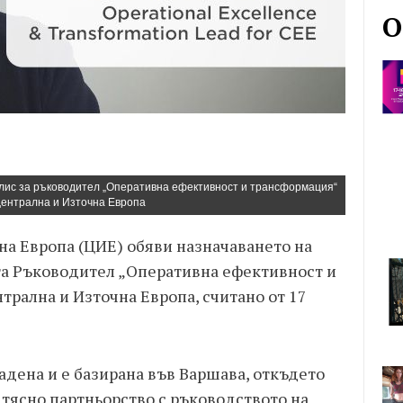
О
лис за ръководител „Оперативна ефективност и трансформация“
Централна и Източна Европа
чна Европа (ЦИЕ) обяви назначаването на
а Ръководител „Оперативна ефективност и
трална и Източна Европа, считано от 17
адена и e базирана във Варшава, откъдето
тясно партньорство с ръководството на