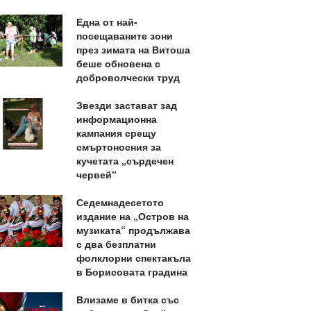
Една от най-
посещаваните зони
през зимата на Витоша
беше обновена с
доброволчески труд
Звезди застават зад
информационна
кампания срещу
смъртоносния за
кучетата „сърдечен
червей“
Седемнадесетото
издание на „Остров на
музиката“ продължава
с два безплатни
фолклорни спектакъла
в Борисовата градина
Влизаме в битка със