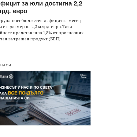
фицит за юли достигна 2,2
рд. евро
трупаният бюджетен дефицит за месец
 е в размер на 2,2 млрд. евро. Тази
йност представлява 1,8% от прогнозния
тен вътрешен продукт (БВП).
ИНАСИ