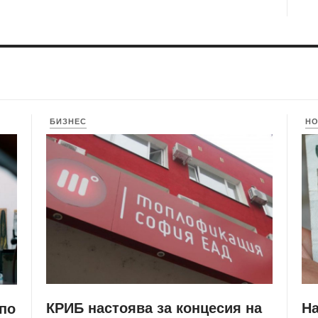
БИЗНЕС
Н
КРИБ настоява за концесия на
Н
 по