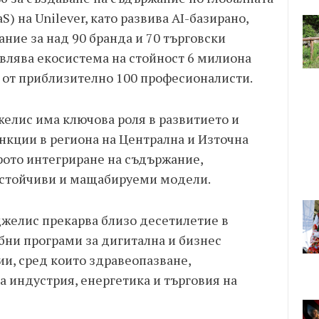
S) на Unilever, като развива AI-базирано,
ние за над 90 бранда и 70 търговски
равлява екосистема на стойност 6 милиона
 от приблизително 100 професионалисти.
желис има ключова роля в развитието и
нкции в региона на Централна и Източна
рото интегриране на съдържание,
устойчиви и мащабируеми модели.
желис прекарва близо десетилетие в
бни програми за дигитална и бизнес
и, сред които здравеопазване,
 индустрия, енергетика и търговия на