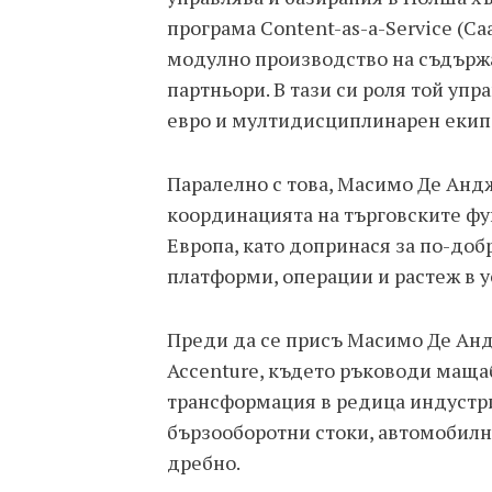
програма Content-as-a-Service (Caa
модулно производство на съдържа
партньори. В тази си роля той уп
евро и мултидисциплинарен екип
Паралелно с това, Масимо Де Анд
координацията на търговските фу
Европа, като допринася за по-доб
платформи, операции и растеж в 
Преди да се присъ Mасимо Де Анд
Accenture, където ръководи маща
трансформация в редица индустри
бързооборотни стоки, автомобилна
дребно.