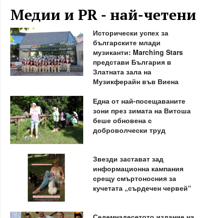
Медии и PR - най-четени
Исторически успех за
българските млади
музиканти: Marching Stars
представи България в
Златната зала на
Музикферайн във Виена
Една от най-посещаваните
зони през зимата на Витоша
беше обновена с
доброволчески труд
Звезди застават зад
информационна кампания
срещу смъртоносния за
кучетата „сърдечен червей“
Седемнадесетото издание на