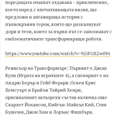
поредицата очакват отдавана – приключение,
което наред с впечатляващата визия, ще
предложи и ангажираща история с
пълнокръвни герои, които ще развълнуват
дори и тези, които за първи път се запознават с
емблематичните трансформиращи роботи.
https://www.youtube.com/watch?v=92iFGX2w0Vs
Режисьор на Трансформърс: Първият е Джош
Кули (Играта на играчките 4), а сценарият е на
Андрю Берър и Гейб Ферари. Освен Крис
Хемсуърт и Брайън Тайрий Хенри,
оригиналният актьорски състав включва още
Скарлет Йохансон, Кийгън-Майкъл Кий, Стив
Бушеми, Джон Хам и Лорънс Фишбърн.