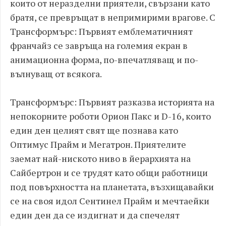
които от неразделни приятели, свързани като
братя, се превръщат в непримирими врагове. С
Трансформърс: Първият емблематичният
франчайз се завръща на големия екран в
анимационна форма, по-впечатляващ и по-
вълнуващ от всякога.
Трансформърс: Първият разказва историята на
непокорните роботи Орион Пакс и D-16, които
един ден целият свят ще познава като
Оптимус Прайм и Мегатрон. Приятелите
заемат най-ниското ниво в йерархията на
Сайбертрон и се трудят като общи работници
под повърхността на планетата, възхищавайки
се на своя идол Сентинел Прайм и мечтаейки
един ден да се издигнат и да спечелят