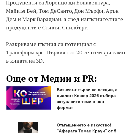
Продуценти са Лоренцо ди Бонавентура,
Майкъл Бей, Том ДеСанто, Дон Мърфи, Арън
Дем и Марк Варадиан, а сред изпълнителните
продуценти е Стивън Спилбърг.
Разкриваме пълния си потенциал с
Трансформърс: Първият от 20 септември само
в кината на 3D.
Още от Медии и PR:
Бизнесът търси не лекции, а
диалог: Кошер 2026 събира
актуалните теми в нов
формат
Отмъщението е изкуство!
"Аферата Томас Краун" от 5