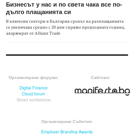
Бизнесът у нас и по света чака все по-
дълго плащанията си
В ключови сектори в България срокът на разплащанията
се увеличава средно с 20 дни спрямо предходната година,
алармират от Allianz Trade
FOOTER-ФОРУМИ
FOOTER-MIDDLE
Организирани форуми:
Сайтове:
Digital Finance
Cloud forum
Smart conference
FOOTER-СЪБИТИЯ
Организирани Събития:
Employer Branding Awards