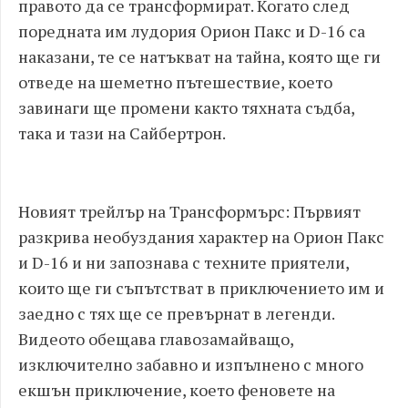
правото да се трансформират. Когато след
поредната им лудория Орион Пакс и D-16 са
наказани, те се натъкват на тайна, която ще ги
отведе на шеметно пътешествие, което
завинаги ще промени както тяхната съдба,
така и тази на Сайбертрон.
Новият трейлър на Трансформърс: Първият
разкрива необуздания характер на Орион Пакс
и D-16 и ни запознава с техните приятели,
които ще ги съпътстват в приключението им и
заедно с тях ще се превърнат в легенди.
Видеото обещава главозамайващо,
изключително забавно и изпълнено с много
екшън приключение, което феновете на