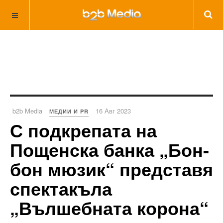
b2b Media
16 Авг 2023
МЕДИИ И PR
С подкрепата на
Пощенска банка „Бон-
бон мюзик“ представя
спектакъла
„Вълшебната корона“