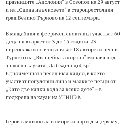
празниците „Аполония“ в Созопол на 29 август
и на „Сцена на вековете“ в старопрестолния
град Велико Търново на 12 септември.
В мащабния и фееричен спектакъл участват 60
деца на възраст от 3 до 15 години, 23
персонажа и се изпълняват 18 авторски песни.
Турнето на „Вълшебната корона“ минава под
знака на каузата „Да бъдеш добър“.
Едноименната песен има видео, в което
участват популярни лица и малките певци от
„Като две капки вода за всяко дете“ – в
подкрепа на каузи на УНИЦЕФ.
Герои в мюзикъла са морски цар и дъщеря му,