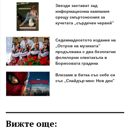
Звезди застават зад
информационна кампания
срещу смъртоносния за
кучетата „сърдечен червей“
Седемнадесетото издание на
„Остров на музиката“
продължава с два безплатни
фолклорни спектакъла в
Борисовата градина
Влизаме в битка със себе си
със „Спайдър-мен: Нов ден“
Вижте още: