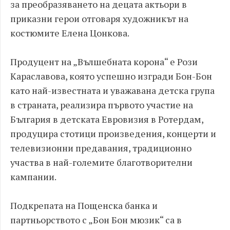
за преобразяването на децата актьори в
приказни герои отговаря художникът на
костюмите Елена Цонкова.
Продуцент на „Вълшебната корона“ е Рози
Караславова, която успешно изгради Бон-Бон
като най-известната и уважавана детска група
в страната, реализира първото участие на
България в детската Евровизия в Ротердам,
продуцира стотици произведения, концерти и
телевизионни предавания, традиционно
участва в най-големите благотворителни
кампании.
Подкрепата на Пощенска банка и
партньорството с „Бон Бон мюзик“ са в