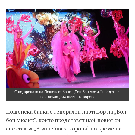
С подкрепата на Пощенска банка „Бон-бон мюзик“ представя
спектакъла „Вълшебната корона“
Пощенска банка е генерален партньор на „Бон-
бон мюзик“, които представят най-новия си
спектакъл „Вълшебната корона“ по време на