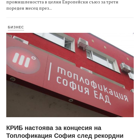
промишлеността в целия Европейски съюз за трети
пореден месец през...
БИЗНЕС
КРИБ настоява за концесия на
Топлофикация София след рекордни