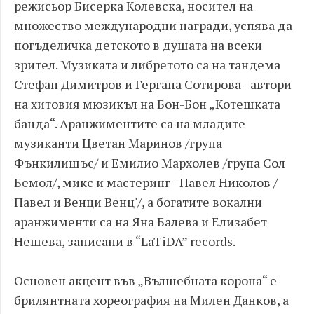
режисьор Бисерка Колевска, носител на
множество международни награди, успява да
погъделичка детското в душата на всеки
зрител. Музиката и либретото са на тандема
Стефан Димитров и Гергана Сотирова - автори
на хитовия мюзикъл на Бон-Бон „Котешката
банда“. Аранжиментите са на младите
музиканти Цветан Маринов /група
Фънкилишъс/ и Емилио Мархолев /група Сол
Бемол/, микс и мастеринг - Павел Николов /
Павел и Венци Венц'/, a богатите вокални
аранжименти са на Яна Балева и Елизабет
Нешева, записани в “LaTiDA” records.
Основен акцент във „Вълшебната корона“ е
брилянтната хореография на Милен Данков, а