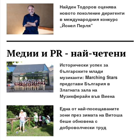
Найден Тодоров оценява
новото поколение диригенти
в международния конкурс
„Йонел Перля“
Медии и PR - най-четени
Исторически успех за
българските млади
музиканти: Marching Stars
представи България в
Златната зала на
Музикферайн във Виена
Една от най-посещаваните
зони през зимата на Витоша
беше обновена с
доброволчески труд