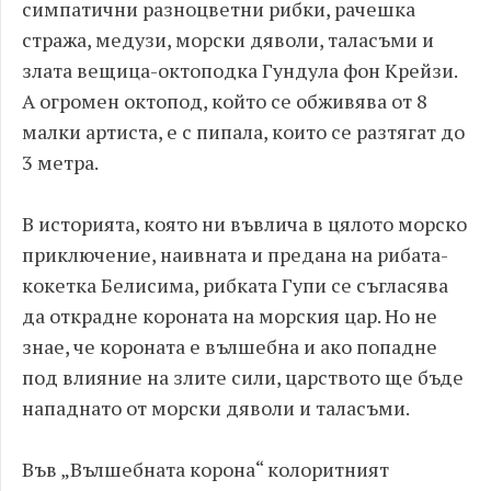
симпатични разноцветни рибки, рачешка
стража, медузи, морски дяволи, таласъми и
злата вещица-октоподка Гундула фон Крейзи.
А огромен октопод, който се обживява от 8
малки артиста, е с пипала, които се разтягат до
3 метра.
В историята, която ни въвлича в цялото морско
приключение, наивната и предана на рибата-
кокетка Белисима, рибката Гупи се съгласява
да открадне короната на морския цар. Но не
знае, че короната е вълшебна и ако попадне
под влияние на злите сили, царството ще бъде
нападнато от морски дяволи и таласъми.
Във „Вълшебната корона“ колоритният