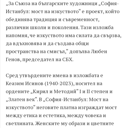
„За Съюза на българските художници „София-
Истанбул: мост на изкуството“ е проект, който
обединява традиция и съвременност,
различни школи и поколения. Тази изложба
напомня, че изкуството има силата да свързва,
да вдъхновява и да създава общи
пространства на смисъл,“ допълва Любен
Генов, председател на СБХ.
Сред утвърдените имена в изложбата е
Кеазим Исинов (1940-2023), носител на
ордените „Кирил и Методий“ I и II степен и
„Златен век“. В „София-Истанбул: Мост на
изкуството“ неговите платна изграждат мост
между етика и естетика, между човека и
светлината. Женските му образи и цветните