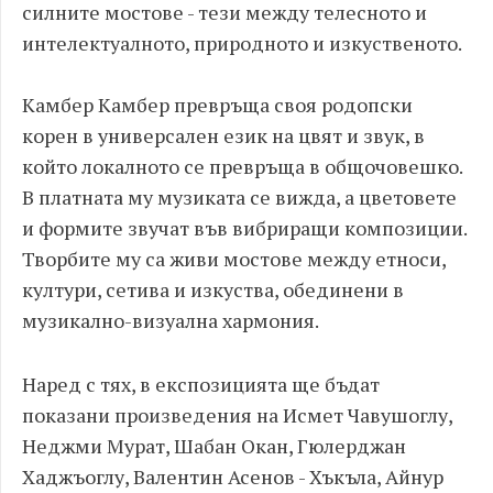
силните мостове - тези между телесното и
интелектуалното, природното и изкуственото.
Камбер Камбер превръща своя родопски
корен в универсален език на цвят и звук, в
който локалното се превръща в общочовешко.
В платната му музиката се вижда, а цветовете
и формите звучат във вибриращи композиции.
Творбите му са живи мостове между етноси,
култури, сетива и изкуства, обединени в
музикално-визуална хармония.
Наред с тях, в експозицията ще бъдат
показани произведения на Исмет Чавушоглу,
Неджми Мурат, Шабан Окан, Гюлерджан
Хаджъоглу, Валентин Асенов - Хъкъла, Айнур