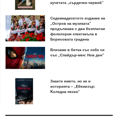
кучетата „сърдечен червей“
Седемнадесетото издание на
„Остров на музиката“
продължава с два безплатни
фолклорни спектакъла в
Борисовата градина
Влизаме в битка със себе си
със „Спайдър-мен: Нов ден“
Знаете името, но не и
историята – „Ебенизър:
Kоледна песен“