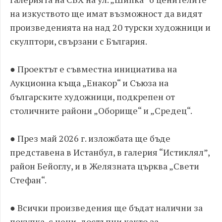
на изкуството ще имат възможност да видят
произведенията на над 20 турски художници и
скулптори, свързани с България.
● Проектът е съвместна инициатива на
Аукционна къща „Енакор“ и Съюза на
българските художници, подкрепен от
столичните райони „Оборище“ и „Средец“.
● През май 2026 г. изложбата ще бъде
представена в Истанбул, в галерия “Истиклял”,
район Бейоглу, и в Желязната църква „Свети
Стефан“.
● Всички произведения ще бъдат налични за
покупка, с цени, достъпни както за