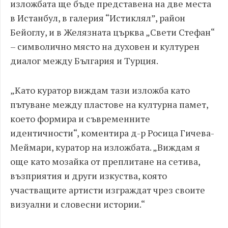
изложбата ще бъде представена на две места
в Истанбул, в галерия “Истиклял”, район
Бейоглу, и в Желязната църква „Свети Стефан“
– символично място на духовен и културен
диалог между България и Турция.
„Като куратор виждам тази изложба като
пътуване между пластове на културна памет,
което формира и съвременните
идентичности“, коментира д-р Росица Гичева-
Меймари, куратор на изложбата. „Виждам я
още като мозайка от преплитане на сетива,
възприятия и други изкуства, която
участващите артисти изграждат чрез своите
визуални и словесни истории.“