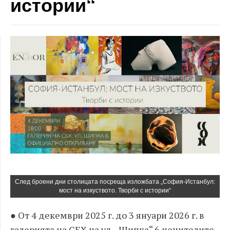
истории“
След броени дни столицата посреща изложбата „София-Истанбул:
мост на изкуството. Творби с истории“
● От 4 декември 2025 г. до 3 януари 2026 г. в
галерията на СБХ на ул. „Шипка“ 6 ценителите