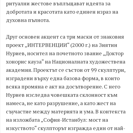
ритуални жестове въплъщават идеята за
добротата и красотата като единен израз на
духовна пълнота.
Друг основен акцент са три маски от знаковия
проект „ИНТЕРВЕНЦИИ“ (2000 г.) на Зиятин
Нуриев, носител на почетното звание „Доктор
хонорис кауза“ на Националната художествена
академия. Проектът се състои от 99 скулптури,
изградени върху една базова форма, в които
всяка промяна е акт на досътворение. С него
Нуриев изследва човешката склонност към
намеса, не като разрушение, а като жест на
съучастие между материята и ума. В контекста
на изложбата „София-Истанбул: мост на
изкуството“ скулпторът изгражда един от най-