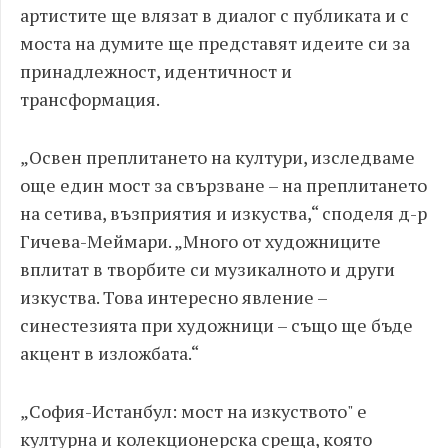
артистите ще влязат в диалог с публиката и с
моста на думите ще представят идеите си за
принадлежност, идентичност и
трансформация.
„Освен преплитането на култури, изследваме
още един мост за свързване – на преплитането
на сетива, възприятия и изкуства,“ споделя д-р
Гичева-Меймари. „Много от художниците
вплитат в творбите си музикалното и други
изкуства. Това интересно явление –
синестезията при художници – също ще бъде
акцент в изложбата.“
„София-Истанбул: мост на изкуството" е
културна и колекционерска среща, която