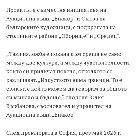
Проектът е съвместна инициатива на
Аукционна къща „Енакор“ и Съюза на
българските художници, с подкрепата на
столичните райони „Оборище“ и „Средец“.
„Тази изложба е покана към среща не само
между две култури, а между чувствителности,
които си приличат повече, отколкото се
различават. „Изкуството няма граници. То е
езикът, с който можем да говорим за общото
си минало и бъдеще,“ споделя Юлия
Върбанова, съосновател и управител на
Аукционна къща „Енакор“.
След премиерата в София, през май 2026 г.