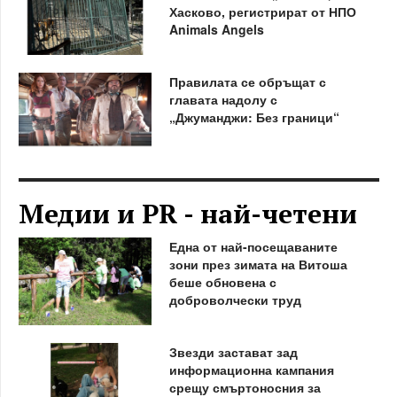
Хасково, регистрират от НПО
Animals Angels
Правилата се обръщат с
главата надолу с
„Джуманджи: Без граници“
Медии и PR - най-четени
Една от най-посещаваните
зони през зимата на Витоша
беше обновена с
доброволчески труд
Звезди застават зад
информационна кампания
срещу смъртоносния за