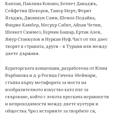
Каплан, Павлина Копано, Бехчет Данаджъ,
Сейфетин Шекеров, Танер Мерт, Ферит
Язъджъ, Джошкун Сами, Шенол Подайва,
Фахрие Камбер, Месрур Сабит, Айхан Четин,
Шевкет Сюнмез, Бурчин Башар, Ертaн Алeв,
Ямур Станкулов и Нуркан Нуф. Част от тях днес
творят в страната, други – в Турция или между
двете държави.
Кураторската концепция, разработена от Юлия
Върбанова и д-р Росица Гичева-Меймари,
стъпва върху метафората за моста на
изобразителното изкуство като път за
свързване, който с лекота прескача неравности
и непроходимости между двете култури и
общества. Чрез историите за творбите си,