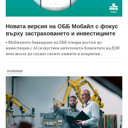
Новата версия на ОББ Мобайл с фокус
върху застраховането и инвестициите
• Мобилното банкиране на ОББ отваря достъп до
инвестиции с AI (изкуствен интетелкт)• Клиентите на ДЗИ
вече могат да следят своите лимити и покрития...
НОВИНИ