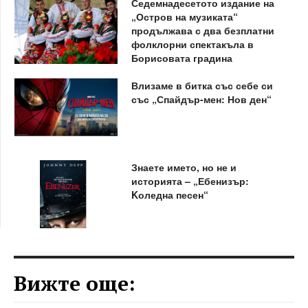
Седемнадесетото издание на
„Остров на музиката“
продължава с два безплатни
фолклорни спектакъла в
Борисовата градина
Влизаме в битка със себе си
със „Спайдър-мен: Нов ден“
Знаете името, но не и
историята – „Ебенизър:
Kоледна песен“
Вижте още: