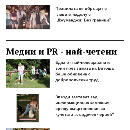
Правилата се обръщат с
главата надолу с
„Джуманджи: Без граници“
Медии и PR - най-четени
Една от най-посещаваните
зони през зимата на Витоша
беше обновена с
доброволчески труд
Звезди застават зад
информационна кампания
срещу смъртоносния за
кучетата „сърдечен червей“