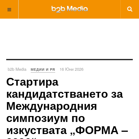
b2b Media
16 Юни 2026
МЕДИИ И PR
Стартира
кандидатстването за
Международния
симпозиум по
изкуствата „ФОРМА –