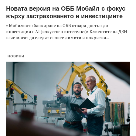
Новата версия на ОББ Мобайл с фокус
върху застраховането и инвестициите
• Мобилното банкиране на ОББ отваря достъп до
инвестиции с AI (изкуствен интетелкт)• Клиентите на ДЗИ
вече могат да следят своите лимити и покрития...
НОВИНИ