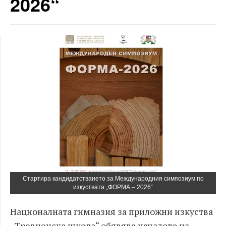
2026“
Стартира кандидатстването за Международния симпозиум по
изкуствата „ФОРМА – 2026“
Националната гимназия за приложни изкуства
„Тревненска школа“ обявява началото на