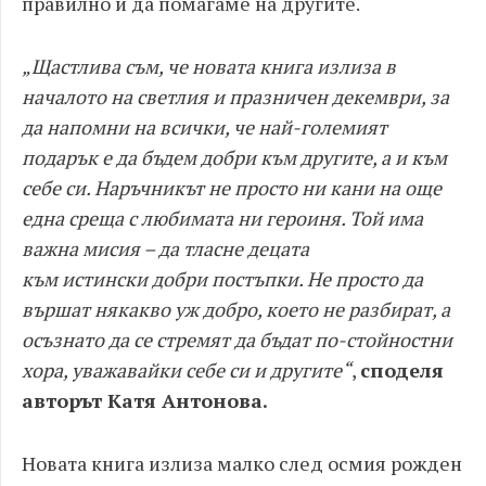
правилно и да помагаме на другите.
„
Щастлива съм, че новата книга излиза в
началото на
светлия и празничен декември, за
да напомни на всички, че най-
големият
подарък е да бъдем добри към другите, а и към
себе си.
Наръчникът не просто
ни кани на още
една среща
с
любимата ни героиня
. Той
има
важна мисия – да тласне децата
към
истински
добри постъпки.
Н
е просто да
вършат някакво уж добро, което не разбират, а
осъзнато да се стремят да бъдат по-стойностни
хора, уважавайки себе си и другите
“
,
споделя
авторът Катя Антонова.
Новата книга излиза малко след осмия рожден