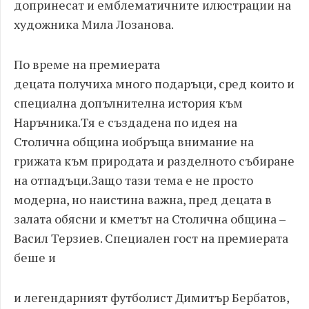
допринесат и емблематичните илюстрации на
художника Мила Лозанова.
По време на премиерата
децата
получ
иха
много подаръци, сред които и
специална допълнителна история към
Наръчника
.
Тя е
създадена по идея на
Столична община
и
обръща внимание на
грижата към природата и разделното събиране
на отпадъци.
Защо тази тема е не просто
модерна, но наистина важна,
пред децата в
залата обясни и кметът на Столична община –
Васил Терзиев. Специален гост на премиерата
беше и
и легендарният футболист Димитър Бербатов
,