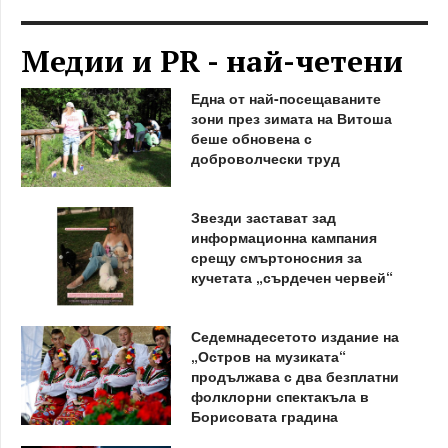
Медии и PR - най-четени
Една от най-посещаваните
зони през зимата на Витоша
беше обновена с
доброволчески труд
Звезди застават зад
информационна кампания
срещу смъртоносния за
кучетата „сърдечен червей“
Седемнадесетото издание на
„Остров на музиката“
продължава с два безплатни
фолклорни спектакъла в
Борисовата градина