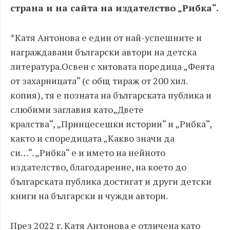
страна и на сайта на издателство „Рибка“.
*
Катя Антонова
е един от най-успешните
и
награждавани
български автори на детска
литература.
Освен с
хитовата
поредица „Феята
от захарницата“
(
с общ тираж от
200
хил.
копия
)
, тя е позната на българската публика и
с
любими заглавия като
„Двете
кралства“
,
„
Принцесешки
истории“ и „Рибка“
,
както и с
поредицата „Какво значи да
си…“
.
„Рибка“ e и името на нейното
издателство, благодарение, на което до
българската публика достигат и други детски
книги на български и чужди автори.
През 2022 г. Катя Антонова е отличена като