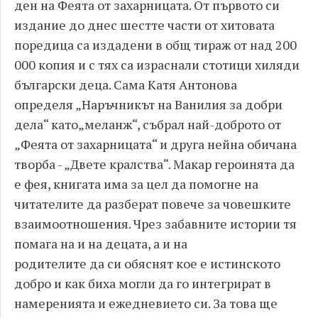
ден на Феята от захарницата. От първото си
издание до днес шестте части от хитовата
поредица са издадени в общ тираж от над 200
000 копия и с тях са израснали стотици хиляди
български деца. Сама Катя Антонова
определя
„Наръчникът на Ванилия за добри
дела“
като
„
меланж
“, събрал най-доброто
от
„Феята от захарницата“ и
друга нейна обичана
творба -
„Двете кралства“.
Макар героинята да
е фея, книгата има за цел да помогне на
читателите да разберат повече за човешките
взаимоотношения. Чрез забавните
истории тя
помага на и на децата, а и на
родителите
да
си
обясн
ят
кое е истинското
добро и как биха могли да го интегрират в
намеренията и ежедневието си.
За това ще