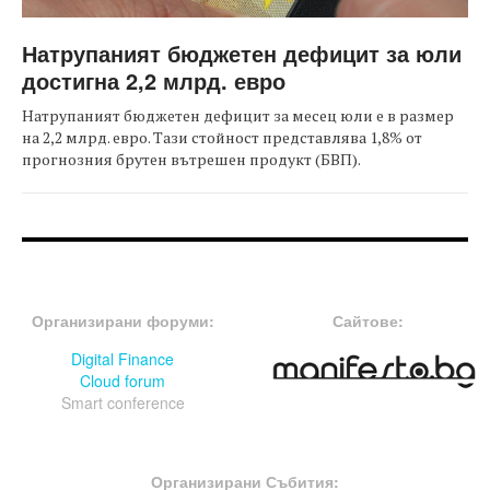
Натрупаният бюджетен дефицит за юли
достигна 2,2 млрд. евро
Натрупаният бюджетен дефицит за месец юли е в размер
на 2,2 млрд. евро. Тази стойност представлява 1,8% от
прогнозния брутен вътрешен продукт (БВП).
FOOTER-ФОРУМИ
FOOTER-MIDDLE
Организирани форуми:
Сайтове:
Digital Finance
Cloud forum
Smart conference
FOOTER-СЪБИТИЯ
Организирани Събития: