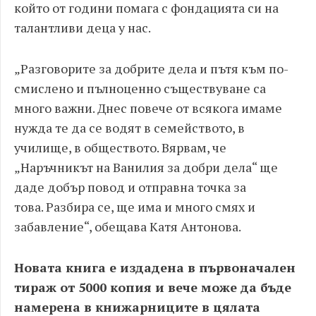
който
от години помага с фондацията си на
талантливи деца у нас.
„Разговорите
за добрите дела и
пътя към по-
смислено и пълноценно съществуване са
много важни. Днес повече от всякога имаме
нужда те да се водят в семейството, в
училище, в обществото.
Вярвам, че
„Наръчникът на Ванилия за добри дела“ ще
даде добър повод и отправна точка за
това.
Разбира се, ще има и много смях и
забавление“, обещава Катя Антонова.
Новата книга
е издадена в първоначален
тираж от 5000 копия и вече може да бъде
намерена в книжарниците в цялата