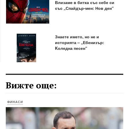
Влизаме в битка със себе си
със „Спайдър-мен: Нов ден“
Знаете името, но не и
историята – „Ебенизър:
Kоледна песен“
Вижте още:
ФИНАСИ