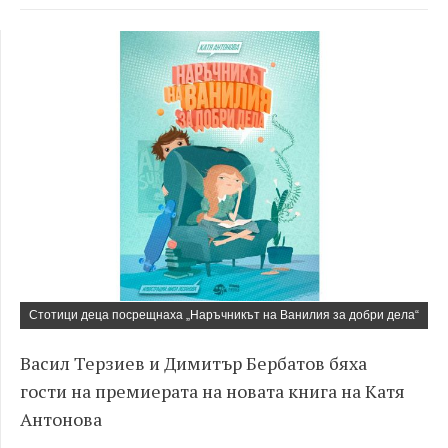
Стотици деца посрещнаха „Наръчникът на Ванилия за добри дела“
Васил Терзиев и Димитър Бербатов
бяха
гости
на премиерата на н
овата книга на Катя
Антонова