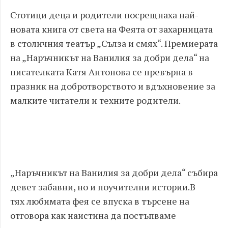
Стотици деца и родители посрещнаха
най-
новата книга от света на Феята от захарницата
в
столичния театър „Сълза и смях“
. Премиерата
на
„Наръчникът на Ванилия за добри дела“
на
писателката Катя Антонова
се превърна в
празник на добротворството
и вдъхно
вение за
малките читатели и техните родители.
„Наръчникът на Ванилия за добри дела“
събира
девет забавни, но и поучителни истории.
В
тях
любимата фея се впуска в търсене на
отговора как наистина да постъпваме