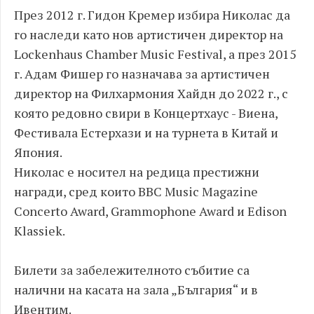
През 2012 г. Гидон Кремер избира Николас да
го наследи като нов артистичен директор на
Lockenhaus Chamber Music Festival, а през 2015
г. Адам Фишер го назначава за артистичен
директор на Филхармония Хайдн до 2022 г., с
която редовно свири в Концертхаус - Виена,
Фестивала Естерхази и на турнета в Китай и
Япония.
Николас е носител на редица престижни
награди, сред които BBC Music Magazine
Concerto Award, Grammophone Award и Edison
Klassiek.
Билети за забележителното събитие са
налични на касата на зала „България“ и в
Ивентим
.