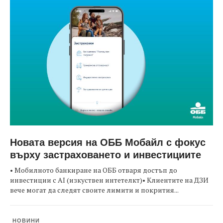
Новата версия на ОББ Мобайл с фокус
върху застраховането и инвестициите
• Мобилното банкиране на ОББ отваря достъп до
инвестиции с AI (изкуствен интетелкт)• Клиентите на ДЗИ
вече могат да следят своите лимити и покрития...
НОВИНИ