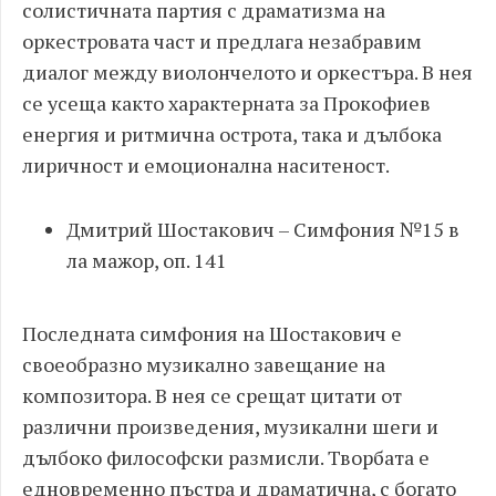
солистичната партия с драматизма на
оркестровата част и предлага незабравим
диалог между виолончелото и оркестъра. В нея
се усеща както характерната за Прокофиев
енергия и ритмична острота, така и дълбока
лиричност и емоционална наситеност.
Дмитрий Шостакович – Симфония №15 в
ла мажор, оп. 141
Последната симфония на Шостакович е
своеобразно музикално завещание на
композитора. В нея се срещат цитати от
различни произведения, музикални шеги и
дълбоко философски размисли. Творбата е
едновременно пъстра и драматична, с богато