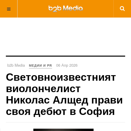
b2b Media
06 Апр 2026
МЕДИИ И PR
Световноизвестният
виолончелист
Николас Алщед прави
своя дебют в София