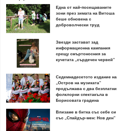
Една от най-посещаваните
зони през зимата на Витоша
беше обновена с
доброволчески труд
Звезди застават зад
информационна кампания
срещу смъртоносния за
кучетата „сърдечен червей“
Седемнадесетото издание на
„Остров на музиката“
продължава с два безплатни
фолклорни спектакъла в
Борисовата градина
Влизаме в битка със себе си
със „Спайдър-мен: Нов ден“