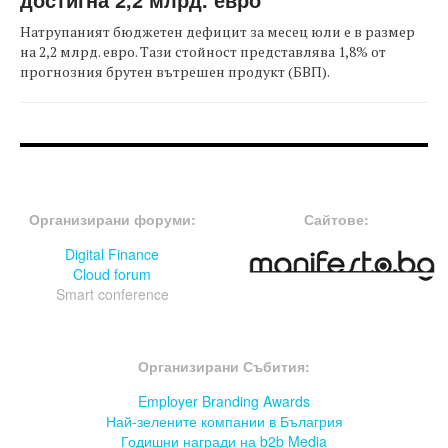
Натрупаният бюджетен дефицит за месец юли е в размер
на 2,2 млрд. евро. Тази стойност представлява 1,8% от
прогнозния брутен вътрешен продукт (БВП).
FOOTER-ФОРУМИ
FOOTER-MIDDLE
Организирани форуми:
Сайтове:
Digital Finance
Cloud forum
Smart conference
FOOTER-СЪБИТИЯ
Организирани Събития:
Employer Branding Awards
Най-зелените компании в Бълагрия
Годишни награди на b2b Media