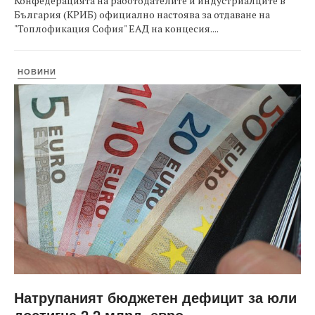
Конфедерацията на работодателите и индустриалците в
България (КРИБ) официално настоява за отдаване на
"Топлофикация София" ЕАД на концесия....
НОВИНИ
Натрупаният бюджетен дефицит за юли
достигна 2,2 млрд. евро