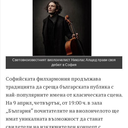
Световноизвестният виолончелист Николас Алщед прави своя
дебют в София
Софийската филхармония продължава
традицията да среща българската публика с
най-популярните имена от класическата сцена.
На 9 април, четвъртък, от 19:00 ч. в зала
„България“ почитателите на виолончелото ще
имат уникалната възможност да станат
свидетели на изключителен концерт с