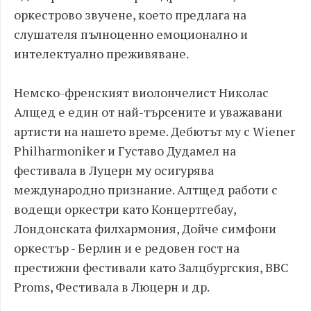
оркестрово звучене, което предлага на
слушателя пълноценно емоционално и
интелектуално преживяване.
Немско-френският виолончелист Николас
Алщед е един от най-търсените и уважавани
артисти на нашето време. Дебютът му с Wiener
Philharmoniker и Густаво Дудамел на
фестивала в Луцерн му осигурява
международно признание. Алтщед работи с
водещи оркестри като Концертгебау,
Лондонската филхармония, Дойче симфони
оркестър - Берлин и е редовен гост на
престижни фестивали като Залцбургския, BBC
Proms, Фестивала в Люцерн и др.