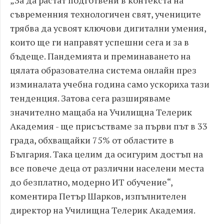
„За да растат подготвени в контекста на
съвременния технологичен свят, учениците
трябва да усвоят ключови дигитални умения,
които ще ги направят успешни сега и за в
бъдеще. Пандемията и преминаването на
цялата образователна система онлайн през
изминалата учебна година само ускориха тази
тенденция. Затова сега разширяваме
значително мащаба на Училищна Телерик
Академия - ще присъстваме за първи път в 33
града, обхващайки 75% от областите в
България. Така целим да осигурим достъп на
все повече деца от различни населени места
до безплатно, модерно ИТ обучение“,
коментира Петър Шарков, изпълнителен
директор на Училищна Телерик Академия.