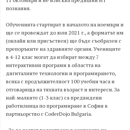
11 октомври и не изисква предишни ИТ
познания.
Обученията стартират в началото на ноември и
ще се провеждат до юли 2021 г., а форматът им
(онлайн или присъствен) ще бъде съобразен с
препоръките на здравните органи. Учениците
в 4-12 клас могат да избират между 7
интерактивни програми в областта на
дигиталните технологии и програмирането,
всяка с продължителност 100 учебни часа и
отговаряща на тяхната възраст и интереси. За
най-малките (1-3 клас) са предвидени
работилница по програмиране в София в
партньорство с CoderDojo Bulgaria.