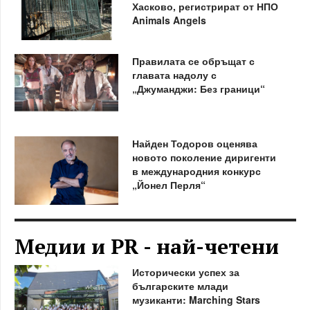
Хасково, регистрират от НПО
Animals Angels
Правилата се обръщат с
главата надолу с
„Джуманджи: Без граници“
Найден Тодоров оценява
новото поколение диригенти
в международния конкурс
„Йонел Перля“
Медии и PR - най-четени
Исторически успех за
българските млади
музиканти: Marching Stars