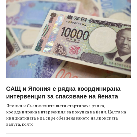
САЩ и Япония с рядка координирана
интервенция за спасяване на йената
Япония и Съединените щати стартираха рядка,
координирана интервенция за покупка на йени. Целта на
инициативата е да спре обезценяването на японската
валута, която...