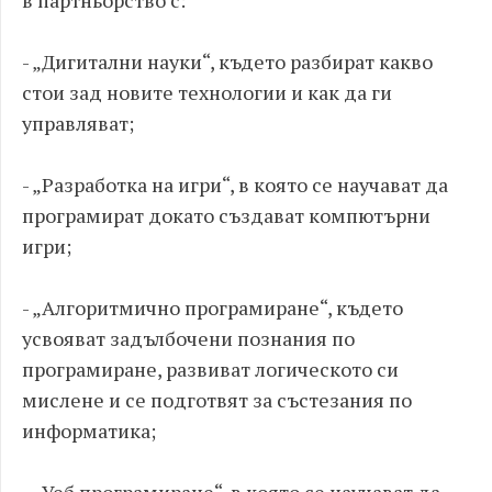
в партньорство с:
- „Дигитални науки“, където разбират какво
стои зад новите технологии и как да ги
управляват;
- „Разработка на игри“, в която се научават да
програмират докато създават компютърни
игри;
- „Алгоритмично програмиране“, където
усвояват задълбочени познания по
програмиране, развиват логическото си
мислене и се подготвят за състезания по
информатика;