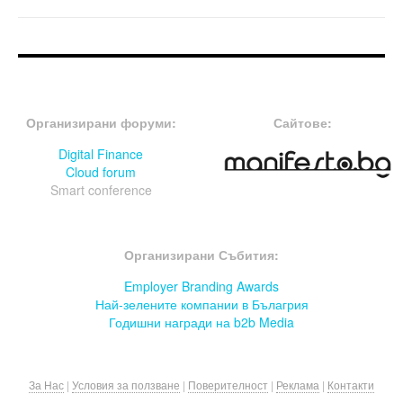
FOOTER-ФОРУМИ
FOOTER-MIDDLE
Организирани форуми:
Сайтове:
Digital Finance
Cloud forum
Smart conference
FOOTER-СЪБИТИЯ
Организирани Събития:
Employer Branding Awards
Най-зелените компании в Бълагрия
Годишни награди на b2b Media
За Нас
|
Условия за ползване
|
Поверителност
|
Реклама
|
Контакти