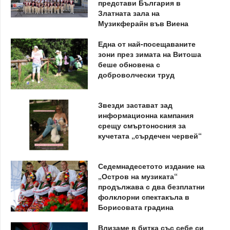
представи България в
Златната зала на
Музикферайн във Виена
Една от най-посещаваните
зони през зимата на Витоша
беше обновена с
доброволчески труд
Звезди застават зад
информационна кампания
срещу смъртоносния за
кучетата „сърдечен червей“
Седемнадесетото издание на
„Остров на музиката“
продължава с два безплатни
фолклорни спектакъла в
Борисовата градина
Влизаме в битка със себе си