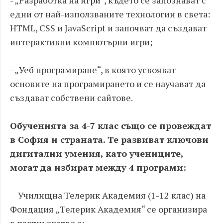
- „Разработка на игри“, където се запознават с
едни от най-използваните технологии в света:
HTML, CSS и JavaScript и започват да създават
интерактивни компютърни игри;
- „Уеб програмиране“, в която усвояват
основите на програмирането и се научават да
създават собствени сайтове.
Обученията за 4-7 клас също се провеждат
в София и страната. Те развиват ключови
дигитални умения, като учениците,
могат да избират между 4 програми:
Училищна Телерик Академия (1-12 клас) на
Фондация „Телерик Академия“ се организира