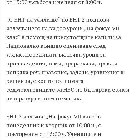
от 15
:
00 ч.
събота и неделя от 8
:
00 ч.
„С БНТ на училище“
по БНТ 2
поднови
излъчването на видео уроци „На фокус VII
клас“
в помощ на
пред
стоящите изпити за
Н
ационално външно оценяван
е след
7
.
клас.
Поредицата включва уроци за
произведения, теми, преразкази, пряка и
непряка реч, правопис, задачи, уравнения и
решения, с които подпомага
седмокласниците за НВО по български език и
литература и по математика.
БНТ 2 излъчва „На фокус VII клас“ в
понеделник и вторник от 10:00 ч., с
повторение от 15:00 ч. Учениците и