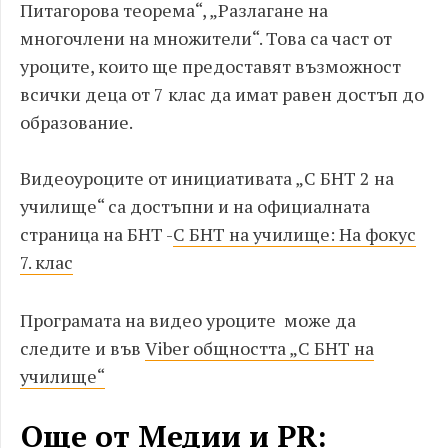
Питагорова теорема“, „Разлагане на
многочлени на множители“. Това са част от
уроците, които ще предоставят възможност
всички деца от 7 клас да имат равен достъп до
образование.
В
идеоуроците от инициативата „С БНТ 2 на
училище“ са достъпни и на официалната
страница на БНТ
-
С БНТ на училище: На фокус
7. клас
Програмата на видео уроците може да
следите и във
Viber
общността „С БНТ на
училище“
Още от Медии и PR: