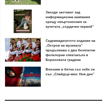
Звезди застават зад
информационна кампания
срещу смъртоносния за
кучетата „сърдечен червей“
Седемнадесетото издание на
„Остров на музиката“
продължава с два безплатни
фолклорни спектакъла в
Борисовата градина
Влизаме в битка със себе си
със „Спайдър-мен: Нов ден“