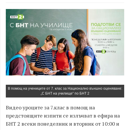
В помощ на учениците от 7. клас за Национално външно оценяване:
„С БНТ на училище“ по БНТ 2
Видео уроците за 7
.
клас в п
омощ на
предстоящите изпити
се излъчват в ефира на
БНТ 2 всеки понеделник и вторник
от 10
:
00 и