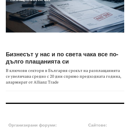
Бизнесът у нас и по света чака все по-
дълго плащанията си
В ключови сектори в България срокът на разплащанията
се увеличава средно с 20 дни спрямо предходната година,
алармират от Allianz Trade
FOOTER-ФОРУМИ
FOOTER-MIDDLE
Организирани форуми:
Сайтове: