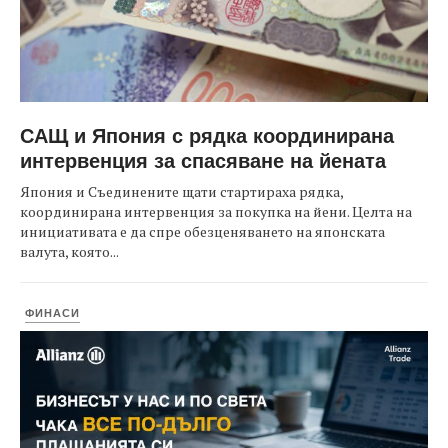
САЩ и Япония с рядка координирана
интервенция за спасяване на йената
Япония и Съединените щати стартираха рядка,
координирана интервенция за покупка на йени. Целта на
инициативата е да спре обезценяването на японската
валута, която...
ФИНАСИ