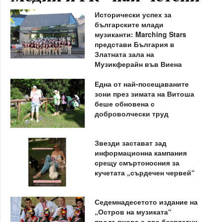
Исторически успех за
българските млади
музиканти: Marching Stars
представи България в
Златната зала на
Музикферайн във Виена
Една от най-посещаваните
зони през зимата на Витоша
беше обновена с
доброволчески труд
Звезди застават зад
информационна кампания
срещу смъртоносния за
кучетата „сърдечен червей“
Седемнадесетото издание на
„Остров на музиката“
продължава с два безплатни