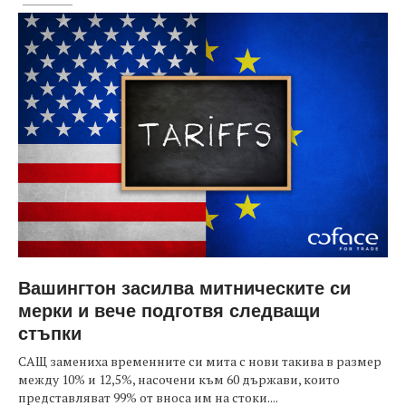
Вашингтон засилва митническите си
мерки и вече подготвя следващи
стъпки
САЩ замениха временните си мита с нови такива в размер
между 10% и 12,5%, насочени към 60 държави, които
представляват 99% от вноса им на стоки....