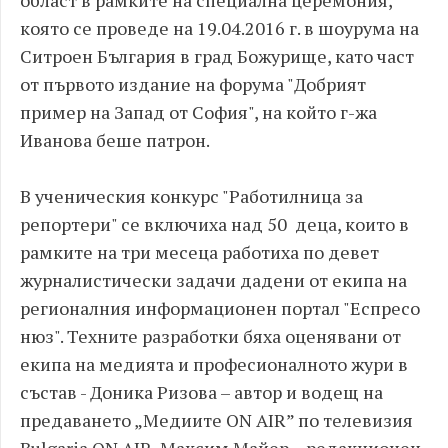
област в рамките на специална церемония,
която се проведе на 19.04.2016 г. в шоурума на
Ситроен България в град Божурище, като част
от първото издание на форума "Добрият
пример на Запад от София", на който г-жа
Иванова беше патрон.
В ученическия конкурс "Работилница за
репортери" се включиха над 50 деца, които в
рамките на три месеца работиха по девет
журналистически задачи дадени от екипа на
регионалния информационен портал "Еспресо
нюз". Техните разработки бяха оценявани от
екипа на медията и професионалното жури в
състав - Доника Ризова – автор и водещ на
предаването „Медиите ON AIR” по телевизия