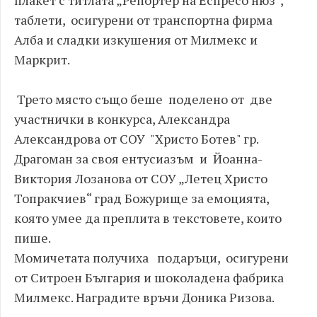
плакет с титлата „Репортер на Еспресо нюз“,
таблети, осигурени от транспортна фирма
Алба и сладки изкушения от Милмекс и
Маркрит.
Трето място също беше поделено от две
участнички в конкурса, Александра
Александрова от СОУ "Христо Ботев" гр.
Драгоман за своя ентусиазъм и Йоанна-
Виктория Лозанова от СОУ „Летец Христо
Топракчиев“ град Божурище за емоцията,
която умее да преплита в текстовете, които
пише.
Момичетата получиха подаръци, осигурени
от Ситроен България и шоколадена фабрика
Милмекс. Наградите връчи Доника Ризова.