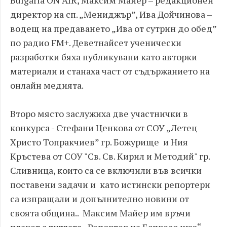
Bulgaria ON AIR, Максим Майер – редакционен
директор на сп. „Мениджър”, Ивa Дойчинова –
водещ на предаването „Ива от сутрин до обед”
по радио FM+. Деветнайсет ученически
разработки бяха публикувани като авторки
материали и станаха част от съдържанието на
онлайн медията.
Второ място заслужиха две участнички в
конкурса - Стефани Ценкова от СОУ „Летец
Христо Топракчиев” гр. Божурище и Ния
Кръстева от СОУ "Св. Св. Кирил и Методий" гр.
Сливница, които са се включили във всички
поставени задачи и като истински репортери
са изпращали и допълнително новини от
своята община.. Максим Майер им връчи