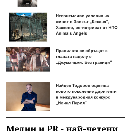
Неприемливи условия на
живот в Зоокът „Кенана“,
Хасково, регистрират от НПО
Animals Angels
Правилата се обръщат с
главата надолу с
„Джуманджи: Без граници“
Найден Тодоров оценява
новото поколение диригенти
в международния конкурс
„Йонел Перля“
Медии и PR - най-четени