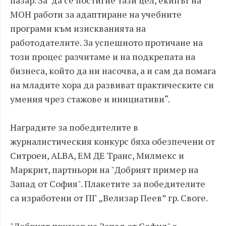
пазар. За да се постигне тази цел, екипът на
МОН работи за адаптиране на учебните
програми към изискванията на
работодателите. За успешното протичане на
този процес разчитаме и на подкрепата на
бизнеса, който да ни насочва, а и сам да помага
на младите хора да развиват практическите си
умения чрез стажове и инициативи“.
Наградите за победителите в
журналистическия конкурс бяха обезпечени от
Ситроен, ALBA, ЕМ ДЕ Транс, Милмекс и
Маркрит, партньори на "Добрият пример на
Запад от София". Плакетите за победителите
са изработени от ПГ „Велизар Пеев” гр. Своге.