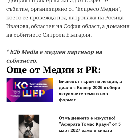
"Добрият пример на Запад от София" е
събитие, организирано от "Еспресо Медия",
което се провежда под патронажа на Росица
Иванова, областен на София област, a домакин
на събитието Ситроен България.
* b2b Media е медиен партньор на
събитието.
Още от Медии и PR:
Бизнесът търси не лекции, а
диалог: Кошер 2026 събира
актуалните теми в нов
формат
Отмъщението е изкуство!
"Аферата Томас Краун" от 5
март 2027 само в кината