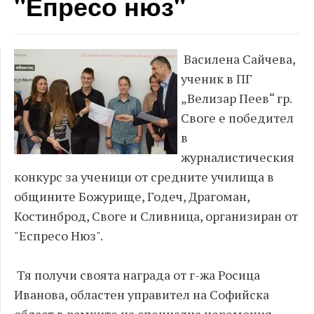
"Епресо нюз"
Василена Сайчева,
ученик в ПГ
„Велизар Пеев“ гр.
Своге е победител
в
журналистическия
конкурс за ученици от средните училища в
общините Божурище, Годеч, Драгоман,
Костинброд, Своге и Сливница, организиран от
"Еспресо Нюз".
Тя получи своята награда от г-жа Росица
Иванова, областен управител на Софийска