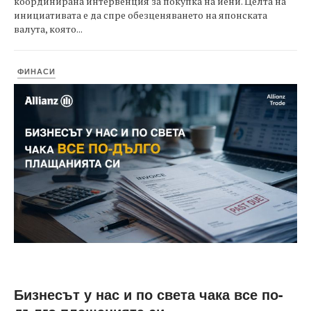
координирана интервенция за покупка на йени. Целта на
инициативата е да спре обезценяването на японската
валута, която...
ФИНАСИ
Бизнесът у нас и по света чака все по-