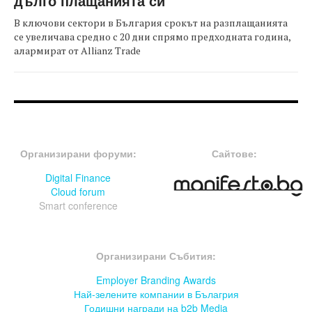
дълго плащанията си
В ключови сектори в България срокът на разплащанията
се увеличава средно с 20 дни спрямо предходната година,
алармират от Allianz Trade
FOOTER-ФОРУМИ
FOOTER-MIDDLE
Организирани форуми:
Сайтове:
Digital Finance
Cloud forum
Smart conference
FOOTER-СЪБИТИЯ
Организирани Събития:
Employer Branding Awards
Най-зелените компании в Бълагрия
Годишни награди на b2b Media