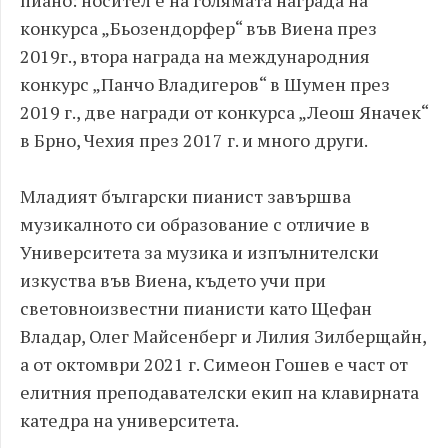
конкурса „Бьозендорфер“ във Виена през
2019г., втора награда на международния
конкурс „Панчо Владигеров“ в Шумен през
2019 г., две награди от конкурса „Леош Яначек“
в Брно, Чехия през 2017 г. и много други.
Младият български пианист завършва
музикалното си образование с отличие в
Университета за музика и изпълнителски
изкуства във Виена, където учи при
световноизвестни пианисти като Щефан
Владар, Олег Майсенберг и Лилия Зилберщайн,
а от октомври 2021 г. Симеон Гошев е част от
елитния преподавателски екип на клавирната
катедра на университета.