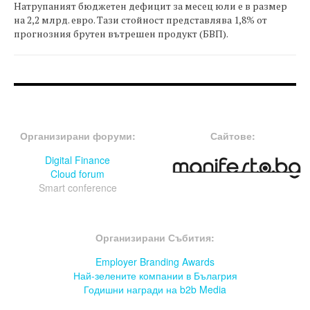
Натрупаният бюджетен дефицит за месец юли е в размер
на 2,2 млрд. евро. Тази стойност представлява 1,8% от
прогнозния брутен вътрешен продукт (БВП).
FOOTER-ФОРУМИ
FOOTER-MIDDLE
Организирани форуми:
Сайтове:
Digital Finance
Cloud forum
Smart conference
FOOTER-СЪБИТИЯ
Организирани Събития:
Employer Branding Awards
Най-зелените компании в Бълагрия
Годишни награди на b2b Media