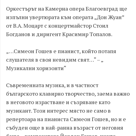
Оркестърът на Камерна опера Благоевград ще
изпълни увертюрата към операта „Дон Жуан”
от В.А. Моцарт с концертмайстор Стоил
Богданов и диригент Красимир Топалов.
„…Симеон Гошев е пианист, който потапя
слушателя в своя невидим свят…“ – „
Музикални хоризонти“
Съвременната музика, и в частност
българското клавирно творчество, заема важно
в неговото израстване и съзряване като
музикант. Този интерес място не само в
репертоара на пианиста Симеон Гошев, но и е
събуден още в най-ранна възраст от неговия
баща – композитора Йордан Гошев, чиито