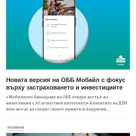
Новата версия на ОББ Мобайл с фокус
върху застраховането и инвестициите
• Мобилното банкиране на ОББ отваря достъп до
инвестиции с AI (изкуствен интетелкт)• Клиентите на ДЗИ
вече могат да следят своите лимити и покрития...
НОВИНИ