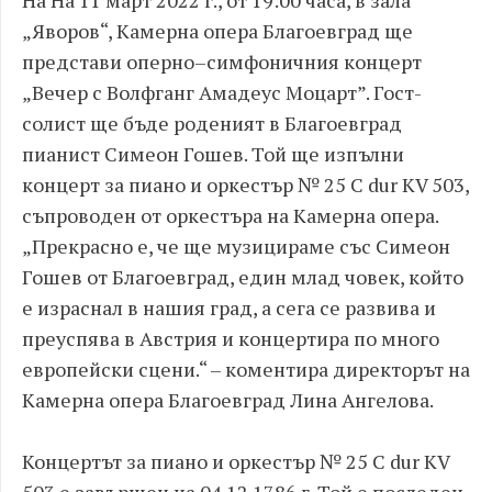
„Яворов“, Камерна опера Благоевград ще
представи оперно–симфоничния концерт
„Вечер с Волфганг Амадеус Моцарт”. Гост-
солист ще бъде роденият в Благоевград
пианист Симеон Гошев. Той ще изпълни
концерт за пиано и оркестър № 25 C dur KV 503,
съпроводен от оркестъра на Камерна опера.
„Прекрасно е, че ще музицираме със Симеон
Гошев от Благоевград, един млад човек, който
е израснал в нашия град, а сега се развива и
преуспява в Австрия и концертира по много
европейски сцени.“ – коментира директорът на
Камерна опера Благоевград Лина Ангелова.
Концертът за пиано и оркестър № 25 C dur KV
503 е завършен на 04.12.1786 г. Той е последен