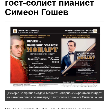
гост-солист пианист
Симеон Гошев
„Вечер с Волфганг Амадеус Моцарт” - оперно–симфоничен концерт
на Камерна опера Благоевград с гост-солист пианист Симеон Гошев
​На На 11 март 2022 г., от 19:00 часа, в зала