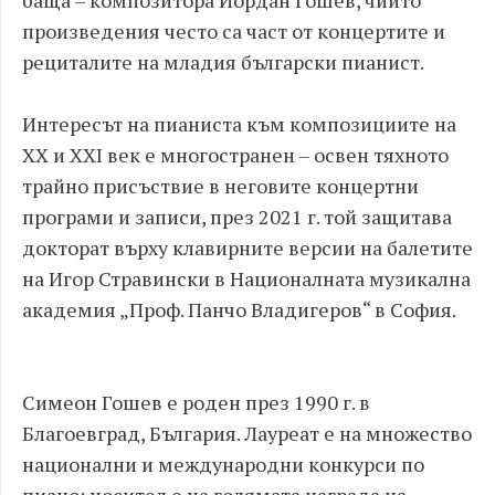
произведения често са част от концертите и
рециталите на младия български пианист.
Интересът на пианиста към композициите на
ХХ и ХХI век е многостранен – освен тяхното
трайно присъствие в неговите концертни
програми и записи, през 2021 г. той защитава
докторат върху клавирните версии на балетите
на Игор Стравински в Националната музикална
академия „Проф. Панчо Владигеров“ в София.
Симеон Гошев е роден през 1990 г. в
Благоевград, България. Лауреат е на множество
национални и международни конкурси по
пиано: носител е на голямата награда на