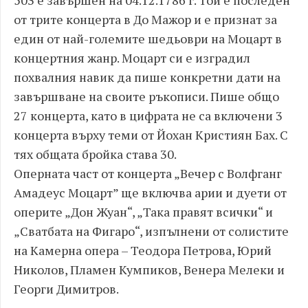
от трите концерта в До Мажор и е признат за
един от най-големите шедьоври на Моцарт в
концертния жанр. Моцарт си е изградил
похвалния навик да пише конкретни дати на
завършване на своите ръкописи. Пише общо
27 концерта, като в цифрата не са включени 3
концерта върху теми от Йохан Кристиян Бах. С
тях общата бройка става 30.
Оперната част от концерта „Вечер с Волфганг
Амадеус Моцарт” ще включва арии и дуети от
оперите „Дон Жуан“, „Така правят всички“ и
„Сватбата на Фигаро“, изпълнени от солистите
на Камерна опера – Теодора Петрова, Юрий
Николов, Пламен Кумпиков, Венера Мелеки и
Георги Димитров.