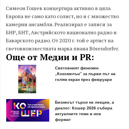
Симеон Гошев концертира активно в цяла
Европа не само като солист, но и с множество
камерни ансамбли. Реализирал е записи за
БНР, БНТ, Австрийското национално радио и
Баварското радио. От 2020 г. той е артист на
световноизвестната марка пиана Bösendorfer.
Още от Медии и PR:
Световният феномен
„Кокомелън“ за първи път на
голям екран през февруари
Бизнесът търси не лекции, а
диалог: Кошер 2026 събира
актуалните теми в нов
формат