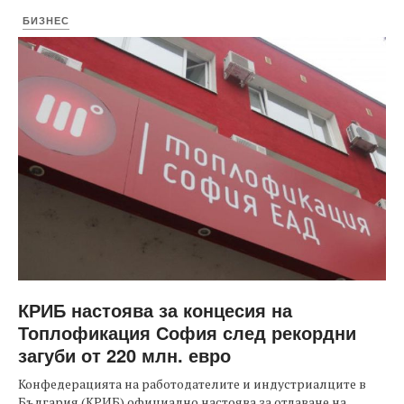
БИЗНЕС
КРИБ настоява за концесия на
Топлофикация София след рекордни
загуби от 220 млн. евро
Конфедерацията на работодателите и индустриалците в
България (КРИБ) официално настоява за отдаване на