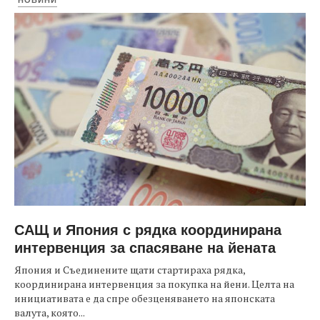
САЩ и Япония с рядка координирана
интервенция за спасяване на йената
Япония и Съединените щати стартираха рядка,
координирана интервенция за покупка на йени. Целта на
инициативата е да спре обезценяването на японската
валута, която...