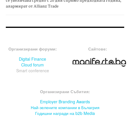
се увеличава средно с 20 дни спрямо предходната година,
алармират от Allianz Trade
FOOTER-ФОРУМИ
FOOTER-MIDDLE
Организирани форуми:
Сайтове:
Digital Finance
Cloud forum
Smart conference
FOOTER-СЪБИТИЯ
Организирани Събития:
Employer Branding Awards
Най-зелените компании в Бълагрия
Годишни награди на b2b Media