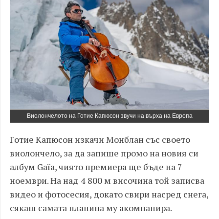
Виолончелото на Готие Капюсон звучи на върха на Европа
Готие Капюсон изкачи Монблан със своето
виолончело, за да запише промо на новия си
албум Gaïa, чиято премиера ще бъде на 7
ноември. На над 4 800 м височина той записва
видео и фотосесия, докато свири насред снега,
сякаш самата планина му акомпанира.