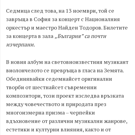
Седмица след това, на 13 ноември, той се
завръща в София за концерт с Националния
оркестър и маестро Найден Тодоров. Билетите
за концерта в зала
„България” са почти
изчерпани.
В новия албум на световноизвестния музикант
виолончелото се превръща в гласа на Земята.
Обединявайки седемнайсет оригинални
творби от шестнайсет съвременни
композитори, този проект изследва връзката
между човечеството и природата през
многоизмерна призма – черпейки
вдъхновение от различни музикални жанрове,
естетики и културни влияния, както и от