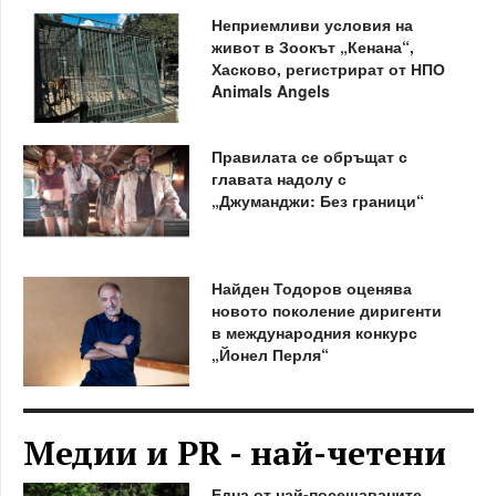
Неприемливи условия на
живот в Зоокът „Кенана“,
Хасково, регистрират от НПО
Animals Angels
Правилата се обръщат с
главата надолу с
„Джуманджи: Без граници“
Найден Тодоров оценява
новото поколение диригенти
в международния конкурс
„Йонел Перля“
Медии и PR - най-четени
Една от най-посещаваните