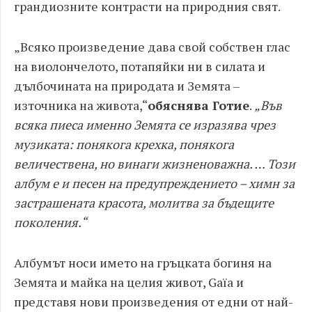
грандиозните контрасти на природния свят.
„Всяко произведение дава свой собствен глас
на виолончелото, потапяйки ни в силата и
дълбочината на природата и Земята –
източника на живота,“
обяснява Готие
.
„Във
всяка пиеса именно Земята се изразява чрез
музиката: понякога крехка, понякога
величествена, но винаги жизненоважна. … Този
албум е и песен на предупреждението – химн за
застрашената красота, молитва за бъдещите
поколения.“
Албумът носи името на гръцката богиня на
Земята и майка на целия живот, Gaïa и
представя нови произведения от едни от най-