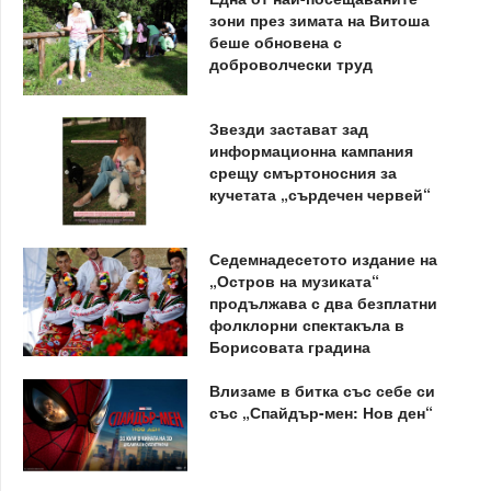
зони през зимата на Витоша
беше обновена с
доброволчески труд
Звезди застават зад
информационна кампания
срещу смъртоносния за
кучетата „сърдечен червей“
Седемнадесетото издание на
„Остров на музиката“
продължава с два безплатни
фолклорни спектакъла в
Борисовата градина
Влизаме в битка със себе си
със „Спайдър-мен: Нов ден“