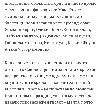
иновативните композитори на нашето време –
от утвърдени фигури като Макс Рихтер,
Лудовико Ейнауди и Джо Хисаиши, до
блестящи нови таланти като Арманд Амар,
Жасмин Барнс, Оливия Бели, Кентън Блаш,
Майкъл Канитро, JB Дюнкел, Миси Мацоли,
Габриела Монтеро, Нико Мули, Ксавие Фоули и
Айана Уитър-Джонсън.
Капюсон черпи вдъхновение и от своето
детство в Савойя, сред идиличната сърцевина
на Френските Алпи, между тучни хълмове и
внушителни върхове – включително и най-
високия в Европа – величествения Монблан.
Именно там се ражда детската му мечта да
изкачи този заснежен гигант – мечта, която