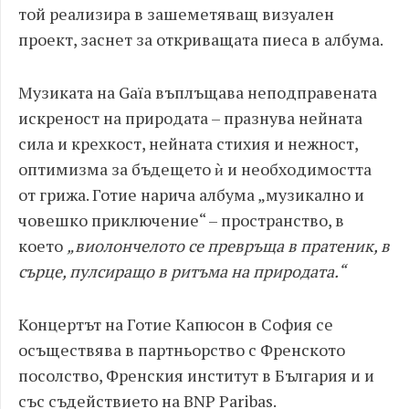
той реализира в зашеметяващ визуален
проект, заснет за откриващата пиеса в албума.
Музиката на Gaïa въплъщава неподправената
искреност на природата – празнува нейната
сила и крехкост, нейната стихия и нежност,
оптимизма за бъдещето ѝ и необходимостта
от грижа. Готие нарича албума „музикално и
човешко приключение“ – пространство, в
което
„виолончелото се превръща в пратеник, в
сърце, пулсиращо в ритъма на природата.“
Концертът на Готие Капюсон в София се
осъществява в партньорство с Френското
посолство, Френския институт в България и и
със съдействието на BNP Paribas.