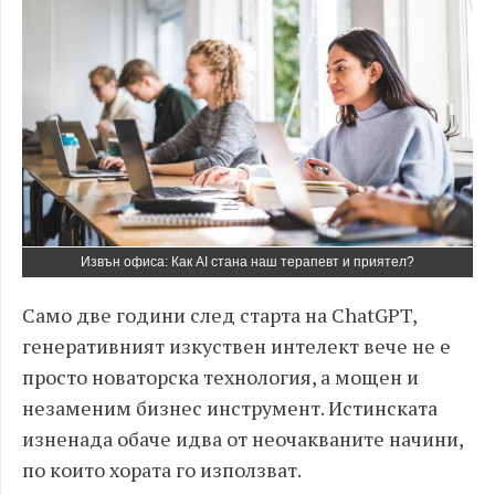
Извън офиса: Как AI стана наш терапевт и приятел?
Само две години след старта на ChatGPT,
генеративният изкуствен интелект вече не е
просто новаторска технология, а мощен и
незаменим бизнес инструмент. Истинската
изненада обаче идва от неочакваните начини,
по които хората го използват.