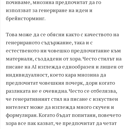
почиваме, мнозина предпочитат да го
използват за генериране на идеи и
брейнсторминг.
Това може да се обясни както с качеството на
генерираното съдържание, така и с
естественото ни човешко предпочитание към
материали, създадени от хора. Често стилът на
писане на AI изглежда еднообразен и лишен от
индивидуалност, което кара мнозина да
предпочитат човешкия почерк, дори когато
разликата не е очевидна. Често се отбелязва,
че генеративният стил на писане с изкуствен
интелект може да изглежда много скучен и
формулиран. Когато бъдат попитани, повечето
хора все пак казват, че предпочитат да четат