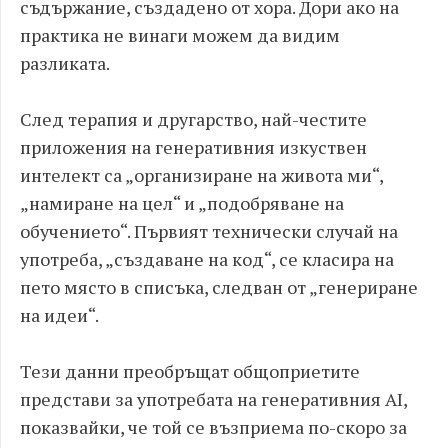
съдържание, създадено от хора. Дори ако на
практика не винаги можем да видим
разликата.
След терапия и другарство, най-честите
приложения на генеративния изкуствен
интелект са „организиране на живота ми“,
„намиране на цел“ и „подобряване на
обучението“. Първият технически случай на
употреба, „създаване на код“, се класира на
пето място в списъка, следван от „генериране
на идеи“.
Тези данни преобръщат общоприетите
представи за употребата на генеративния AI,
показвайки, че той се възприема по-скоро за