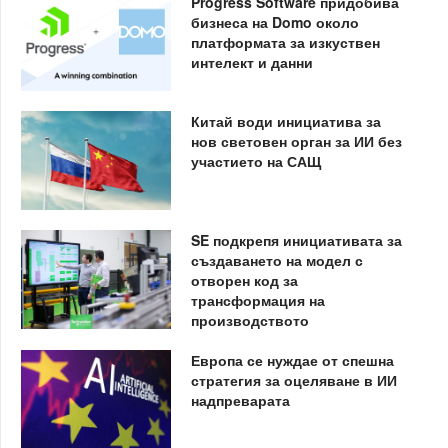
Progress Software придобива
бизнеса на Domo около
платформата за изкуствен
интелект и данни
Китай води инициатива за
нов световен орган за ИИ без
участието на САЩ
SE подкрепя инициативата за
създаването на модел с
отворен код за
трансформация на
производството
Европа се нуждае от спешна
стратегия за оцеляване в ИИ
надпреварата