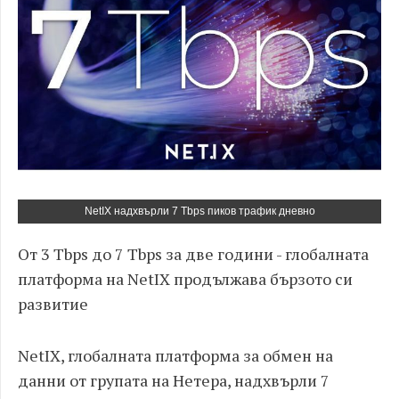
NetIX надхвърли 7 Tbps пиков трафик дневно
От 3 Tbps до 7 Tbps за две години - глобалната
платформа на NetIX продължава бързото си
развитие
NetIX, глобалната платформа за обмен на
данни от групата на Нетера, надхвърли 7