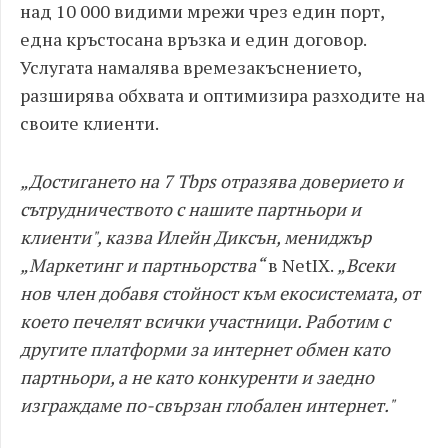
над 10 000 видими мрежи чрез един порт,
една кръстосана връзка и един договор.
Услугата намалява времезакъснението,
разширява обхвата и оптимизира разходите на
своите клиенти.
„Достигането на 7 Tbps отразява доверието и
сътрудничеството с нашите партньори и
клиенти", казва Илейн Диксън, мениджър
„Маркетинг и партньорства“
в NetIX.
„Всеки
нов член добавя стойност към екосистемата, от
което печелят всички участници. Работим с
другите платформи за интернет обмен като
партньори, а не като конкуренти и заедно
изграждаме по-свързан глобален интернет."