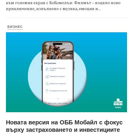
към големия екран с КоКомелън: Филмът – изцяло ново
приключение, изпълнено с музика, емоция и...
БИЗНЕС
Новата версия на ОББ Мобайл с фокус
върху застраховането и инвестициите