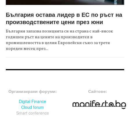
България остава лидер в ЕС по ръст на
производствените цени през юни
България запазва позицията си на страна с най-висок
годишен ръст на цените на производител в
промишлеността в целия Европейски съюз за трети
пореден месец през...
FOOTER-ФОРУМИ
FOOTER-MIDDLE
Организирани форуми:
Сайтове:
Digital Finance
Cloud forum
Smart conference
FOOTER-СЪБИТИЯ