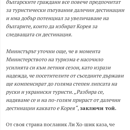
българските граждани все повече предпочитат
за туристически пътувания далечни дестинации
и има добър потенциал за увеличаване на
българите, които да избират Корея за
следващата си дестинация.
Министърът уточни още, че в момента
Министерството на туризма е насочило
усилията си към летния сезон, като изрази
надежда, че посетителите от съседните държави
ще компенсират до голяма степен липсата на
руски и украински туристи. „Разбира се,
надяваме се и на по-голям прираст от далечни
дестинации каквато е Корея“
,
заключи той.
От своя страна посланик Ли Хо-шик каза, че