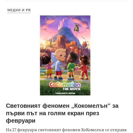
МЕДИИ И PR
Световният феномен „Кокомелън“ за
първи път на голям екран през
февруари
На 27 февруари световният феномен КоКомелън се отправя