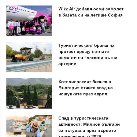
Wizz Air добавя осми самолет
в базата си на летище София
Туристическият бранш на
протест срещу летните
ремонти по ключови пътни
артерии
Хотелиерският бизнес в
България отчита спад на
нощувките през април
Спад в туристическата
активност: Милион българи
са пътували през първото
тримесечие на 2026