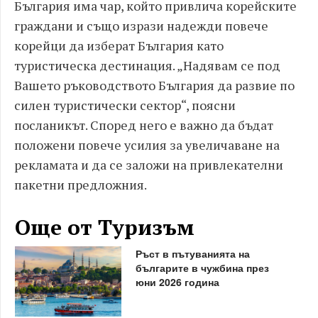
България има чар, който привлича корейските
граждани и също изрази надежди повече
корейци да изберат България като
туристическа дестинация. „Надявам се под
Вашето ръководството България да развие по
силен туристически сектор“, поясни
посланикът. Според него е важно да бъдат
положени повече усилия за увеличаване на
рекламата и да се заложи на привлекателни
пакетни предложния.
Още от Туризъм
Ръст в пътуванията на
българите в чужбина през
юни 2026 година