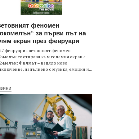
ветовният феномен
окомелън“ за първи път на
лям екран през февруари
27 февруари световният феномен
омелън се отправя към големия екран с
Комелън: Филмът – изцяло ново
ключение, изпълнено с музика, емоция и...
ОВИНИ