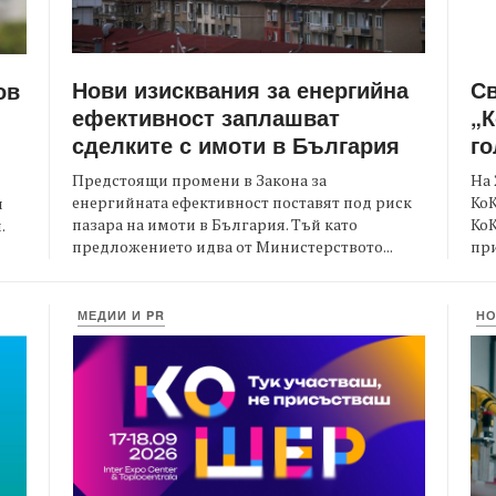
Нови изисквания за енергийна
С
ов
ефективност заплашват
„К
сделките с имоти в България
го
Предстоящи промени в Закона за
На 
енергийната ефективност поставят под риск
КоК
и
пазара на имоти в България. Тъй като
Ко
.
предложението идва от Министерството...
при
МЕДИИ И PR
Н