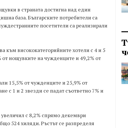
щувки в страната достигна над един
дишна база. Българските потребители са
 чуждестранните посетители са реализирали
Т
ч
а към висококатегорийните хотели с 4 и 5
5% от нощувките на чужденците и 49,2% от
нали 15,5% от чужденците и 25,9% от
ане с 1 и 2 звезди се падат съответно 7% и
е увеличил с 8,2% спрямо декември
бщо 524 хиляди. Ръстът се разпределя