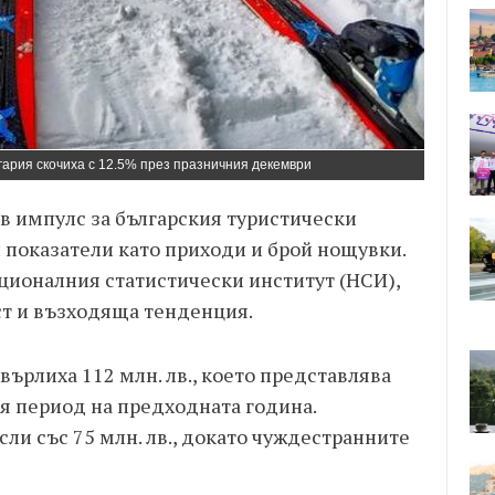
гария скочиха с 12.5% през празничния декември
 импулс за българския туристически
 показатели като приходи и брой нощувки.
ионалния статистически институт (НСИ),
т и възходяща тенденция.
ърлиха 112 млн. лв., което представлява
 период на предходната година.
ли със 75 млн. лв., докато чуждестранните