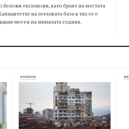
 бележи експанзия, като броят на местата
Капацитетът на легловата база в тях се е
същия месец на миналата година.
НОВИНИ
МЕ