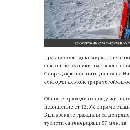
Приходите на хотелиерите в Бъл
Празничният декември донесе нов
сектор, бележейки ръст в ключови
Според официалните данни на Нац
секторът демонстрира устойчивос
Общите приходи от нощувки надхв
повишение от 12,5% спрямо същия
Българските граждани са допринес
туристи са генерирали 37 млн. лв.