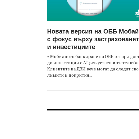
Новата версия на ОББ Моба
с фокус върху застраховане
и инвестициите
• Мобилното банкиране на ОББ отваря дос
до инвестиции с AI (изкуствен интетелкт)•
Клиентите на ДЗИ вече могат да следят св
лимити и покрития...
FOOTER-ФОРУМИ