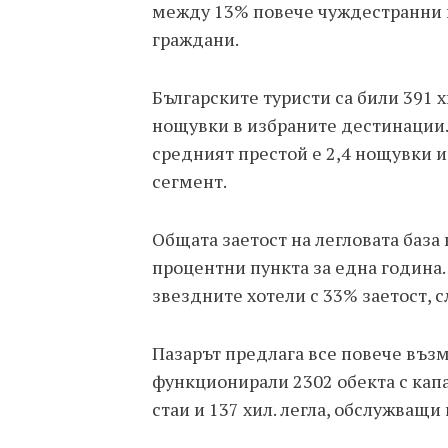
между 13% повече чуждестранни 
граждани.
Българските туристи са били 391 
нощувки в избраните дестинации. 
средният престой е 2,4 нощувки 
сегмент.
Общата заетост на легловата база 
процентни пункта за една година.
звездните хотели с 33% заетост, 
Пазарът предлага все повече въз
функционирали 2302 обекта с капац
стаи и 137 хил. легла, обслужващи