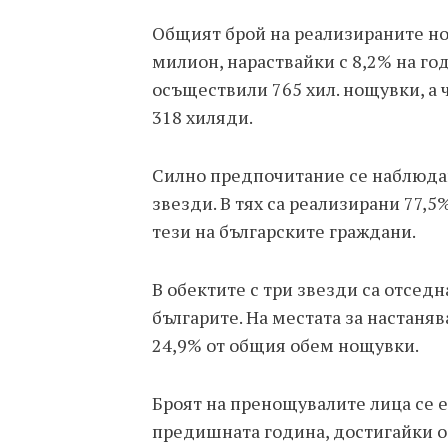
Общият брой на реализираните но
милион, нараствайки с 8,2% на го
осъществили 765 хил. нощувки, а
318 хиляди.
Силно предпочитание се наблюдав
звезди. В тях са реализирани 77,
тези на българските граждани.
В обектите с три звезди са отсед
българите. На местата за настаняв
24,9% от общия обем нощувки.
Броят на пренощувалите лица се 
предишната година, достигайки о