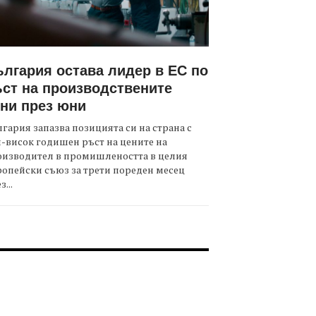
лгария остава лидер в ЕС по
ст на производствените
ни през юни
гария запазва позицията си на страна с
-висок годишен ръст на цените на
оизводител в промишлеността в целия
опейски съюз за трети пореден месец
з...
OOTER-СЪБИТИЯ