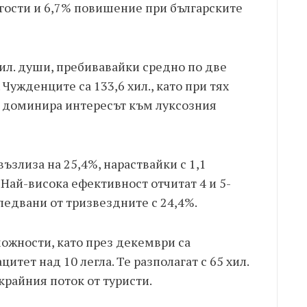
гости и 6,7% повишение при българските
хил. души, пребивавайки средно по две
Чужденците са 133,6 хил., като при тях
и доминира интересът към луксозния
възлиза на 25,4%, нараствайки с 1,1
 Най-висока ефективност отчитат 4 и 5-
следвани от тризвездните с 24,4%.
можности, като през декември са
итет над 10 легла. Те разполагат с 65 хил.
 крайния поток от туристи.