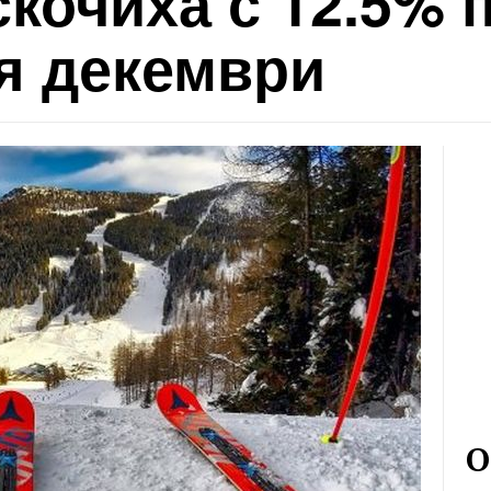
кочиха с 12.5% 
я декември
О