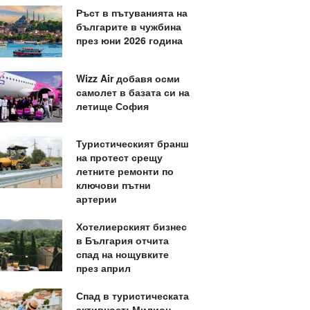
Ръст в пътуванията на
българите в чужбина
през юни 2026 година
Wizz Air добавя осми
самолет в базата си на
летище София
Туристическият бранш
на протест срещу
летните ремонти по
ключови пътни
артерии
Хотелиерският бизнес
в България отчита
спад на нощувките
през април
Спад в туристическата
активност: Милион