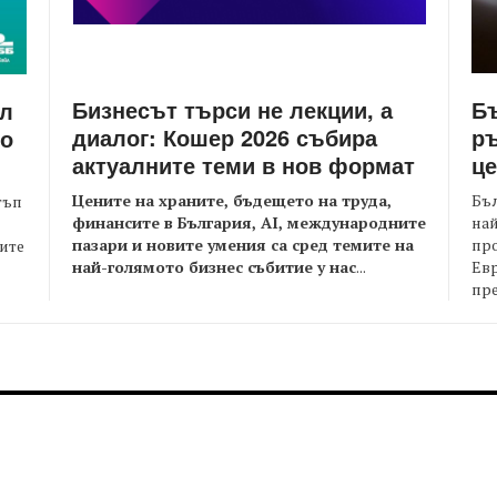
Бизнесът търси не лекции, а
Бъ
йл
диалог: Кошер 2026 събира
ръ
то
актуалните теми в нов формат
це
Цените на храните, бъдещето на труда,
Бъл
тъп
финансите в България, AI, международните
най
пазари и новите умения са сред темите на
пр
оите
най-голямото бизнес събитие у нас
...
Евр
пре
FOOTER-MIDDLE
F