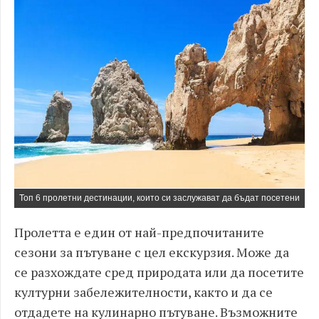
Топ 6 пролетни дестинации, които си заслужават да бъдат посетени
Пролетта е един от най-предпочитаните
сезони за пътуване с цел екскурзия. Може да
се разхождате сред природата или да посетите
културни забележителности, както и да се
отдадете на кулинарно пътуване. Възможните