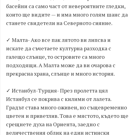
басейни са само част от невероятните гледки,
които ще видите — и има много голям шанс да
станете свидетели на Северното сияние.
✓ Малта- Ако все пак лятото ви липсва и
искате да съчетаете културна разходка с
галещо слънце, то островите са много
подходящи. А Малта може да ви очарова с
прекрасна храна, слънце и много история.
✓ Истанбул-Турция- През пролетта цял
Истанбул се покрива с килими от лалета.
Градът става много оживен, но същевременно
цветен и приветлив. Това е мястото, където ще
срещнете духа на Ориента, заедно с
величествения облик на един истински