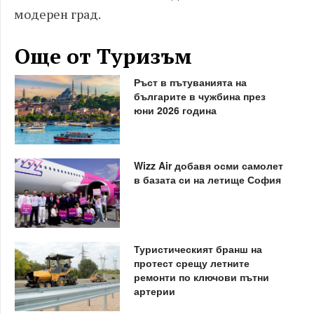
модерен град.
Още от Туризъм
Ръст в пътуванията на
българите в чужбина през
юни 2026 година
Wizz Air добавя осми самолет
в базата си на летище София
Туристическият бранш на
протест срещу летните
ремонти по ключови пътни
артерии