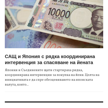
САЩ и Япония с рядка координирана
интервенция за спасяване на йената
Япония и Съединените щати стартираха рядка,
координирана интервенция за покупка на йени. Целта на
инициативата е да спре обезценяването на японската
валута, която...