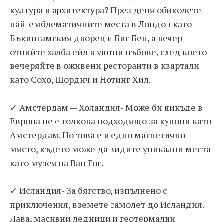
култура и архитектура? През деня обиколете
най-емблематичните места в Лондон като
Бъкингамския дворец и Биг Бен, а вечер
отпийте халба ейл в уютни пъбове, след което
вечеряйте в оживени ресторанти в квартали
като Сохо, Шордич и Нотинг Хил.
✓ Амстердам — Холандия- Може би никъде в
Европа не е толкова подходящо за купони като
Амстердам. Но това е и едно магнетично
място, където може да видите уникални места
като музея на Ван Гог.
✓ Исландия- За бягство, изпълнено с
приключения, вземете самолет до Исландия.
Лава, масивни ледници и геотермални