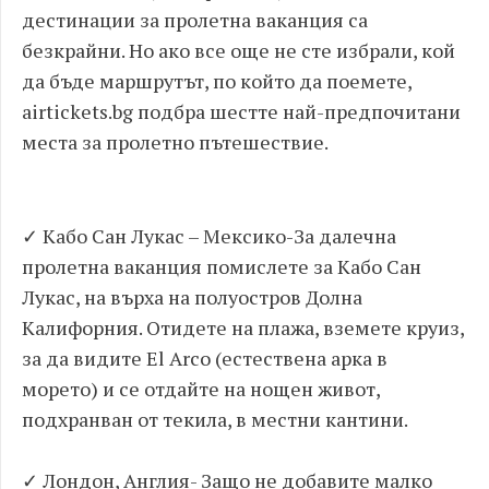
дестинации за пролетна ваканция са
безкрайни. Но ако все още не сте избрали, кой
да бъде маршрутът, по който да поемете,
airtickets.bg подбра шестте най-предпочитани
места за пролетно пътешествие.
✓ Кабо Сан Лукас – Мексико-За далечна
пролетна ваканция помислете за Кабо Сан
Лукас, на върха на полуостров Долна
Калифорния. Отидете на плажа, вземете круиз,
за ​​да видите El Arco (естествена арка в
морето) и се отдайте на нощен живот,
подхранван от текила, в местни кантини.
✓ Лондон, Англия- Защо не добавите малко