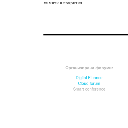
лимити и покрития...
FOOTER-ФОРУМИ
Организирани форуми:
Digital Finance
Cloud forum
Smart conference