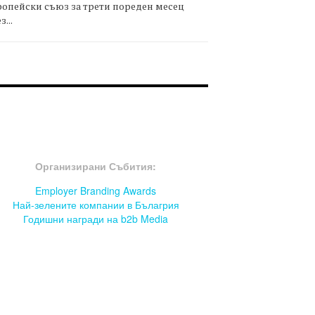
опейски съюз за трети пореден месец
з...
OOTER-СЪБИТИЯ
Организирани Събития:
Employer Branding Awards
Най-зелените компании в Бълагрия
Годишни награди на b2b Media