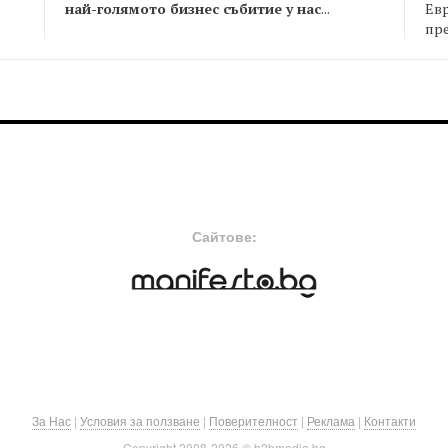
най-голямото бизнес събитие у нас
...
Евр
пре
FOOTER-MIDDLE
F
Сайтове:
За Нас
|
Условия за ползване
|
Поверителност
|
Реклама
|
Контакти
Copyright 2008-
2026 © b2bmedia.bg