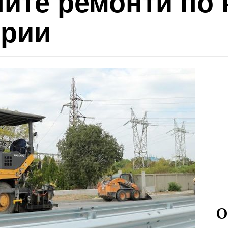
ните ремонти по
ерии
О