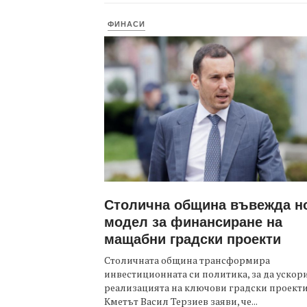
ФИНАСИ
Столична община въвежда н
модел за финансиране на
мащабни градски проекти
Столичната община трансформира
инвестиционната си политика, за да ускор
реализацията на ключови градски проекти
Кметът Васил Терзиев заяви, че...