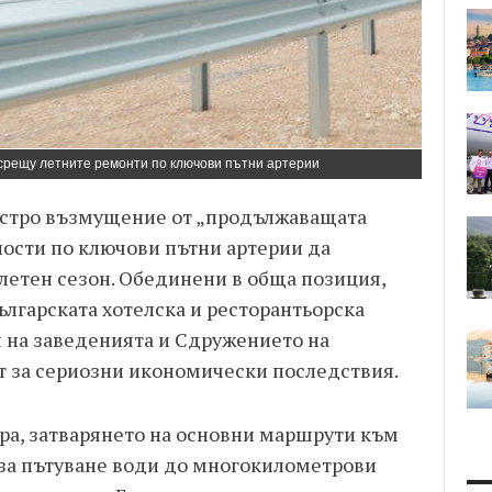
срещу летните ремонти по ключови пътни артерии
остро възмущение от „продължаващата
ости по ключови пътни артерии да
 летен сезон. Обединени в обща позиция,
лгарската хотелска и ресторантьорска
я на заведенията и Сдружението на
т за сериозни икономически последствия.
ра, затварянето на основни маршрути към
за пътуване води до многокилометрови