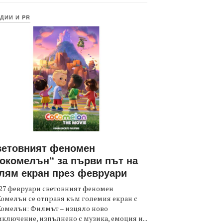
ДИИ И PR
ветовният феномен
окомелън“ за първи път на
лям екран през февруари
27 февруари световният феномен
омелън се отправя към големия екран с
Комелън: Филмът – изцяло ново
ключение, изпълнено с музика, емоция и...