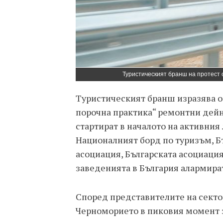
Туристическият бранш на протест 
Туристическият бранш изразява 
порочна практика“ ремонтни дейн
стартират в началото на активния
Националният борд по туризъм, Бъ
асоциация, Българската асоциаци
заведенията в България алармира
Според представителите на секто
Черноморието в пиковия момент 