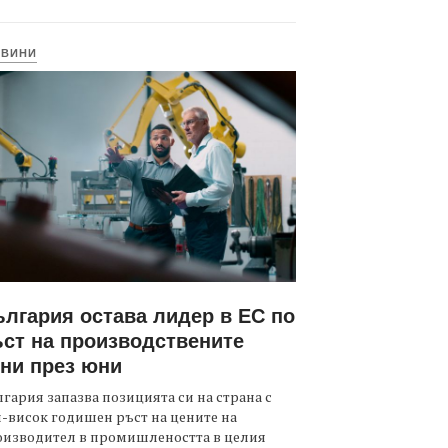
ОВИНИ
лгария остава лидер в ЕС по
ст на производствените
ни през юни
гария запазва позицията си на страна с
-висок годишен ръст на цените на
оизводител в промишлеността в целия