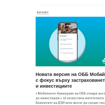
БИЗНЕС
Новата версия на ОББ Моба
с фокус върху застраховане
и инвестициите
• Мобилното банкиране на ОББ отваря дос
до инвестиции с AI (изкуствен интетелкт)•
Клиентите на ДЗИ вече могат да следят св