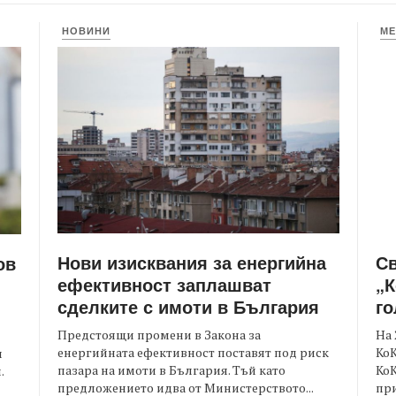
НОВИНИ
МЕ
Нови изисквания за енергийна
С
ов
ефективност заплашват
„К
сделките с имоти в България
го
Предстоящи промени в Закона за
На 
енергийната ефективност поставят под риск
КоК
и
пазара на имоти в България. Тъй като
Ко
.
предложението идва от Министерството...
при