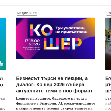
МЕДИИ И PR
Н
Бизнесът търси не лекции, а
Бъ
йл
диалог: Кошер 2026 събира
ръ
то
актуалните теми в нов формат
це
Цените на храните, бъдещето на труда,
Бъл
тъп
финансите в България, AI, международните
най
пазари и новите умения са сред темите на
пр
оите