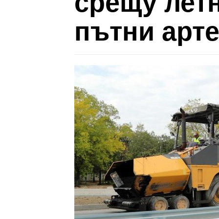
срещу лет
пътни арт