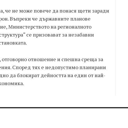
а, че не може повече да понася щети заради
рон. Въпреки че държавните планове
ие, Министерството на регионалното
труктура“ се призовават за незабавни
становката.
я, отговорно отношение и спешна среща за
ния. Според тях е недопустимо планирани
но да блокират дейността на един от най-
икономика.