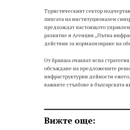
Туристическият сектор подчертав
липсата на институционален синх
предхождат настоящото управлен
развитие и Агенция „Пътна инфрас
действия за нормализиране на об
От бранша очакват ясна стратеги
обсъждане на предложените реше
инфраструктурни дейности ежегод
важните стълбове в българската 
Вижте още: