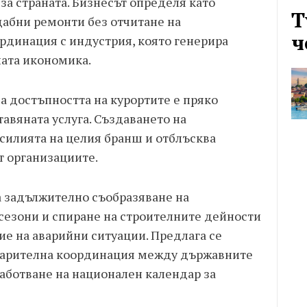
а страната. Бизнесът определя като
Т
абни ремонти без отчитане на
ч
рдинация с индустрия, която генерира
ата икономика.
 а достъпността на курортите е пряко
тавяната услуга. Създаването на
силията на целия бранш и отблъсква
т организациите.
а задължително съобразяване на
сезони и спиране на строителните дейности
ие на аварийни ситуации. Предлага се
варителна координация между държавните
работване на национален календар за