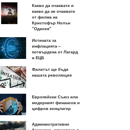
Какво да очаквате и
какво да не очаквате
от филма на
Кристофър Нолън
"Одисея"
Истината за
инфлацията –
потвърдена от Лагард
и ЕЦБ
Фалитът ще бъде
нашата революция
Европейски Съюз или
модерният финансов и
цифров концлагер
Административно
безсилие, опаковано в