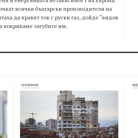
ени и енергийната независимост на Европа.
ключват всички български производители на
итаха да правят ток с руски газ, дойде “видов
а покриваме загубите им.
НОВИНИ
МЕ