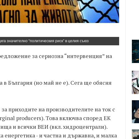
ига значително “политическия риск” в целия съюз
едложение за сериозна “интервенция” на
 в България (но май не е). Сега ще обясня
ч за приходите на производителите на ток с
arginal producers). Това включва според ЕК
ища и всички ВЕИ (вкл. хидроцентрали).
а енергетика - и частна и държавна, и малка