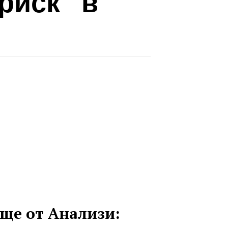
риск” в
ще от Анализи: