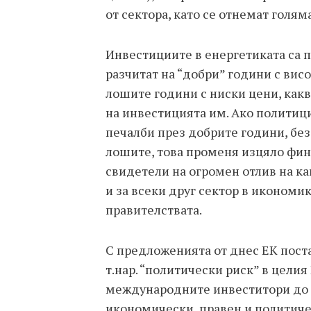
от сектора, като се отнемат голям
Инвестициите в енергетиката са 
разчитат на “добри” години с висо
лошите години с ниски цени, как
на инвестицията им. Ако политиц
печалби през добрите години, без
лошите, това променя изцяло фи
свидетели на огромен отлив на ка
и за всеки друг сектор в икономик
правителствата.
С предложенията от днес ЕК пост
т.нар. “политически риск” в целия 
международните инвеститори до 
икономически, правен и политиче