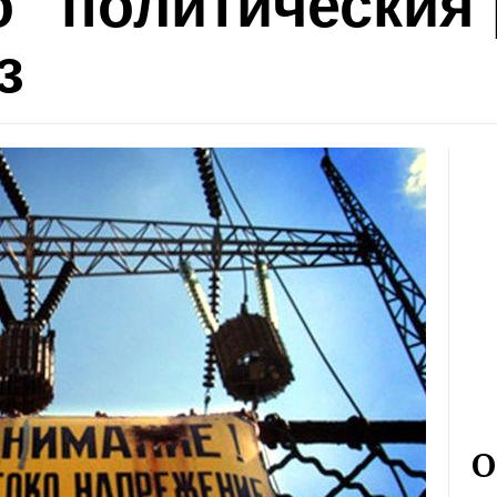
 “политическия 
з
О