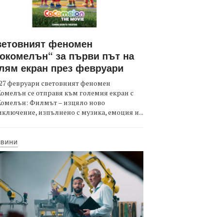
ветовният феномен
окомелън“ за първи път на
лям екран през февруари
27 февруари световният феномен
омелън се отправя към големия екран с
Комелън: Филмът – изцяло ново
ключение, изпълнено с музика, емоция и...
ОВИНИ