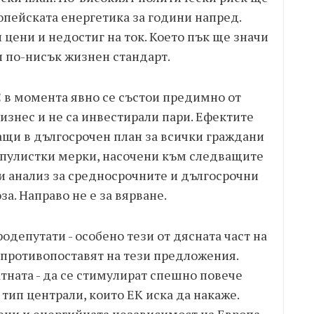
опейската енергетика за години напред.
 цени и недостиг на ток. Което пък ще значи
 по-нисък жизнен стандарт.
 в момента явно се състои предимно от
бизнес и не са инвестирали пари. Ефектите
ащи в дългосрочен план за всички граждани
популистки мерки, насочени към следващите
и анализ за средносрочните и дългосрочни
а. Направо не е за вярване.
одепутати - особено тези от дясната част на
е противопоставят на тези предложения.
тната - да се стимулират спешно повече
тип централи, които ЕК иска да накаже.