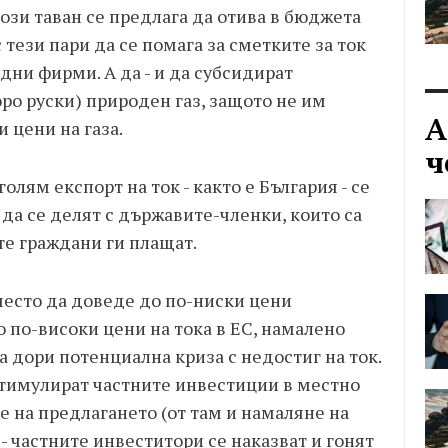
този таван се предлага да отива в бюджета
 тези пари да се помага за сметките за ток
дни фирми. А да - и да субсидират
оро руски) природен газ, защото не им
А
 цени на газа.
ч
олям експорт на ток - както е България - се
да се делят с държавите-членки, които са
те граждани ги плащат.
место да доведе до по-ниски цени
 по-високи цени на тока в ЕС, намалено
а дори потенциална криза с недостиг на ток.
 стимулират частните инвестиции в местно
е на предлагането (от там и намаляне на
 - частните инвеститори се наказват и гонят