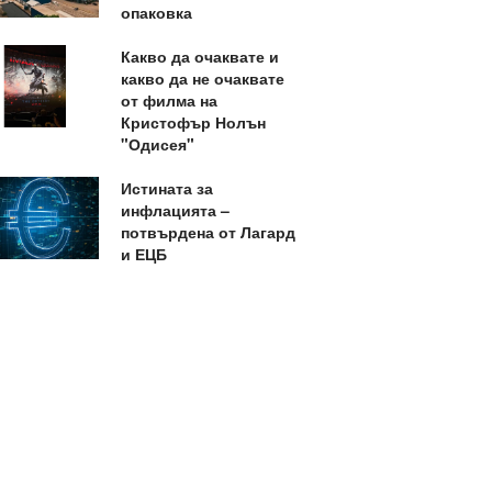
опаковка
Какво да очаквате и
какво да не очаквате
от филма на
Кристофър Нолън
"Одисея"
Истината за
инфлацията –
потвърдена от Лагард
и ЕЦБ