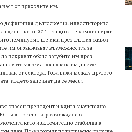
а част от приходите им.
по дефиниция дългосрочни. Инвеститорите
ки цени - като 2022 - защото те компенсират
вито неминуемо ще има през дългия живот
ите им ограничават възможността за
 да покриват обаче загубите им през
нансовата математика и можем да сме
питали от сектора. Това важи между другото
ата, където започнат да се месят
авя опасен прецедент и вдига значително
ЕС - част от света, разглеждана от
момента като изключително стабилна в
ски план. По-високият политически риск ще