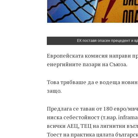
ЕК поставя опасен прецедент и вд
Европейската комисия направи пр
енергийните пазари на Съюза.
Това трябваше да е водеща новина
защо.
Предлага се таван от 180 евро/мв
ниска себестойност (т.нар. infram
всички АЕЦ, ТЕЦ на лигнитни въгл
Тоест на практика цялата българск