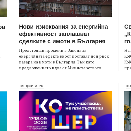
Нови изисквания за енергийна
С
ов
ефективност заплашват
„К
сделките с имоти в България
го
Предстоящи промени в Закона за
На 
енергийната ефективност поставят под риск
КоК
и
пазара на имоти в България. Тъй като
Ко
.
предложението идва от Министерството...
при
МЕДИИ И PR
Н