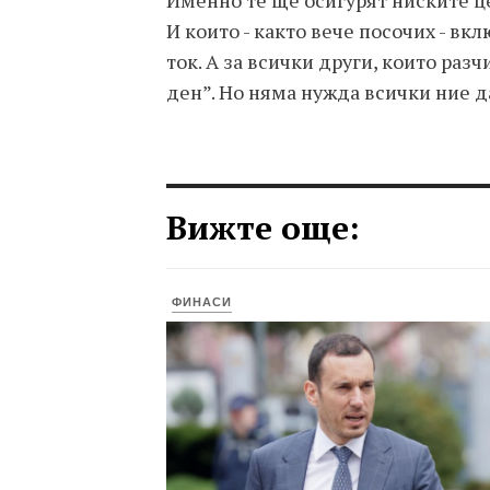
Именно те ще осигурят ниските ц
И които - както вече посочих - в
ток. А за всички други, които разч
ден”. Но няма нужда всички ние д
Вижте още:
ФИНАСИ