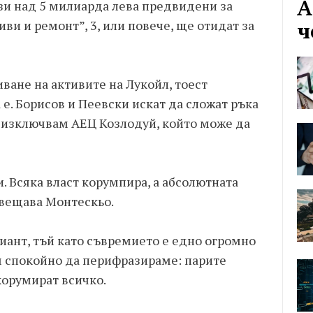
А
тези над 5 милиарда лева предвидени за
ви и ремонт”, 3, или повече, ще отидат за
ч
ване на активите на Лукойл, тоест
 е. Борисов и Пеевски искат да сложат ръка
, изключвам АЕЦ Козлодуй, който може да
и. Всяка власт корумпира, а абсолютната
авещава Монтескьо.
иант, тъй като съвремието е едно огромно
 спокойно да перифразираме: парите
корумират всичко.