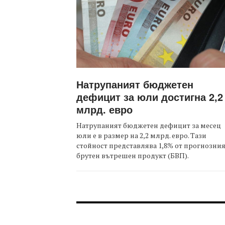
Натрупаният бюджетен
дефицит за юли достигна 2,2
млрд. евро
Натрупаният бюджетен дефицит за месец
юли е в размер на 2,2 млрд. евро. Тази
стойност представлява 1,8% от прогнозни
брутен вътрешен продукт (БВП).