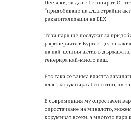
Пеевски, за да се бетонират. От 
“придобиване на дълготрайни акти
рекапитализация на БЕХ.
Тези пари ще послужат за придоби
рафинерията в Бургас. Целта каква
на най-ценния актив в държавата
генерира най-много кеш.
Ето така се взима властта завинаг
власт корумпира абсолютно, ни з
В съвременния му опростачен вар
опростачване на миналото, можем
корумират всеки, а многото пари 