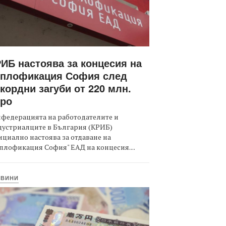
ИБ настоява за концесия на
оплофикация София след
кордни загуби от 220 млн.
вро
федерацията на работодателите и
дустриалците в България (КРИБ)
циално настоява за отдаване на
плофикация София" ЕАД на концесия....
ОВИНИ