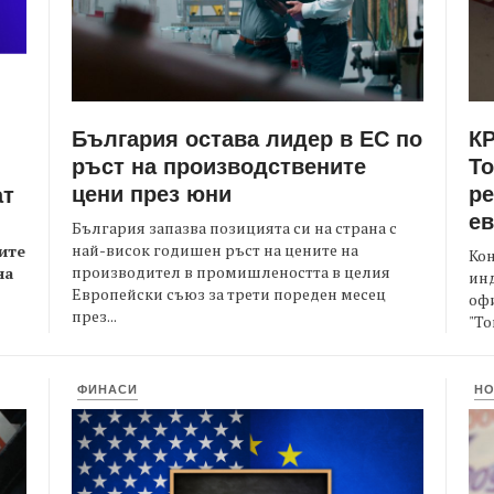
България остава лидер в ЕС по
КР
ръст на производствените
Т
цени през юни
ре
ат
е
България запазва позицията си на страна с
най-висок годишен ръст на цените на
ите
Кон
производител в промишлеността в целия
на
ин
Европейски съюз за трети пореден месец
офи
през...
"То
ФИНАСИ
Н