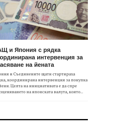
Щ и Япония с рядка
ординирана интервенция за
асяване на йената
ния и Съединените щати стартираха
ка, координирана интервенция за покупка
йени. Целта на инициативата е да спре
зценяването на японската валута, която...