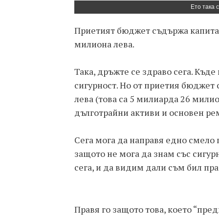
Ето така 
Приетият бюджет съдържа капитал
милиона лева.
Така, дръжте се здраво сега. Къде
сигурност. Но от приетия бюджет с
лева (това са 5 милиарда 26 милио
дълготрайни активи и основен ре
Сега мога да направя едно смел
защото не мога да знам със сигур
сега, и да видим дали съм бил пра
Правя го защото това, което “пре