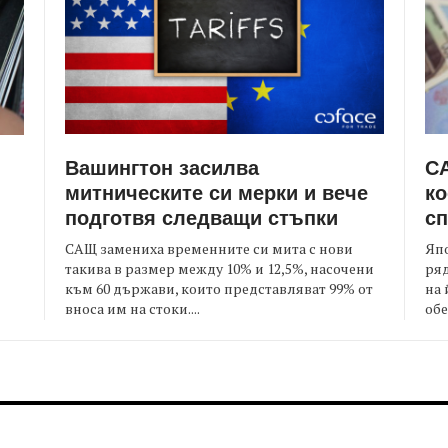
Вашингтон засилва
СА
митническите си мерки и вече
ко
подготвя следващи стъпки
сп
САЩ замениха временните си мита с нови
Япо
такива в размер между 10% и 12,5%, насочени
ряд
към 60 държави, които представляват 99% от
на 
я
вноса им на стоки....
обе