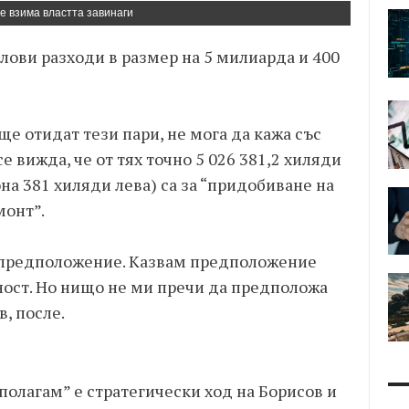
се взима властта завинаги
ови разходи в размер на 5 милиарда и 400
 ще отидат тези пари, не мога да кажа със
е вижда, че от тях точно 5 026 381,2 хиляди
на 381 хиляди лева) са за “придобиване на
монт”.
о предположение. Казвам предположение
ност. Но нищо не ми пречи да предположа
в, после.
дполагам” е стратегически ход на Борисов и