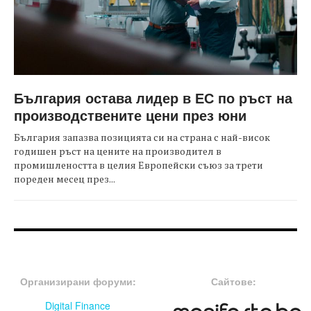
България остава лидер в ЕС по ръст на
производствените цени през юни
България запазва позицията си на страна с най-висок
годишен ръст на цените на производител в
промишлеността в целия Европейски съюз за трети
пореден месец през...
FOOTER-ФОРУМИ
FOOTER-MIDDLE
Организирани форуми:
Сайтове:
Digital Finance