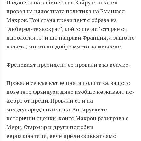
Падането на кабинета на Байру е тотален
провал на цялостната политика на Еманюел
Макрон. Той стана президент с образа на
"либерал-технократ", който ще ни "отърве от
идеологиите" и ще направи Франция, а защо не
и света, много по-добро място за живеене.
Френският президент се провали във всичко.
Провали се във вътрешната политика, защото
повечето французи днес изобщо не живеят по-
добре от преди. Провали се и на
международната сцена. Антируските
истерични сценки, които Макрон разиграва с
Мерц, Стармър и други подобни
евроатлантици, вече предизвикват само