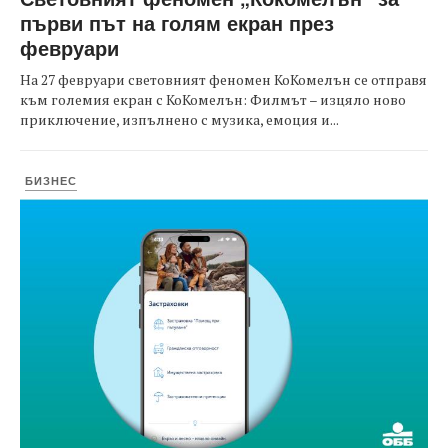
първи път на голям екран през
февруари
На 27 февруари световният феномен КоКомелън се отправя
към големия екран с КоКомелън: Филмът – изцяло ново
приключение, изпълнено с музика, емоция и...
БИЗНЕС