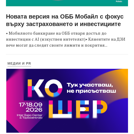
Новата версия на ОББ Мобайл с фокус
върху застраховането и инвестициите
• Мобилното банкиране на ОББ отваря достъп до
инвестиции с AI (изкуствен интетелкт)• Клиентите на ДЗИ
вече могат да следят своите лимити и покрития...
МЕДИИ И PR