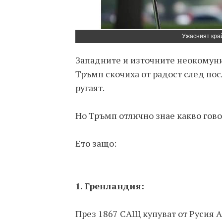
Ужасният кра
Западните и източните неокомуни
Тръмп скочиха от радост след пос
ругаят.
Но Тръмп отлично знае какво говор
Ето защо:
1. Гренландия:
През 1867 САЩ купуват от Русия Ал