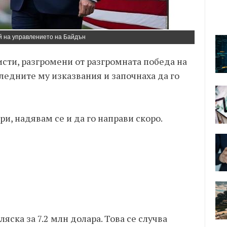
й на управлението на Байдън
сти, разгромени от разгромната победа на
ледните му изказвания и започнаха да го
и, надявам се и да го направи скоро.
яска за 7.2 млн долара. Това се случва