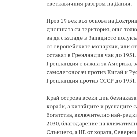
светкавичния разгром на Дания.
През 19 век въз основа на Доктри
днешната си територия, още толко
за да създаде в Западното полукъ
от европейските монархии, или о
остават в Гренландия чак до 1951.
Гренландия е важна за Америка, з
самолетоносач против Китай и Ру
Гренландия против СССР до 1951.
Край острова всеки ден безнаказа
кораби, а китайците и руснаците 
богатства, включително най-редки
2030, благодарение на климатичн
Слънцето, а НЕ от хората, Северн