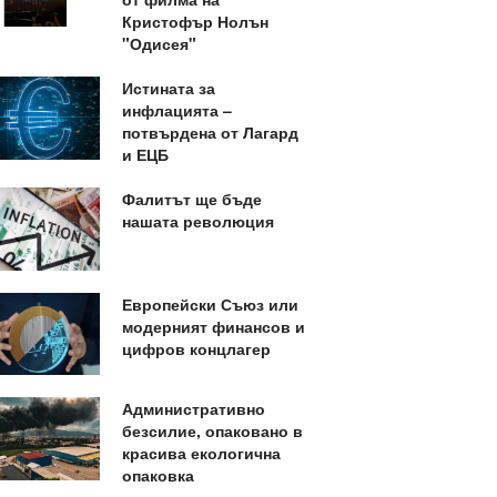
Кристофър Нолън
"Одисея"
Истината за
инфлацията –
потвърдена от Лагард
и ЕЦБ
Фалитът ще бъде
нашата революция
Европейски Съюз или
модерният финансов и
цифров концлагер
Административно
безсилие, опаковано в
красива екологична
опаковка