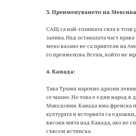
3. Преименуването на Мексика
САЩ са най-голямата сила в този р
залива. Над останалата част права
меко казано не са приятели на Ам
го преименува. Всеки, който не мр
4. Канада:
Така Тръмп нарочно дразни левия
се махне. Но това е един народ в 
Македония. Канада има френска п
културата и историята са еднакви,
високи мита над Канада, ако не с
съвсем истинска.