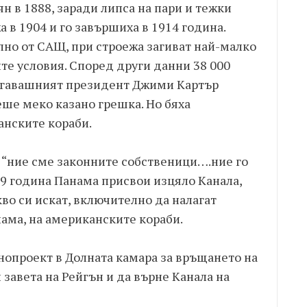
ян в 1888, заради липса на пари и тежки
 в 1904 и го завършиха в 1914 година.
лно от САЩ, при строежа загиват най-малко
те условия. Според други данни 38 000
тогавашният президент Джими Картър
еше меко казано грешка. Но бяха
анските кораби.
: “ние сме законните собственици….ние го
99 година Панама присвои изцяло Канала,
кво си искат, включително да налагат
нама, на американските кораби.
нопроект в Долната камара за връщането на
 завета на Рейгън и да върне Канала на