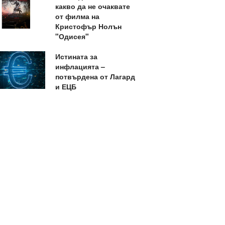
какво да не очаквате
от филма на
Кристофър Нолън
"Одисея"
Истината за
инфлацията –
потвърдена от Лагард
и ЕЦБ