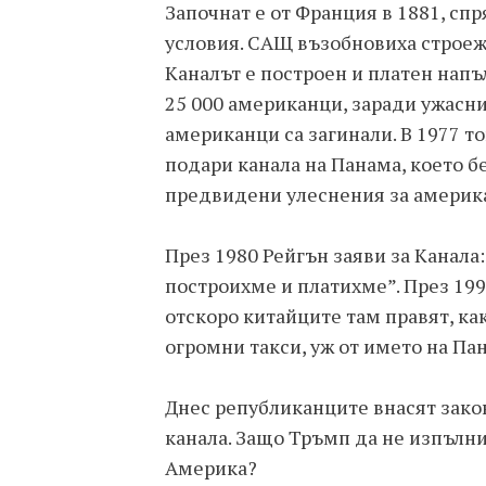
Започнат е от Франция в 1881, спр
условия. САЩ възобновиха строежа
Каналът е построен и платен напъ
25 000 американци, заради ужасни
американци са загинали. В 1977 
подари канала на Панама, което б
предвидени улеснения за америк
През 1980 Рейгън заяви за Канала
построихме и платихме”. През 19
отскоро китайците там правят, ка
огромни такси, уж от името на Па
Днес републиканците внасят зако
канала. Защо Тръмп да не изпълни
Америка?