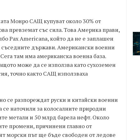
ната Монро САЩ купуват около 30% от
ва превземат със сила. Това Америка прави,
лбо Pax Americana, който да не е заплашен
т съседните държави. Американски военни
 Сега там има американска военна база.
ащото може да се използва като сухоземен
сия, точно както САЩ използваха
но се разпореждат руски и китайски военни
са се наточили за колосалните природни
те метали и 50 млрд барела нефт. Около
ите промени, причинени главно от
ият морски път ще бъде свободен от ледове