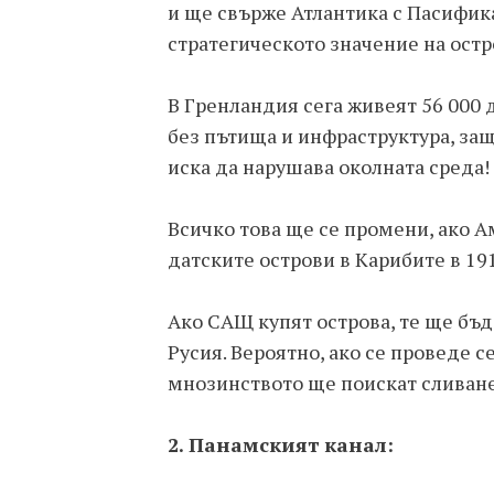
и ще свърже Атлантика с Пасифика
стратегическото значение на остр
В Гренландия сега живеят 56 000 д
без пътища и инфраструктура, за
иска да нарушава околната среда!
Всичко това ще се промени, ако А
датските острови в Карибите в 191
Ако САЩ купят острова, те ще бъд
Русия. Вероятно, ако се проведе 
мнозинството ще поискат сливане
2. Панамският канал: