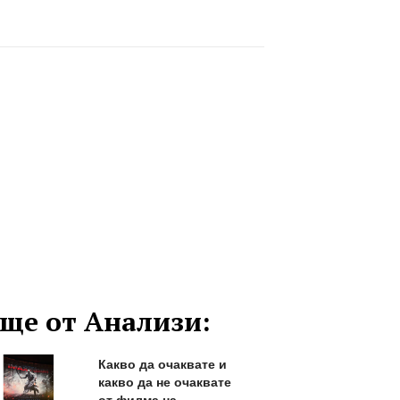
ще от Анализи:
Какво да очаквате и
какво да не очаквате
от филма на