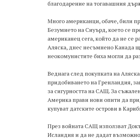
благодарение на тогавашния държ
Много американци, обаче, били про
Безумието на Сиуърд, което се пр
американец сега, който да не се р
Аляска, днес несъмнено Канада ще
неокомунистите биха могли да раз
Веднага след покупката на Аляска,
придобиването на Гренландия, защ
за сигурността на САЩ. За съжален
Америка прави нови опити да при
купуват датските острови в Кариби
През войната САЩ използват Докт
Исландия и да не дадат възможнос