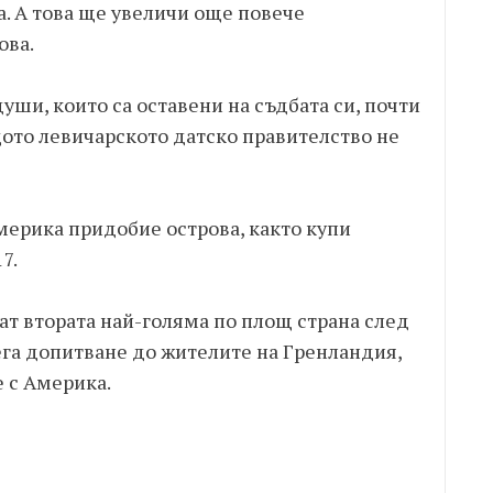
. А това ще увеличи още повече
ова.
уши, които са оставени на съдбата си, почти
щото левичарското датско правителство не
мерика придобие острова, както купи
7.
ат втората най-голяма по площ страна след
сега допитване до жителите на Гренландия,
 с Америка.