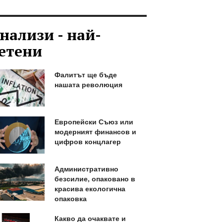
нализи - най-
етени
Фалитът ще бъде
нашата революция
Европейски Съюз или
модерният финансов и
цифров концлагер
Административно
безсилие, опаковано в
красива екологична
опаковка
Какво да очаквате и