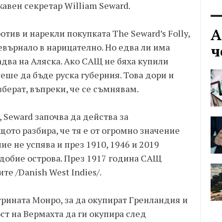
авен секретар William Seward.
А
тив и нарекли покупката The Seward’s Folly,
евърнало в нарицателно. Но едва ли има
ч
адва на Аляска. Ако САЩ не бяха купили
ше да бъде руска губерния. Това дори и
берат, въпреки, че се съмнявам.
 Seward започва да действа за
ото разбира, че тя е от огромно значение
ие не успява и през 1910, 1946 и 2019
добие острова. През 1917 година САЩ
те /Danish West Indies/.
рината Монро, за да окупират Гренландия и
т на Вермахта да ги окупира след