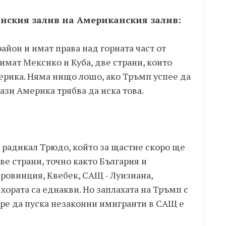
нския залив на Американския залив:
айон и имат права над горната част от
 имат Мексико и Куба, две страни, които
ерика. Няма нищо лошо, ако Тръмп успее да
ази Америка трябва да иска това.
 радикал Трюдо, който за щастие скоро ще
две страни, точно както България и
ровинция, Квебек, САЩ - Луизиана,
 хората са еднакви. Но заплахата на Тръмп с
пре да пуска незаконни имигранти в САЩ е