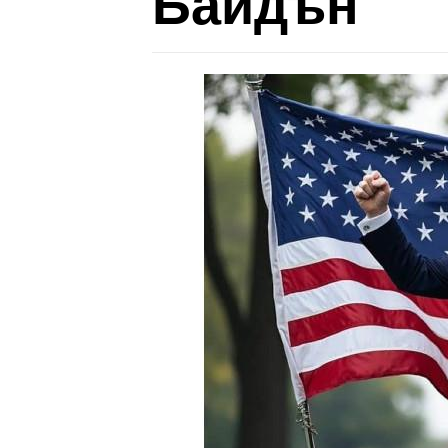
Байдън