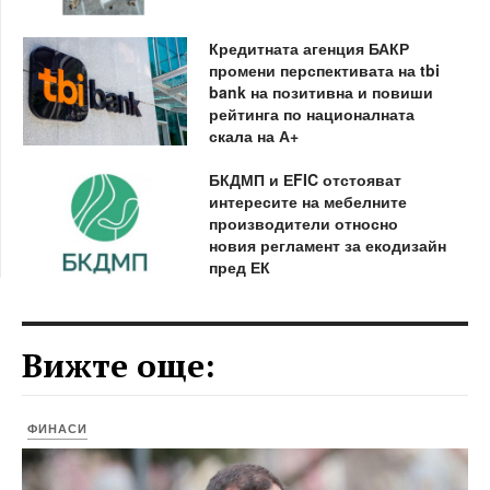
Кредитната агенция БАКР
промени перспективата на tbi
bank на позитивна и повиши
рейтинга по националната
скала на А+
БКДМП и ЕFIC отстояват
интересите на мебелните
производители относно
новия регламент за екодизайн
пред ЕК
Вижте още:
ФИНАСИ