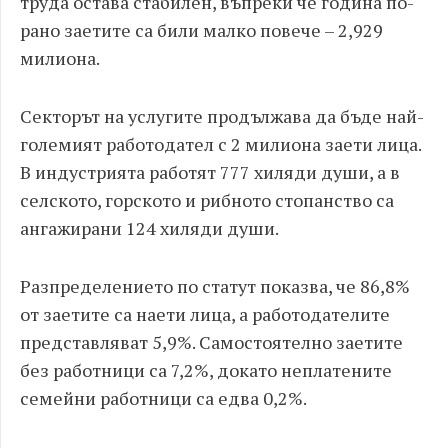
труда остава стабилен, въпреки че година по-
рано заетите са били малко повече – 2,929
милиона.
Секторът на услугите продължава да бъде най-
големият работодател с 2 милиона заети лица.
В индустрията работят 777 хиляди души, а в
селското, горското и рибното стопанство са
ангажирани 124 хиляди души.
Разпределението по статут показва, че 86,8%
от заетите са наети лица, а работодателите
представляват 5,9%. Самостоятелно заетите
без работници са 7,2%, докато неплатените
семейни работници са едва 0,2%.