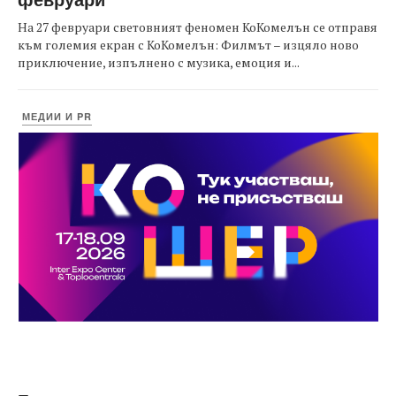
На 27 февруари световният феномен КоКомелън се отправя
към големия екран с КоКомелън: Филмът – изцяло ново
приключение, изпълнено с музика, емоция и...
МЕДИИ И PR