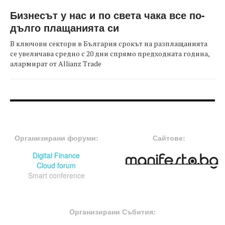
Бизнесът у нас и по света чака все по-
дълго плащанията си
В ключови сектори в България срокът на разплащанията
се увеличава средно с 20 дни спрямо предходната година,
алармират от Allianz Trade
FOOTER-ФОРУМИ
FOOTER-MIDDLE
Организирани форуми:
Сайтове:
Digital Finance
Cloud forum
Smart conference
FOOTER-СЪБИТИЯ
Организирани Събития: