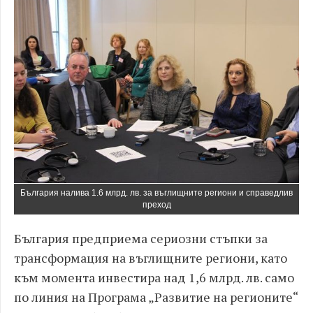
България налива 1.6 млрд. лв. за въглищните региони и справедлив
преход
България предприема сериозни стъпки за
трансформация на въглищните региони, като
към момента инвестира над 1,6 млрд. лв. само
по линия на Програма „Развитие на регионите“