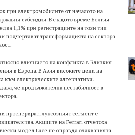
ок при електромобилите от началото на
ържавни субсидии. В същото време Белгия
едва 1,1% при регистрациите на този тип
ии подчертават трансформацията на сектора
ост.
относно влиянието на конфликта в Близкия
ния в Европа. В Азия високите цени на
са към електрическите алтернативи.
ждава, че продължителна нестабилност в
ектора.
и просперират, луксозният сегмент е
икателства. Акциите на Ferrari отчетоха
ически модел Luce не оправда очакванията