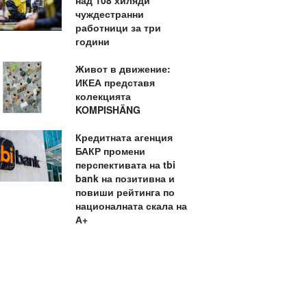
над 108 хиляди
чуждестранни
работници за три
години
Живот в движение:
ИКЕА представя
колекцията
KOMPISHÄNG
Кредитната агенция
БАКР промени
перспективата на tbi
bank на позитивна и
повиши рейтинга по
националната скала на
А+