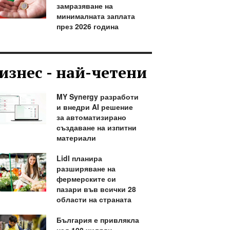
замразяване на
минималната заплата
през 2026 година
изнес - най-четени
MY Synergy разработи
и внедри AI решение
за автоматизирано
създаване на изпитни
материали
Lidl планира
разширяване на
фермерските си
пазари във всички 28
области на страната
България е привлякла