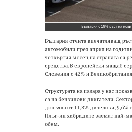
България с 18% ръст на нови
България отчита впечатляващ ръст
автомобили през април на годишн
четвъртия месец на страната са 
средства. В европейски мащаб сер
Словения с 42% и Великобритания
Структурата на пазара у нас показ
са на бензинови двигатели. Сектор
допълва от 11,8% дизелови, 9,6%
Плъг-ин хибридите заемат най-ма
обем.