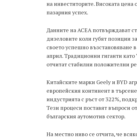
на инвеститорите. Високата цена о
пазарния успех.
Данните на ACEA потвърждават ст
дизеловите коли губят позиции за
своето успешно възстановяване в
април. Традиционни гиганти като
отчитат стабилни положителни ре
Китайските марки Geely и BYD аг
европейския континент в търсене 
индустрията с ръст от 322%, подк
Тези процеси поставят въпроси о
българския аутомотив сектор.
На местно ниво се отчита, че вся