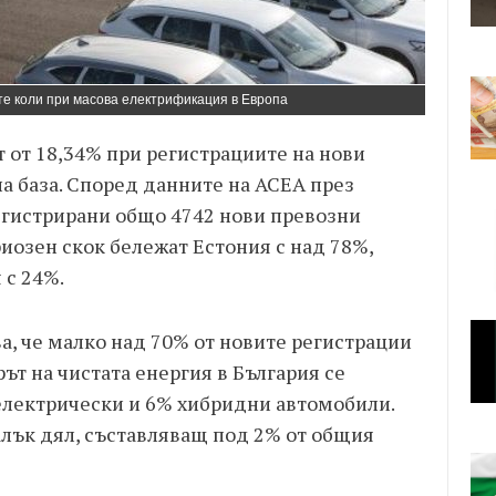
те коли при масова електрификация в Европа
 от 18,34% при регистрациите на нови
а база. Според данните на ACEA през
регистрирани общо 4742 нови превозни
иозен скок бележат Естония с над 78%,
 с 24%.
ва, че малко над 70% от новите регистрации
ът на чистата енергия в България се
 електрически и 6% хибридни автомобили.
лък дял, съставляващ под 2% от общия