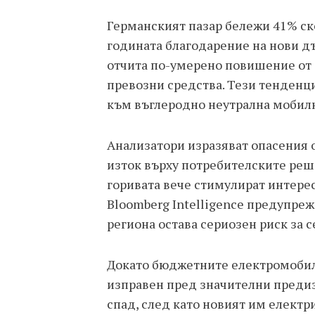
Германският пазар бележи 41% ск
годината благодарение на нови д
отчита по-умерено повишение от 
превозни средства. Тези тенденц
към въглеродно неутрална мобилн
Анализатори изразяват опасения 
изток върху потребителските реше
горивата вече стимулират интере
Bloomberg Intelligence предупре
региона остава сериозен риск за с
Докато бюджетните електромобил
изправен пред значителни предизв
спад, след като новият им електр