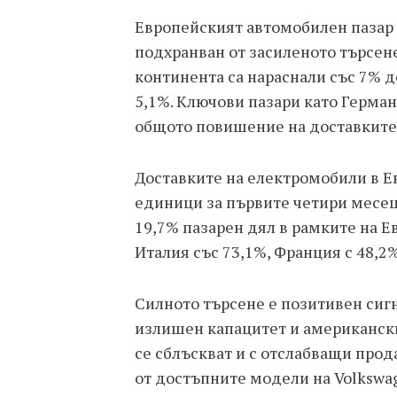
Европейският автомобилен пазар 
подхранван от засиленото търсен
континента са нараснали със 7% до
5,1%. Ключови пазари като Герма
общото повишение на доставките
Доставките на електромобили в Ев
единици за първите четири месец
19,7% пазарен дял в рамките на Е
Италия със 73,1%, Франция с 48,2%
Силното търсене е позитивен сигн
излишен капацитет и американски
се сблъскват и с отслабващи прод
от достъпните модели на Volkswage