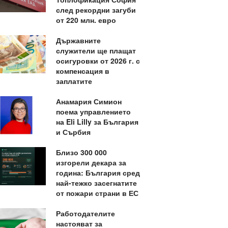
след рекордни загуби
от 220 млн. евро
Държавните
служители ще плащат
осигуровки от 2026 г. с
компенсация в
заплатите
Анамария Симион
поема управлението
на Eli Lilly за България
и Сърбия
Близо 300 000
изгорели декара за
година: България сред
най-тежко засегнатите
от пожари страни в ЕС
Работодателите
настояват за