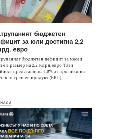
атрупаният бюджетен
фицит за юли достигна 2,2
рд. евро
трупаният бюджетен дефицит за месец
 е в размер на 2,2 млрд. евро. Тази
йност представлява 1,8% от прогнозния
тен вътрешен продукт (БВП).
ИНАСИ