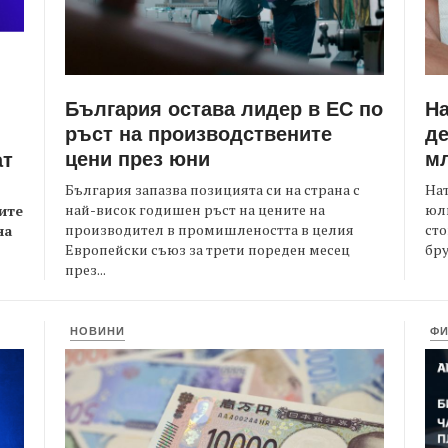
България остава лидер в ЕС по
Н
ръст на производствените
де
цени през юни
мл
ат
България запазва позицията си на страна с
На
най-висок годишен ръст на цените на
юли
ите
производител в промишлеността в целия
сто
на
Европейски съюз за трети пореден месец
бру
през...
НОВИНИ
Ф