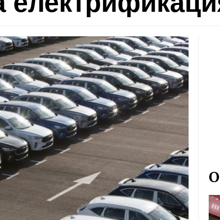
а електрификаци
О