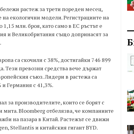
бележи растеж за трети пореден месец,
е на екологични модели. Регистрациите на
 1,15 млн. броя, като само в ЕС ръстът е
ния и Великобритания също допринасят за
Б
.
ропа са скочили с 38%, достигайки 746 899
а. Тези превозни средства вече държат
вропейския съюз. Лидери в растежа са
 и Германия с 41,3%.
ал за производителите, които се борят с
 мита. Bloomberg отбелязва, че компаниите
ажби на пазара в Китай. Растежът се движи
n, Stellantis и китайския гигант BYD.