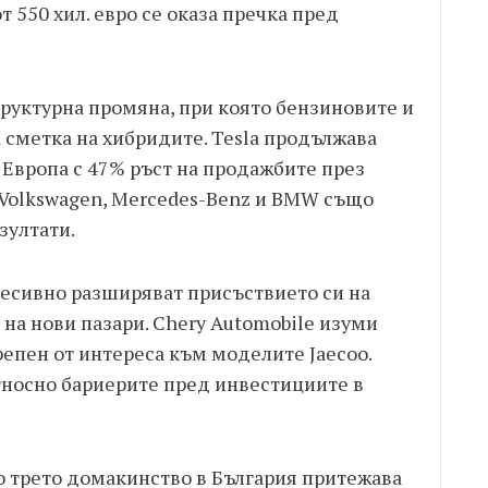
т 550 хил. евро се оказа пречка пред
руктурна промяна, при която бензиновите и
 сметка на хибридите. Tesla продължава
 Европа с 47% ръст на продажбите през
 Volkswagen, Mercedes-Benz и BMW също
зултати.
ресивно разширяват присъствието си на
на нови пазари. Chery Automobile изуми
репен от интереса към моделите Jaecoo.
тносно бариерите пред инвестициите в
ко трето домакинство в България притежава