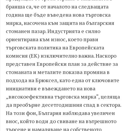
бранша са, че от началото на следващата
година ще бъде въведена нова търговска
мярка, насочена към защита на българския
стоманен пазар. Индустрията е силно
ориентирана към износ, което прави
търговската политика на Европейската
комисия (ЕК) изключително важна. Наскоро
представен Европейски план за действие за
стоманата и металите показва промяна в
подхода на Брюксел, като една от ключовите
инициативи е въвеждането на нова
„високоефективна търговска мярка“, целяща
да преобърне десетгодишния спад в сектора.
На този фон, България наблюдава увеличен
внос, който води до свиване на вътрешното
търсене и намаляване на собственото