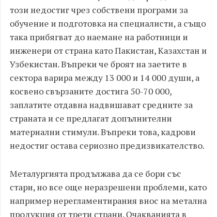
този недостиг чрез собствени програми за
обучение и подготовка на специалисти, а също
така прибягват до наемане на работници и
инженери от страна като Пакистан, Казахстан и
Узбекистан. Въпреки че броят на заетите в
сектора варира между 13 000 и 14 000 души, а
косвено свързаните достига 50-70 000,
заплатите отдавна надвишават средните за
страната и се предлагат допълнителни
материални стимули. Въпреки това, кадрови
недостиг остава сериозно предизвикателство.
Металургията продължава да се бори със
стари, но все още неразрешени проблеми, като
например нерегламентирания внос на метална
продукция от трети страни. Очакванията в