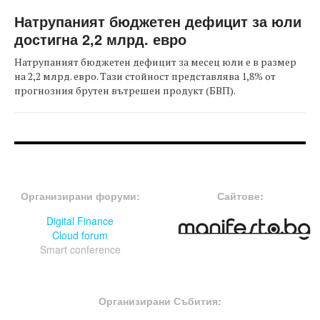
Натрупаният бюджетен дефицит за юли
достигна 2,2 млрд. евро
Натрупаният бюджетен дефицит за месец юли е в размер
на 2,2 млрд. евро. Тази стойност представлява 1,8% от
прогнозния брутен вътрешен продукт (БВП).
FOOTER-ФОРУМИ
FOOTER-MIDDLE
Организирани форуми:
Сайтове:
Digital Finance
Cloud forum
Smart conference
FOOTER-СЪБИТИЯ
Организирани Събития: