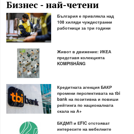
Бизнес - най-четени
България е привлякла над
108 хиляди чуждестранни
работници за три години
Живот в движение: ИКЕА
представя колекцията
KOMPISHÄNG
Кредитната агенция БАКР
промени перспективата на tbi
bank на позитивна и повиши
рейтинга по националната
скала на А+
БКДМП и ЕFIC отстояват
интересите на мебелните