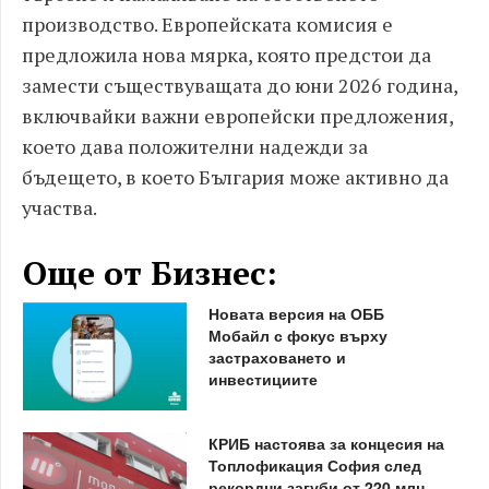
производство. Европейската комисия е
предложила нова мярка, която предстои да
замести съществуващата до юни 2026 година,
включвайки важни европейски предложения,
което дава положителни надежди за
бъдещето, в което България може активно да
участва.
Още от Бизнес:
Новата версия на ОББ
Мобайл с фокус върху
застраховането и
инвестициите
КРИБ настоява за концесия на
Топлофикация София след
рекордни загуби от 220 млн.