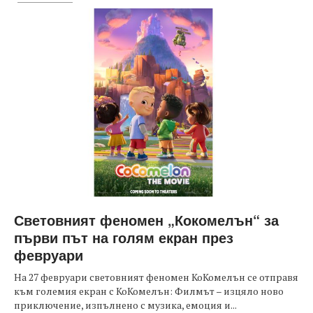
Световният феномен „Кокомелън“ за
първи път на голям екран през
февруари
На 27 февруари световният феномен КоКомелън се отправя
към големия екран с КоКомелън: Филмът – изцяло ново
приключение, изпълнено с музика, емоция и...